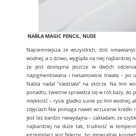
NABLA MAGIC PENCIL, NUDE
Najciemniejsza ze wszystkich, dziś omawianyc
wodnej, a o dziwo, wygląda na niej najbardziej n
że jest dostępna jeszcze w dwóch odcieni
napigmentowana i niesamowicie trwała – po um
Nabla nadal “siedziała” na skórze. Na linii wo
ponadto, świetnie sprawdza się w roli bazy, do p
miękkość – rysik gładko sunie po linii wodnej, a
zdjęciach Nie pomaga nawet wrzucenie kredki n
jest też bardzo niewydajna – zakładam, że szyb
najbardziej na duże tak, trudność w tempero
egzemplarz jest felerny, bo generalnie kosme