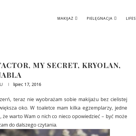
MAKIJAŻ
PIELĘGNACJA
LIFE
FACTOR, MY SECRET, KRYOLAN,
NABLA
U
lipiec 17, 2016
czerń, teraz nie wyobrażam sobie makijażu bez cielistej
owiększa oko. W toaletce mam kilka egzemplarzy, jedne
ie, że warto Wam o nich co nieco opowiedzieć – być może
zam do dalszego czytania.