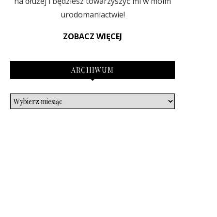
na dłużej i będziesz towarzyszyć mi w moim
urodomaniactwie!
ZOBACZ WIĘCEJ
ARCHIWUM