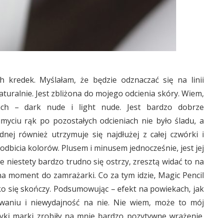
h kredek. Myślałam, że będzie odznaczać się na linii
aturalnie. Jest zbliżona do mojego odcienia skóry. Wiem,
ach – dark nude i light nude. Jest bardzo dobrze
yciu rąk po pozostałych odcieniach nie było śladu, a
dnej również utrzymuje się najdłużej z całej czwórki i
odbicia kolorów. Plusem i minusem jednocześnie, jest jej
le niestety bardzo trudno się ostrzy, zresztą widać to na
a moment do zamrażarki. Co za tym idzie, Magic Pencil
ko się skończy. Podsumowując – efekt na powiekach, jak
waniu i niewydajność na nie. Nie wiem, może to mój
tyki marki zrobiły na mnie bardzo pozytywne wrażenie.