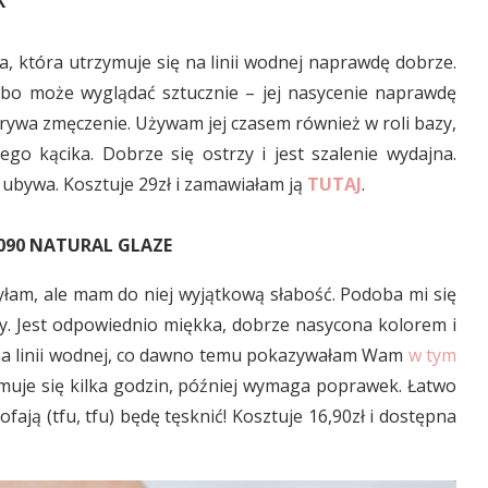
K
, która utrzymuje się na linii wodnej naprawdę dobrze.
u, bo może wyglądać sztucznie – jej nasycenie naprawdę
ukrywa zmęczenie. Używam jej czasem również w roli bazy,
go kącika. Dobrze się ostrzy i jest szalenie wydajna.
e ubywa. Kosztuje 29zł i zamawiałam ją
TUTAJ
.
 090 NATURAL GLAZE
żyłam, ale mam do niej wyjątkową słabość. Podoba mi się
listy. Jest odpowiednio miękka, dobrze nasycona kolorem i
ę na linii wodnej, co dawno temu pokazywałam Wam
w tym
ymuje się kilka godzin, później wymaga poprawek. Łatwo
ofają (tfu, tfu) będę tęsknić! Kosztuje 16,90zł i dostępna