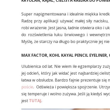
KRYOLAN, KAJAL, CIELISTA KREDKA DO POWIE
Super napigmentowana i idealnie miękka kredka
Radzę przy aplikacji używać małej siły nacisk
robi wrażenie. Jest jasna, ładnie otwiera oko i 
do rozświetlenia łuku brwiowego i wewnętrzne
Myślę, że starczy na długo bo praktycznie jej ni
MAX FACTOR, KOHL KAYAL PENCIL EYELINER,
Ulubienica od lat. Nie wiem ile egzemplarzy zu
jej odcień, który jak widać jest najbardziej cie
łatwa w obsłudze. Bardzo fajnie prezentuje si
poście
. Odświeża i powiększa spojrzenie. Utrz
się temperuje i wolno zużywa. Jeśli ją kiedyś wyc
jest
TUTAJ
.