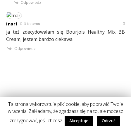
Odpowiedz
Inari
3 lat temu
ja też zdecydowałam się Bourjois Healthy Mix BB
Cream, jestem bardzo ciekawa
Odpowiedz
Ta strona wykorzystuje pliki cookie, aby poprawić Twoje
POPULARNE POSTY
wrażenia. Zakładamy, że zgadzasz się na to, ale możesz
zrezygnować, jeśli chcesz.
Akceptuje
Odrzuć
1
Hity z apteki, które musisz poznać!