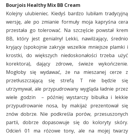
Bourjois Healthy Mix BB Cream
Kolejny ulubieniec. Kiedyś bardzo lubiłam tradycyjną
wersję, ale po zmianie formuły moja kapryśna cera
przestała go tolerować. Na szczęście powstał krem
BB, który jest genialny! Lekki, nawilżający, średnio
kryjący (spokojnie zakryje wszelkie mniejsze plamki i
krostki, do większych niedoskonałości trzeba użyć
korektora), dający zdrowe, świeże wykończenie.
Mogłoby się wydawać, że na mieszanej cerze z
przetłuszczającą się strefą T nie będzie się
utrzymywał, ale przypudrowany wygląda ładnie przez
wiele godzin – później wystarczy bibułka i lekkie
przypudrowanie nosa, by makijaż prezentował się
znów dobrze. Nie podkreśla porów, przesuszonych
partii, dobrze dopasowuje się do koloryty skóry.
Odcień 01 ma różowe tony, ale na mojej twarzy