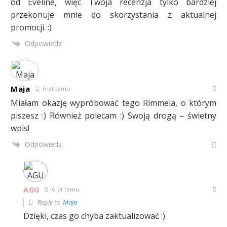
od Eveline, więc Twoja recenzja tylko bardziej
przekonuje mnie do skorzystania z aktualnej
promocji. :)
Odpowiedz
Maja
6 lat temu
Miałam okazję wypróbować tego Rimmela, o którym
piszesz :) Również polecam :) Swoją drogą – świetny
wpis!
Odpowiedz
AGU
6 lat temu
Reply to
Maja
Dzięki, czas go chyba zaktualizować :)