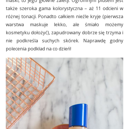
maski, to jego główne zalety. Ogromnym plusem jest
także szeroka gama kolorystyczna – aż 11 odcieni w
różnej tonacji. Ponadto całkiem nieźle kryje (pierwsza
warstwa maskuje lekko, ale śmiało możemy
kosmetyku dołożyć), zapudrowany dobrze się trzyma i
nie podkreśla suchych skórek. Naprawdę godny
polecenia podkład na co dzień!