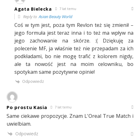
Agata Bielecka
7 lat temu
Reply to
Asian Beauty World
Coś w tym jest, poza tym Revlon też się zmienił –
jego formuła jest teraz inna i to też ma wpływ na
jego zachowanie na skórze. :( Dziękuję za
polecenie MF, ja właśnie też nie przepadam za ich
podkładami, bo nie mogę trafić z kolorem nigdy,
ale ta nowość jest na moim celowniku, bo
spotykam same pozytywne opinie!
Odpowiedz
Po prostu Kasia
7 lat temu
Same ciekawe propozycje. Znam L'Oreal True Match i
uwielbiam.
Odpowiedz