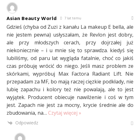
Asian Beauty World
7 lat temu
Gdzieś (chyba od Zuzi z kanału La makeup E bella, ale
nie jestem pewna) usłyszałam, że Revlon jest dobry,
ale przy młodszych cerach, przy dojrzałej już
niekoniecznie – i u mnie się to sprawdza. kiedyś się
lubiliśmy, od paru lat wygląda fatalnie, choć co jakiś
czas próbuję wrócić do niego. Jeśli masz problem ze
skórkami, wypróbuj Max Factora Radiant Lift. Nie
przepadam za MF, bo mają raczej cięzkie podkłady, nie
lubię zapachu i kolory też nie powalają, ale to jest
wyjątek. Producent obiecuje nawilżenie i coś w tym
jest. Zapach nie jest za mocny, krycie średnie ale do
zbudowania, na
…
Czytaj więcej »
Odpowiedz