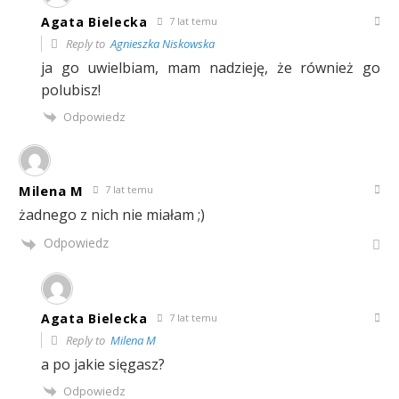
Agata Bielecka
7 lat temu
Reply to
Agnieszka Niskowska
ja go uwielbiam, mam nadzieję, że również go
polubisz!
Odpowiedz
Milena M
7 lat temu
żadnego z nich nie miałam ;)
Odpowiedz
Agata Bielecka
7 lat temu
Reply to
Milena M
a po jakie sięgasz?
Odpowiedz