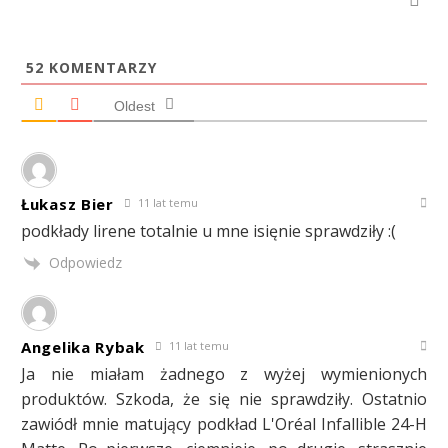
52
KOMENTARZY
Oldest
Łukasz Bier
11 lat temu
podkłady lirene totalnie u mne isięnie sprawdziły :(
Odpowiedz
Angelika Rybak
11 lat temu
Ja nie miałam żadnego z wyżej wymienionych
produktów. Szkoda, że się nie sprawdziły. Ostatnio
zawiódł mnie matujący podkład L'Oréal Infallible 24-H