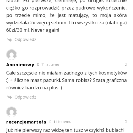
Matte. Po pierwsze, ciemnieje, po drugie, strasznie
ciężko go rozprowadzić przez pudrowe wykończenie,
po trzecie mimo, że jest matujący, to moja skóra
wydzielała 2x więcej sebum. I to wszystko za (olaboga)
60zł/30 ml. Never again!
Odpowiedz
Anonimowy
11 lat temu
Całe szczęście nie miałam żadnego z tych kosmetyków
:) + śliczne masz pazurki. Sama robisz? Szata graficzna
również bardzo na plus :)
Odpowiedz
recenzjemarteła
11 lat temu
Już nie pierwszy raz widzę ten tusz w czyichś bublach!