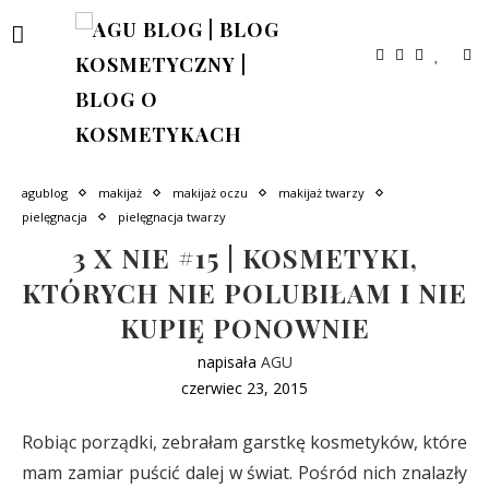
agublog
makijaż
makijaż oczu
makijaż twarzy
pielęgnacja
pielęgnacja twarzy
3 X NIE #15 | KOSMETYKI,
KTÓRYCH NIE POLUBIŁAM I NIE
KUPIĘ PONOWNIE
napisała
AGU
czerwiec 23, 2015
Robiąc porządki, zebrałam garstkę kosmetyków, które
mam zamiar puścić dalej w świat. Pośród nich znalazły