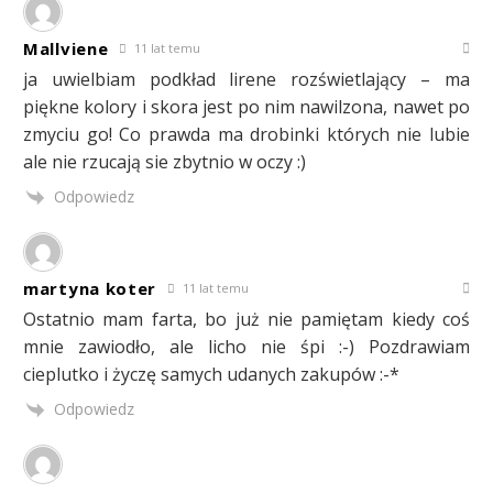
Mallviene
11 lat temu
ja uwielbiam podkład lirene rozświetlający – ma
piękne kolory i skora jest po nim nawilzona, nawet po
zmyciu go! Co prawda ma drobinki których nie lubie
ale nie rzucają sie zbytnio w oczy :)
Odpowiedz
martyna koter
11 lat temu
Ostatnio mam farta, bo już nie pamiętam kiedy coś
mnie zawiodło, ale licho nie śpi :-) Pozdrawiam
cieplutko i życzę samych udanych zakupów :-*
Odpowiedz