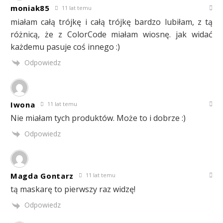
moniak85
11 lat temu
miałam całą trójkę i całą trójkę bardzo lubiłam, z tą
różnicą, że z ColorCode miałam wiosnę. jak widać
każdemu pasuje coś innego :)
Odpowiedz
Iwona
11 lat temu
Nie miałam tych produktów. Może to i dobrze :)
Odpowiedz
Magda Gontarz
11 lat temu
tą maskarę to pierwszy raz widzę!
Odpowiedz