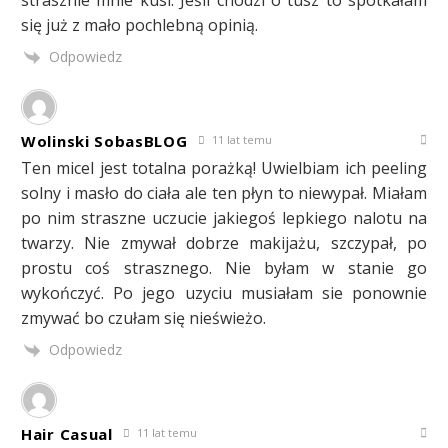
się już z mało pochlebną opinią.
Odpowiedz
Wolinski SobasBLOG
11 lat temu
Ten micel jest totalna porażką! Uwielbiam ich peeling
solny i masło do ciała ale ten płyn to niewypał. Miałam
po nim straszne uczucie jakiegoś lepkiego nalotu na
twarzy. Nie zmywał dobrze makijażu, szczypał, po
prostu coś strasznego. Nie byłam w stanie go
wykończyć. Po jego uzyciu musiałam sie ponownie
zmywać bo czułam się nieświeżo.
Odpowiedz
Hair Casual
11 lat temu