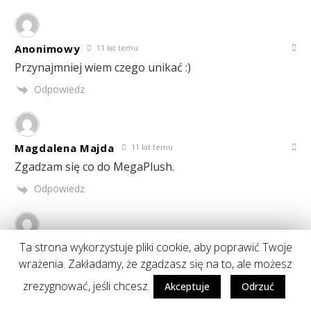
Anonimowy
11 lat temu
Przynajmniej wiem czego unikać :)
Odpowiedz
Magdalena Majda
11 lat temu
Zgadzam się co do MegaPlush.
Odpowiedz
Ta strona wykorzystuje pliki cookie, aby poprawić Twoje
GumaDoZuciax3
11 lat temu
wrażenia. Zakładamy, że zgadzasz się na to, ale możesz
Nie miałam tego tuszu, ale słyszałam, że jest raczej
kiepski..
zrezygnować, jeśli chcesz.
Akceptuje
Odrzuć
Odpowiedz