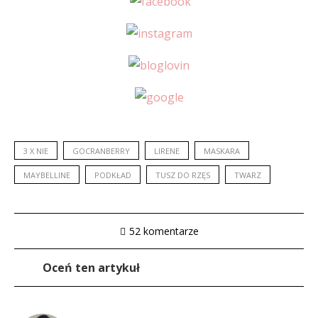
3 X NIE
GOCRANBERRY
LIRENE
MASKARA
MAYBELLINE
PODKŁAD
TUSZ DO RZĘS
TWARZ
52 komentarze
Oceń ten artykuł