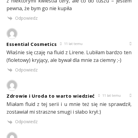
z niektórymi kwiestia cery, ale co do tuszu – jestem
pewna, że bym go nie kupiła
Odpowiedz
Essential Cosmetics
11 lat temu
Właśnie się czaję na fluid z Lirene. Lubiłam bardzo ten
(fioletowy) kryjący, ale bywał dla mnie za ciemny ;-)
Odpowiedz
Zdrowie i Uroda to warto wiedzieć
11 lat temu
Miałam fluid z tej serii i u mnie też się nie sprawdził,
zostawiał mi straszne smugi i słabo krył.:)
Odpowiedz