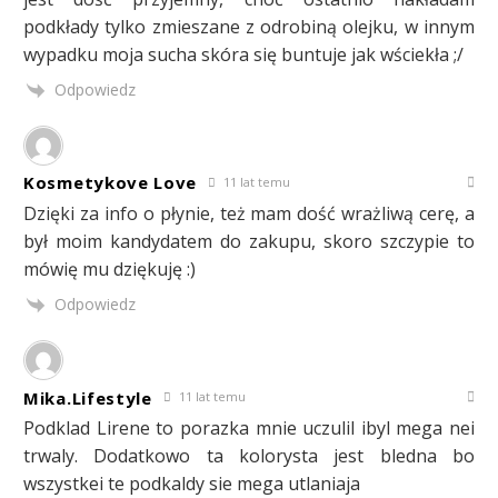
podkłady tylko zmieszane z odrobiną olejku, w innym
wypadku moja sucha skóra się buntuje jak wściekła ;/
Odpowiedz
Kosmetykove Love
11 lat temu
Dzięki za info o płynie, też mam dość wrażliwą cerę, a
był moim kandydatem do zakupu, skoro szczypie to
mówię mu dziękuję :)
Odpowiedz
Mika.Lifestyle
11 lat temu
Podklad Lirene to porazka mnie uczulil ibyl mega nei
trwaly. Dodatkowo ta kolorysta jest bledna bo
wszystkei te podkaldy sie mega utlaniaja