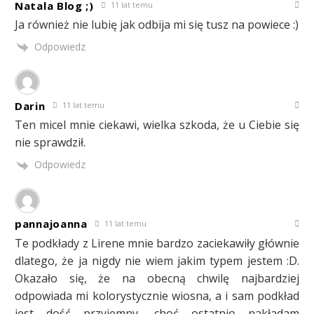
Natala Blog ;)
11 lat temu
Ja również nie lubię jak odbija mi się tusz na powiece :)
Odpowiedz
Darin
11 lat temu
Ten micel mnie ciekawi, wielka szkoda, że u Ciebie się
nie sprawdził.
Odpowiedz
pannajoanna
11 lat temu
Te podkłady z Lirene mnie bardzo zaciekawiły głównie
dlatego, że ja nigdy nie wiem jakim typem jestem :D.
Okazało się, że na obecną chwilę najbardziej
odpowiada mi kolorystycznie wiosna, a i sam podkład
jest dość przyjemny, choć ostatnio nakładam