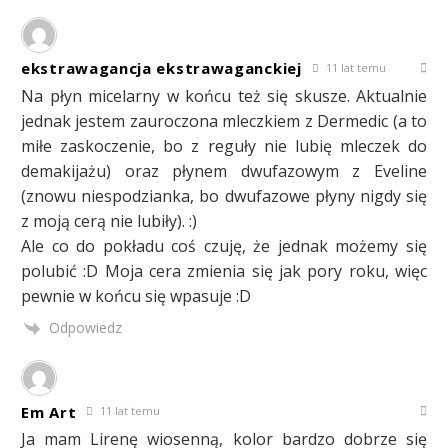
ekstrawagancja ekstrawaganckiej
11 lat temu
Na płyn micelarny w końcu też się skusze. Aktualnie
jednak jestem zauroczona mleczkiem z Dermedic (a to
miłe zaskoczenie, bo z reguły nie lubię mleczek do
demakijażu) oraz płynem dwufazowym z Eveline
(znowu niespodzianka, bo dwufazowe płyny nigdy się
z moją cerą nie lubiły). :)
Ale co do pokładu coś czuję, że jednak możemy się
polubić :D Moja cera zmienia się jak pory roku, więc
pewnie w końcu się wpasuje :D
Odpowiedz
Em Art
11 lat temu
Ja mam Lirenę wiosenną, kolor bardzo dobrze się