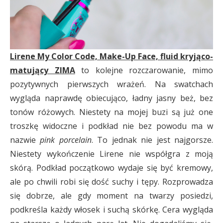
Lirene My Color Code, Make-Up Face, fluid kryjąco-
matujący ZIMA
to kolejne rozczarowanie, mimo
pozytywnych pierwszych wrażeń. Na swatchach
wygląda naprawdę obiecująco, ładny jasny beż, bez
tonów różowych. Niestety na mojej buzi są już one
troszkę widoczne i podkład nie bez powodu ma w
nazwie
pink porcelain
. To jednak nie jest najgorsze.
Niestety wykończenie Lirene nie współgra z moją
skórą. Podkład początkowo wydaje się być kremowy,
ale po chwili robi się dość suchy i tępy. Rozprowadza
się dobrze, ale gdy moment na twarzy posiedzi,
podkreśla każdy włosek i suchą skórkę. Cera wygląda