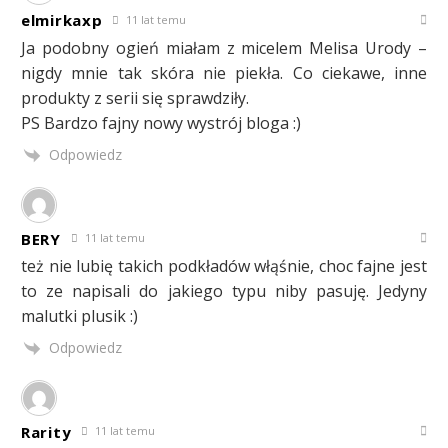
elmirkaxp
11 lat temu
Ja podobny ogień miałam z micelem Melisa Urody –
nigdy mnie tak skóra nie piekła. Co ciekawe, inne
produkty z serii się sprawdziły.
PS Bardzo fajny nowy wystrój bloga :)
Odpowiedz
BERY
11 lat temu
też nie lubię takich podkładów włąśnie, choc fajne jest
to ze napisali do jakiego typu niby pasuję. Jedyny
malutki plusik :)
Odpowiedz
Rarity
11 lat temu