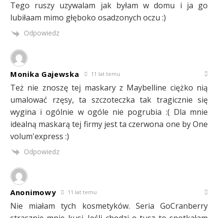
Tego ruszy uzywalam jak byłam w domu i ja go
lubiłaam mimo głęboko osadzonych oczu :)
Odpowiedz
Monika Gajewska
11 lat temu
Też nie znoszę tej maskary z Maybelline ciężko nią
umalować rzęsy, ta szczoteczka tak tragicznie się
wygina i ogólnie w ogóle nie pogrubia :( Dla mnie
idealną maskarą tej firmy jest ta czerwona one by One
volum'express :)
Odpowiedz
Anonimowy
11 lat temu
Nie miałam tych kosmetyków. Seria GoCranberry
strasznie mnie kusi. Jeśli chodzi o tusz to spotkałam