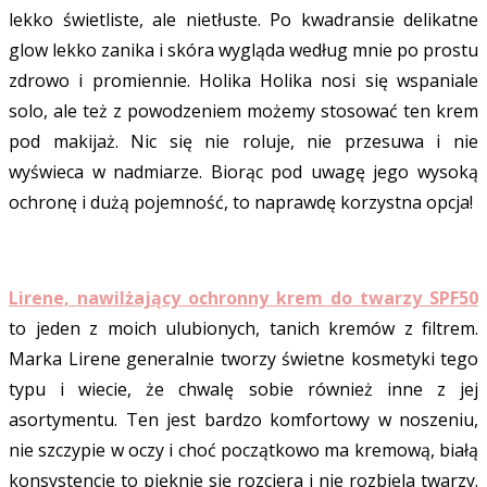
lekko świetliste, ale nietłuste. Po kwadransie delikatne
glow lekko zanika i skóra wygląda według mnie po prostu
zdrowo i promiennie. Holika Holika nosi się wspaniale
solo, ale też z powodzeniem możemy stosować ten krem
pod makijaż. Nic się nie roluje, nie przesuwa i nie
wyświeca w nadmiarze. Biorąc pod uwagę jego wysoką
ochronę i dużą pojemność, to naprawdę korzystna opcja!
Lirene, nawilżający ochronny krem do twarzy SPF50
to jeden z moich ulubionych, tanich kremów z filtrem.
Marka Lirene generalnie tworzy świetne kosmetyki tego
typu i wiecie, że chwalę sobie również inne z jej
asortymentu. Ten jest bardzo komfortowy w noszeniu,
nie szczypie w oczy i choć początkowo ma kremową, białą
konsystencję to pięknie się rozciera i nie rozbiela twarzy.