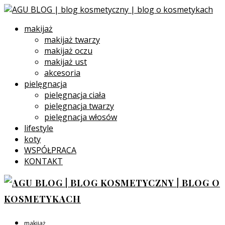
makijaż
makijaż twarzy
makijaż oczu
makijaż ust
akcesoria
pielęgnacja
pielęgnacja ciała
pielęgnacja twarzy
pielęgnacja włosów
lifestyle
koty
WSPÓŁPRACA
KONTAKT
makijaż