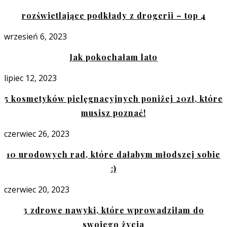
rozświetlające podkłady z drogerii – top 4
wrzesień 6, 2023
Jak pokochałam lato
lipiec 12, 2023
5 kosmetyków pielęgnacyjnych poniżej 20zł, które
musisz poznać!
czerwiec 26, 2023
10 urodowych rad, które dałabym młodszej sobie
:)
czerwiec 20, 2023
3 zdrowe nawyki, które wprowadziłam do
swojego życia