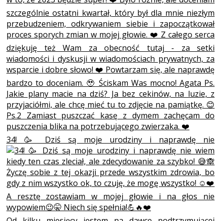
34! 🥳 Dziś są moje urodziny i naprawdę nie
Od kilku miesięcy jestem na dawce podtrzymującej