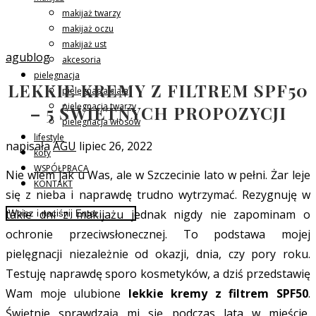
makijaż twarzy
makijaż oczu
makijaż ust
agublog
akcesoria
pielęgnacja
LEKKIE KREMY Z FILTREM SPF50
pielęgnacja ciała
pielęgnacja twarzy
– 5 ŚWIETNYCH PROPOZYCJI
pielęgnacja włosów
lifestyle
napisała
AGU
lipiec 26, 2022
koty
WSPÓŁPRACA
Nie wiem jak u Was, ale w Szczecinie lato w pełni. Żar leje
KONTAKT
się z nieba i naprawdę trudno wytrzymać. Rezygnuję w
takie dni z makijażu jednak nigdy nie zapominam o
ochronie przeciwsłonecznej. To podstawa mojej
pielęgnacji niezależnie od okazji, dnia, czy pory roku.
Testuję naprawdę sporo kosmetyków, a dziś przedstawię
Wam moje ulubione
lekkie kremy z filtrem SPF50
.
Świętnie sprawdzają mi się podczas lata w mieście,