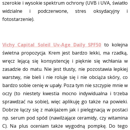
szerokie i wysokie spektrum ochrony (UVB i UVA, światło
widzialne i podczerwone, stres oksydacyjny i
fotostarzenie).
Vichy Capital Soleil Uv-Age Daily SPF50
to kolejna
świetna propozycja. Krem jest bardzo lekki, ma rzadką,
wręcz lejącą się konsystencję i pięknie się wchłania w
zasadzie do matu. Nie jest tłusty, nie pozostawia lepkiej
warstwy, nie bieli i nie roluje się i nie obciąża skóry, co
bardzo sobie cenię w upały. Poza tym nie szczypie mnie w
oczy (to niestety kwestia mocno indywidualna i trzeba
sprawdzać na sobie), więc aplikuję go także na powieki.
Dobrze łączy się z makijażem jak i pielęgnacją w postaci
np. serum pod spód (nawilżające ceramidy, czy witamina
C). Na plus oceniam także wygodną pompkę. Do tego