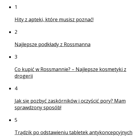
1
Hity z apteki, które musisz poznać!
2
Najlepsze podkłady z Rossmanna
3
Co kupić w Rossmannie? – Najlepsze kosmetyki z
drogerii
4
Jak się pozbyć zaskórników i oczyścić pory? Mam
sprawdzony sposób!
5
Trądzik po odstawieniu tabletek antykoncepcyjnych