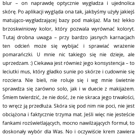
blur – on naprawdę optycznie wygładza i ujednolica
skórę. Po aplikacji wygląda ona tak, jakbyśmy użyły jakiejś
matująco-wygładzającej bazy pod makijaż. Ma też lekko
brzoskwiniowy kolor, który pozwala wyrównać koloryt.
Tutaj drobna uwaga – przy bardzo jasnych karnacjach
ten odcień może się wybijać i sprawiać wrażenie
pomarańczki. U mnie nic takiego się nie dzieje, ale
uprzedzam. :) Ciekawa jest również jego konsystencja – to
leciutki mus, który gładko sunie po skórze i cudownie się
rozciera. Nie bieli, nie roluje się i wg mnie świetnie
sprawdza się zarówno solo, jak i w duecie z makijażem.
Śmiem twierdzić, że nie dość, że nie skraca jego trwałości,
to wręcz ją przedłuża. Skóra się pod nim nie poci, nie jest
obciążona i faktycznie trzyma mat. Jeśli więc nie jesteście
fankami rozświetlających, mocno nawilżających formuł, to
doskonały wybór dla Was. No i oczywiście krem zawiera