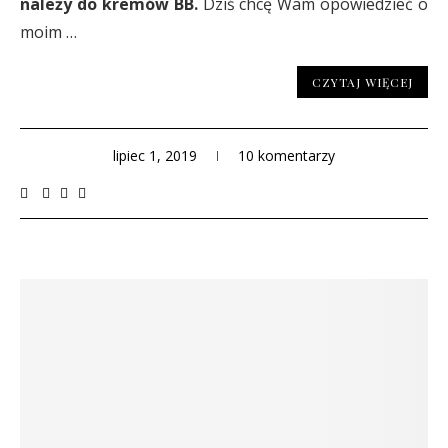
należy do kremów BB.
Dziś chcę Wam opowiedzieć o
moim …
CZYTAJ WIĘCEJ
lipiec 1, 2019
10 komentarzy