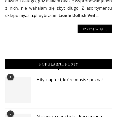
dawno. Dlatego, gdy miałam okazję wypróbować jeden
z nich, nie wahałam się zbyt długo. Z asortymentu
sklepu
myasia.pl
wybrałam
Lioele Dollish Veil
…
CZYTAJ WIĘCEJ
POPULARNE POSTY
1
Hity z apteki, które musisz poznać!
2
Najlepsze podkłady z Rossmanna