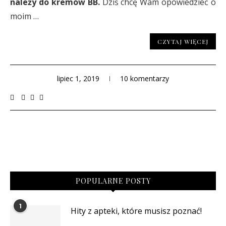
należy do kremów BB.
Dziś chcę Wam opowiedzieć o
moim …
CZYTAJ WIĘCEJ
lipiec 1, 2019
10 komentarzy
POPULARNE POSTY
1
Hity z apteki, które musisz poznać!