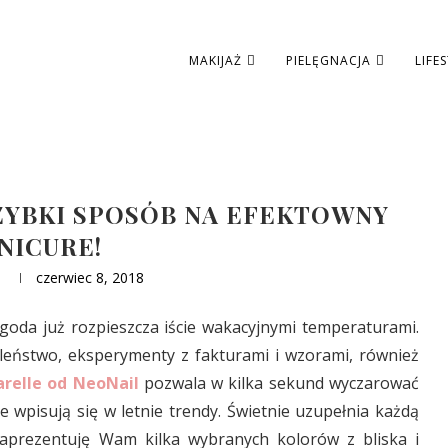
MAKIJAŻ
PIELĘGNACJA
LIFE
ZYBKI SPOSÓB NA EFEKTOWNY
NICURE!
U
czerwiec 8, 2018
goda już rozpieszcza iście wakacyjnymi temperaturami.
aleństwo, eksperymenty z fakturami i wzorami, również
arelle od NeoNail
pozwala w kilka sekund wyczarować
 wpisują się w letnie trendy. Świetnie uzupełnia każdą
ś zaprezentuję Wam kilka wybranych kolorów z bliska i