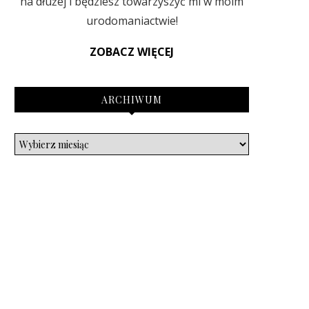
na dłużej i będziesz towarzyszyć mi w moim
urodomaniactwie!
ZOBACZ WIĘCEJ
ARCHIWUM