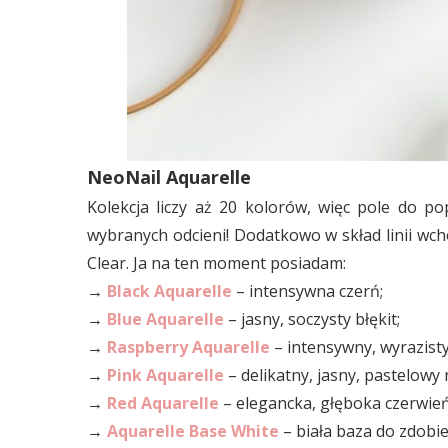
NeoNail Aquarelle
Kolekcja liczy aż 20 kolorów, więc pole do 
wybranych odcieni! Dodatkowo w skład linii wch
Clear. Ja na ten moment posiadam:
→
Black Aquarelle
– intensywna czerń;
→
Blue Aquarelle
– jasny, soczysty błękit;
→
Raspberry Aquarelle
– intensywny, wyrazisty
→
Pink Aquarelle
– delikatny, jasny, pastelowy 
→
Red Aquarelle
– elegancka, głęboka czerwień
→
Aquarelle Base
White
– biała baza do zdobie