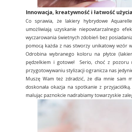
Innowacja, kreatywność i łatwość użyci
Co sprawia, że lakiery hybrydowe Aquarell
umożliwiają uzyskanie niepowtarzalnego efek
wyczarowania świetnych zdobień bez posiadania 
pomocą każda z nas stworzy unikatowy wzór w k
Odrobina wybranego koloru na płytce (lakier
pędzelkiem i gotowe! Serio, choć z pozoru m
przygotowywaniu stylizacji ogranicza nas jedyn
Muszę Wam też zdradzić, że dla mnie sam m
doskonała okazja na spotkanie z przyjaciółką
malując paznokcie nadrabiamy towarzyskie zaleg