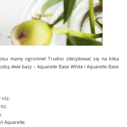
popisu mamy ogromne! Trudno zdecydować się na kilka
odzą dwie bazy – Aquarelle Base White i Aquarelle Base
 róż;
róż;
;
ń Aquarelle;