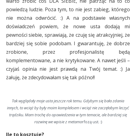
warto zrobić coś DLA SIEBIE, nie patrząc na to co
powiedzą ludzie. Poza tym, to nie jest zabieg, którego
nie można odwrócić. :) A na podstawie własnych
doświadczeń powiem, że nowe usta dodają mi
pewności siebie, sprawiają, że czuję się atrakcyjniej, że
bardziej się sobie podobam. I gwarantuję, że dobrze
zrobione, przez profesjonalistę będą
komplementowane, a nie krytykowane. A nawet jeśli –
czyjaś opinia nie jest prawdą na Twój temat. :) Ja
żałuję, że zdecydowałam się tak późno!!
Tak wyglądały moje usta jeszcze rok temu. Gdybym się bała zdania
innych, to wciąż by były moim kompleksem i wciąż nie zaczęłabym leczyć
trądziku. Mam trochę do opowiedzenia w tym temacie, ale bardziej się
rozwinę we wpisie z metamo
rfozą ust. :)
Ile to kosztuje?