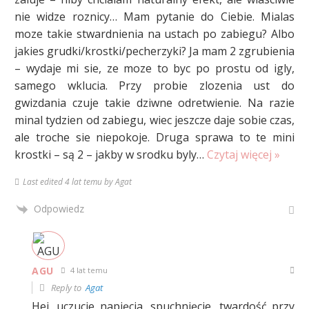
nie widze roznicy… Mam pytanie do Ciebie. Mialas
moze takie stwardnienia na ustach po zabiegu? Albo
jakies grudki/krostki/pecherzyki? Ja mam 2 zgrubienia
– wydaje mi sie, ze moze to byc po prostu od igly,
samego wklucia. Przy probie zlozenia ust do
gwizdania czuje takie dziwne odretwienie. Na razie
minal tydzien od zabiegu, wiec jeszcze daje sobie czas,
ale troche sie niepokoje. Druga sprawa to te mini
krostki – są 2 – jakby w srodku byly
…
Czytaj więcej »
Last edited 4 lat temu by Agat
Odpowiedz
AGU
4 lat temu
Reply to
Agat
Hej, uczucie napięcia, spuchnięcie, twardość przy