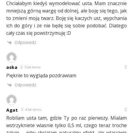
Chciałabym kiedyś wymodelować usta. Mam znacznie
mniejszą górną wargę od dolnej, ale boję się tego, jak
to zmieni moją twarz. Boję się kaczych ust, wypchania
ich do góry i że nie będę się sobie podobać. Dlatego
cały czas się powstrzymuję :D
Odpowiedz
aska
5 lat temu
Pięknie to wygląda pozdrawiam
Odpowiedz
Agat
4 lat temu
Robilam usta tam, gdzie Ty po raz pierwszy. Mialam
wstrzykniete wlasnie tylko 0,5 ml, czego teraz troche
zaluje – niby chcialam naturalny efekt, ale wlasciwie