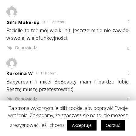
Gil's Make-up
11 lat temu
Facielle to też mój wielki hit. Jeszcze mnie nie zawiódł
w swojej wielofunkcyjności.
Odpowiedz
Karolina W
11 lat temu
Babydream i micel BeBeauty mam i bardzo lubię.
Resztę muszę przetestować :)
Odpowiedz
Ta strona wykorzystuje pliki cookie, aby poprawić Twoje
wrażenia. Zakładamy, że zgadzasz się na to, ale możesz
Una
11 lat temu
zrezygnować, jeśli chcesz.
Akceptuje
Odrzuć
Świetny wpis!