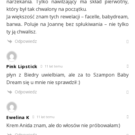
narzekania. Tylko nawilżający ma skład pierwotny,
który był tak chwalony na początku.
Ja większość znam tych rewelacji – facelle, babydream,
barwa.. Poluje na Joannę bez spłukiwania – nie tylko
ty ją chwalisz.
Odpowiedz
Pink Lipstick
11 lat temu
płyn z Biedry uwielbiam, ale za to Szampon Baby
Dream się u mnie nie sprawdził :)
Odpowiedz
Ewelina K
11 lat temu
Krem Anida znam, ale do włosów nie próbowałam:)
Odpowiedz