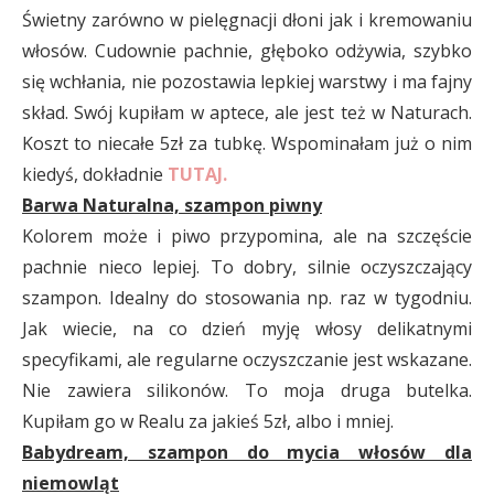
Świetny zarówno w pielęgnacji dłoni jak i kremowaniu
włosów. Cudownie pachnie, głęboko odżywia, szybko
się wchłania, nie pozostawia lepkiej warstwy i ma fajny
skład. Swój kupiłam w aptece, ale jest też w Naturach.
Koszt to niecałe 5zł za tubkę. Wspominałam już o nim
kiedyś, dokładnie
TUTAJ.
Barwa Naturalna, szampon piwny
Kolorem może i piwo przypomina, ale na szczęście
pachnie nieco lepiej. To dobry, silnie oczyszczający
szampon. Idealny do stosowania np. raz w tygodniu.
Jak wiecie, na co dzień myję włosy delikatnymi
specyfikami, ale regularne oczyszczanie jest wskazane.
Nie zawiera silikonów. To moja druga butelka.
Kupiłam go w Realu za jakieś 5zł, albo i mniej.
Babydream, szampon do mycia włosów dla
niemowląt