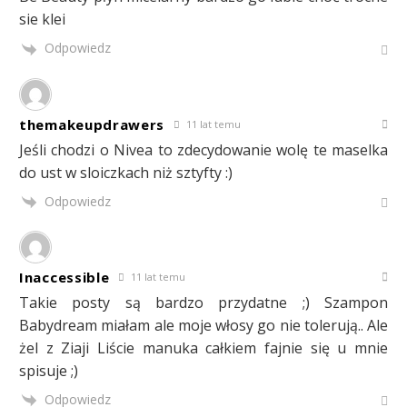
sie klei
Odpowiedz
themakeupdrawers
11 lat temu
Jeśli chodzi o Nivea to zdecydowanie wolę te maselka
do ust w sloiczkach niż sztyfty :)
Odpowiedz
Inaccessible
11 lat temu
Takie posty są bardzo przydatne ;) Szampon
Babydream miałam ale moje włosy go nie tolerują.. Ale
żel z Ziaji Liście manuka całkiem fajnie się u mnie
spisuje ;)
Odpowiedz