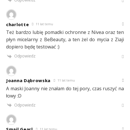
charlotte
11 lat temu
Też bardzo lubię pomadki ochronne z Nivea oraz ten
płyn micelarny z BeBeauty, a ten żel do mycia z Ziaji
dopiero będę testować :)
Odpowiedz
Joanna Dąbrowska
11 lat temu
A maski Joanny nie znałam do tej pory, czas ruszyć na
łowy :D
Odpowiedz
Smajl Gearl
11 lat temu