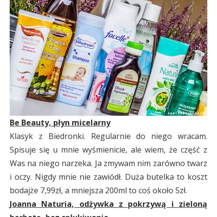
Be Beauty, płyn micelarny
Klasyk z Biedronki. Regularnie do niego wracam.
Spisuje się u mnie wyśmienicie, ale wiem, że część z
Was na niego narzeka. Ja zmywam nim zarówno twarz
i oczy. Nigdy mnie nie zawiódł. Duża butelka to koszt
bodajże 7,99zł, a mniejsza 200ml to coś około 5zł.
Joanna Naturia, odżywka z pokrzywą i zieloną