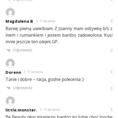
Magdalena B
11 lat temu
Barwę piwną uwielbiam. Z Joanny mam odżywkę b/s z
lnem i rumiankiem i jestem bardzo zadowolona. Kusi
mnie jeszcze ten olejek GP.
Odpowiedz
Dorenn
11 lat temu
Tanie i dobre – racja, godne polecenia ;)
Odpowiedz
little.monster.
11 lat temu
Be Beauty płyn micelarny bardzo go lubie choć troche