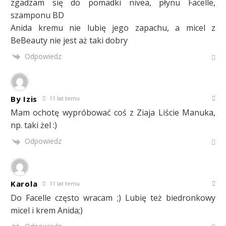
zgadzam się do pomadki nivea, płynu Facelle,
szamponu BD
Anida kremu nie lubię jego zapachu, a micel z
BeBeauty nie jest aż taki dobry
Odpowiedz
By Izis
11 lat temu
Mam ochotę wypróbować coś z Ziaja Liście Manuka,
np. taki żel :)
Odpowiedz
Karola
11 lat temu
Do Facelle często wracam ;) Lubię też biedronkowy
micel i krem Anida;)