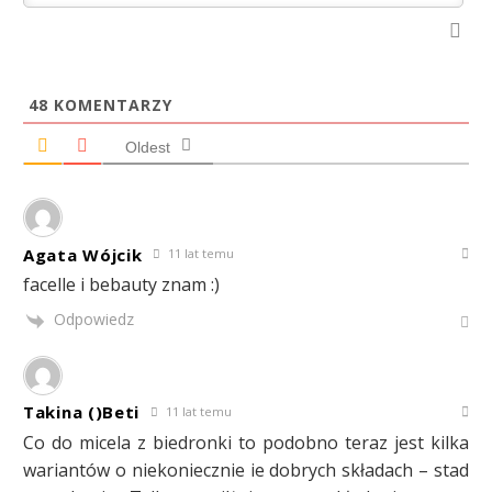
48
KOMENTARZY
Oldest
Agata Wójcik
11 lat temu
facelle i bebauty znam :)
Odpowiedz
Takina ()Beti
11 lat temu
Co do micela z biedronki to podobno teraz jest kilka
wariantów o niekoniecznie ie dobrych składach – stad