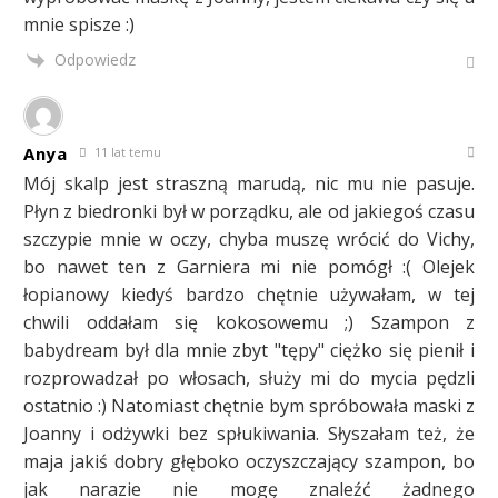
mnie spisze :)
Odpowiedz
Anya
11 lat temu
Mój skalp jest straszną marudą, nic mu nie pasuje.
Płyn z biedronki był w porządku, ale od jakiegoś czasu
szczypie mnie w oczy, chyba muszę wrócić do Vichy,
bo nawet ten z Garniera mi nie pomógł :( Olejek
łopianowy kiedyś bardzo chętnie używałam, w tej
chwili oddałam się kokosowemu ;) Szampon z
babydream był dla mnie zbyt "tępy" ciężko się pienił i
rozprowadzał po włosach, służy mi do mycia pędzli
ostatnio :) Natomiast chętnie bym spróbowała maski z
Joanny i odżywki bez spłukiwania. Słyszałam też, że
maja jakiś dobry głęboko oczyszczający szampon, bo
jak narazie nie mogę znaleźć żadnego