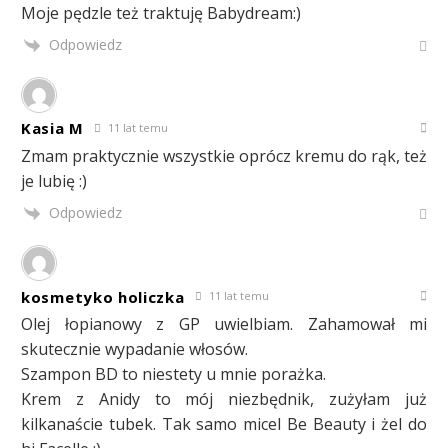
Moje pędzle też traktuję Babydream:)
Odpowiedz
Kasia M
11 lat temu
Zmam praktycznie wszystkie oprócz kremu do rąk, też
je lubię :)
Odpowiedz
kosmetyko holiczka
11 lat temu
Olej łopianowy z GP uwielbiam. Zahamował mi
skutecznie wypadanie włosów.
Szampon BD to niestety u mnie porażka.
Krem z Anidy to mój niezbędnik, zużyłam już
kilkanaście tubek. Tak samo micel Be Beauty i żel do