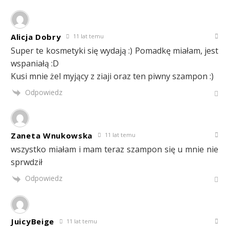
Alicja Dobry
11 lat temu
Super te kosmetyki się wydają :) Pomadkę miałam, jest
wspaniałą :D
Kusi mnie żel myjący z ziaji oraz ten piwny szampon :)
Odpowiedz
Zaneta Wnukowska
11 lat temu
wszystko miałam i mam teraz szampon się u mnie nie
sprwdził
Odpowiedz
JuicyBeige
11 lat temu