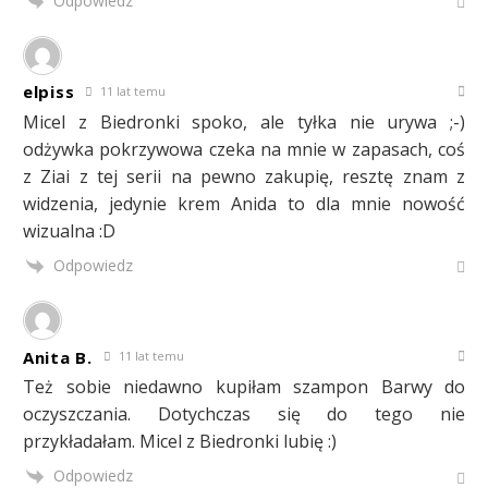
Odpowiedz
elpiss
11 lat temu
Micel z Biedronki spoko, ale tyłka nie urywa ;-)
odżywka pokrzywowa czeka na mnie w zapasach, coś
z Ziai z tej serii na pewno zakupię, resztę znam z
widzenia, jedynie krem Anida to dla mnie nowość
wizualna :D
Odpowiedz
Anita B.
11 lat temu
Też sobie niedawno kupiłam szampon Barwy do
oczyszczania. Dotychczas się do tego nie
przykładałam. Micel z Biedronki lubię :)
Odpowiedz