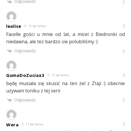
Odpowiedz
lealise
11 lat temu
Facelle gości u mnie od lat, a micel z Biedronki od
niedawna, ale tez bardzo sie polubiliśmy :)
Odpowiedz
GumaDoZuciax3
11 lat temu
będę musiała się skusić na ten żel z ZIaji :) obecnie
używam toniku z tej serii
Odpowiedz
Wera
11 lat temu