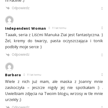
hi Facelle :)
Odpowiedz
Independent Woman
11 lat temu
Taaak, seria z Liśćmi Manuka Ziai jest fantastyczna. :)
Żel, kremy do twarzy, pasta oczyszczająca i tonik
podbiły moje serce :)
Odpowiedz
Barbara
11 lat temu
Wiele z nich już mam, ale maska z Joanny mnie
zaskoczyła – jeszcze nigdy jej nie spotkałam :) .
Uwielbiam zdjęcia na Twoim blogu, wrzosy w tle mnie
urzekły ;)
Odpowiedz