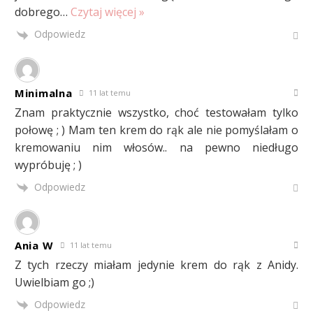
dobrego
…
Czytaj więcej »
Odpowiedz
Minimalna
11 lat temu
Znam praktycznie wszystko, choć testowałam tylko
połowę ; ) Mam ten krem do rąk ale nie pomyślałam o
kremowaniu nim włosów.. na pewno niedługo
wypróbuję ; )
Odpowiedz
Ania W
11 lat temu
Z tych rzeczy miałam jedynie krem do rąk z Anidy.
Uwielbiam go ;)
Odpowiedz