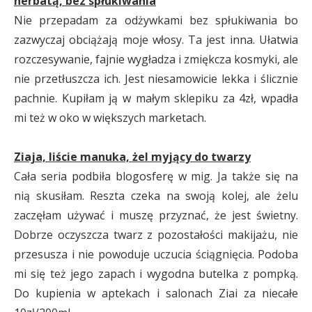
herbatą, bez spłukiwania
Nie przepadam za odżywkami bez spłukiwania bo
zazwyczaj obciążają moje włosy. Ta jest inna. Ułatwia
rozczesywanie, fajnie wygładza i zmiękcza kosmyki, ale
nie przetłuszcza ich. Jest niesamowicie lekka i ślicznie
pachnie. Kupiłam ją w małym sklepiku za 4zł, wpadła
mi też w oko w większych marketach.
Ziaja, liście manuka, żel myjący do twarzy
Cała seria podbiła blogosferę w mig. Ja także się na
nią skusiłam. Reszta czeka na swoją kolej, ale żelu
zaczęłam używać i muszę przyznać, że jest świetny.
Dobrze oczyszcza twarz z pozostałości makijażu, nie
przesusza i nie powoduje uczucia ściągnięcia. Podoba
mi się też jego zapach i wygodna butelka z pompką.
Do kupienia w aptekach i salonach Ziai za niecałe