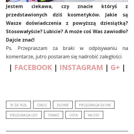
Jestem ciekawa, czy znacie któryś z
przedstawionych dziś kosmetyków. Jakie są
Wasze doświadczenia z powyższą dziesiątką?
Stosowałyście? Lubicie? A może coś Was zawiodło?
Dajcie znać!
Ps. Przepraszam za braki w odpisywaniu na
komentarze, jutro postaram się nadrobić zaległości.
|
FACEBOOK
|
INSTAGRAM
|
G+
|
10 ZA 10ZŁ
CIAŁO
DŁONIE
PIELĘGNACJA DŁONI
PIELĘGNACJA UST
TWARZ
USTA
WŁOSY