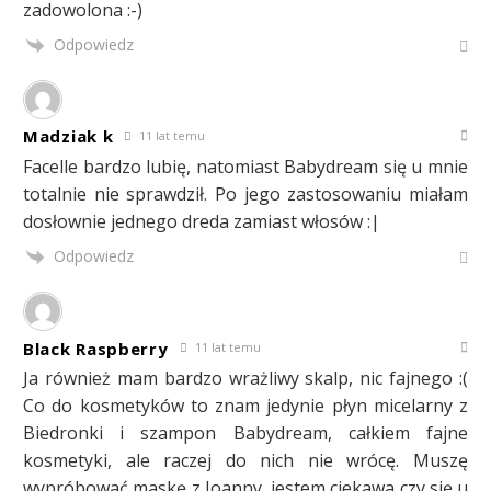
zadowolona :-)
Odpowiedz
Madziak k
11 lat temu
Facelle bardzo lubię, natomiast Babydream się u mnie
totalnie nie sprawdził. Po jego zastosowaniu miałam
dosłownie jednego dreda zamiast włosów :|
Odpowiedz
Black Raspberry
11 lat temu
Ja również mam bardzo wrażliwy skalp, nic fajnego :(
Co do kosmetyków to znam jedynie płyn micelarny z
Biedronki i szampon Babydream, całkiem fajne
kosmetyki, ale raczej do nich nie wrócę. Muszę
wypróbować maskę z Joanny, jestem ciekawa czy się u