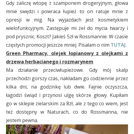
Gdy zaliczę wtopę z szamponem drogeryjnym, głowa
mnie swędzi i powraca łupież to on ratuje mnie z
opresji w mig. Na wyjazdach jest kosmetykiem
wielofunkcyjnym. Zastępuje mi żel do mycia twarzy i
pod prysznic. Koszt? Jakieś 5zł w Rossmannie. W czasie
częstych promocji jeszcze mniej. Pisałam o nim
TUTAJ
.
Green Pharmacy, olejek łopianowy z olejkami z
drzewa herbacianego i rozmarynem
Ma działanie przeciwłupieżowe. Gdy mój skalp
przechodzi gorszy czas, nakładam go codziennie przez
kilka dni, na godzinkę lub dwie. Fajnie oczyszcza,
łagodzi świąd i przynosi ulgę skórze głowy. Kupiłam
go w sklepie zielarskim za 8zł, ale z tego co wiem, jest
też dostępny w Naturach, co do Rossmanna, nie
jestem pewna.