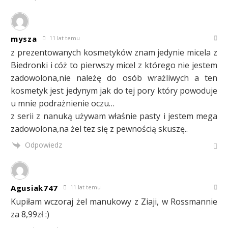
mysza
11 lat temu
z prezentowanych kosmetyków znam jedynie micela z
Biedronki i cóż to pierwszy micel z którego nie jestem
zadowolona,nie należę do osób wrażliwych a ten
kosmetyk jest jedynym jak do tej pory który powoduje
u mnie podrażnienie oczu…
z serii z nanuką używam właśnie pasty i jestem mega
zadowolona,na żel tez się z pewnością skuszę..
Odpowiedz
Agusiak747
11 lat temu
Kupiłam wczoraj żel manukowy z Ziaji, w Rossmannie
za 8,99zł :)