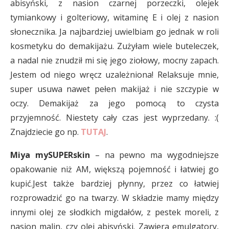
abisyński, z nasion czarnej porzeczki, olejek
tymiankowy i golteriowy, witaminę E i olej z nasion
słonecznika. Ja najbardziej uwielbiam go jednak w roli
kosmetyku do demakijażu. Zużyłam wiele buteleczek,
a nadal nie znudził mi się jego ziołowy, mocny zapach.
Jestem od niego wręcz uzależniona! Relaksuje mnie,
super usuwa nawet pełen makijaż i nie szczypie w
oczy. Demakijaż za jego pomocą to czysta
przyjemność. Niestety cały czas jest wyprzedany. :(
Znajdziecie go np.
TUTAJ
.
Miya mySUPERskin
– na pewno ma wygodniejsze
opakowanie niż AM, większą pojemność i łatwiej go
kupić.Jest także bardziej płynny, przez co łatwiej
rozprowadzić go na twarzy. W składzie mamy między
innymi olej ze słodkich migdałów, z pestek moreli, z
nasion malin, czy olej abisyński. Zawiera emulgatory,