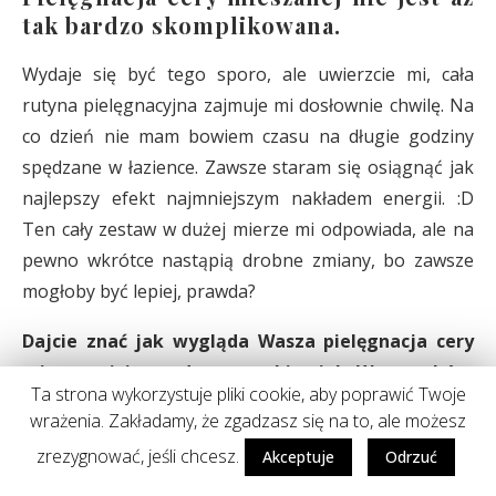
tak bardzo skomplikowana.
Wydaje się być tego sporo, ale uwierzcie mi, cała
rutyna pielęgnacyjna zajmuje mi dosłownie chwilę. Na
co dzień nie mam bowiem czasu na długie godziny
spędzane w łazience. Zawsze staram się osiągnąć jak
najlepszy efekt najmniejszym nakładem energii. :D
Ten cały zestaw w dużej mierze mi odpowiada, ale na
pewno wkrótce nastąpią drobne zmiany, bo zawsze
mogłoby być lepiej, prawda?
Dajcie znać jak wygląda Wasza pielęgnacja cery
mieszanej i przede wszystkim jak Wasza skóra
Ta strona wykorzystuje pliki cookie, aby poprawić Twoje
reaguje na te upały?
wrażenia. Zakładamy, że zgadzasz się na to, ale możesz
zrezygnować, jeśli chcesz.
Akceptuje
Odrzuć