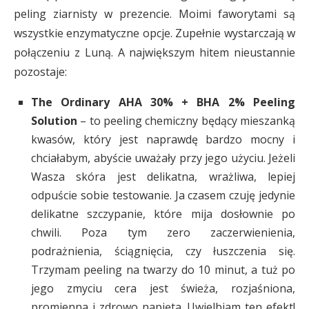
peling ziarnisty w prezencie. Moimi faworytami są
wszystkie enzymatyczne opcje. Zupełnie wystarczają w
połączeniu z Luną. A największym hitem nieustannie
pozostaje:
The Ordinary AHA 30% + BHA 2% Peeling
Solution
– to peeling chemiczny będący mieszanką
kwasów, który jest naprawdę bardzo mocny i
chciałabym, abyście uważały przy jego użyciu. Jeżeli
Wasza skóra jest delikatna, wrażliwa, lepiej
odpuście sobie testowanie. Ja czasem czuję jedynie
delikatne szczypanie, które mija dosłownie po
chwili. Poza tym zero zaczerwienienia,
podrażnienia, ściągnięcia, czy łuszczenia się.
Trzymam peeling na twarzy do 10 minut, a tuż po
jego zmyciu cera jest świeża, rozjaśniona,
promienna i zdrowo napięta. Uwielbiam ten efekt!