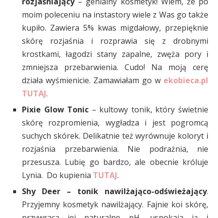
rozjaśniający
– genialny kosmetyk! Wiem, że po
moim poleceniu na instastory wiele z Was go także
kupiło. Zawiera 5% kwas migdałowy, przepięknie
skórę rozjaśnia i rozprawia się z drobnymi
krostkami, łagodzi stany zapalne, zwęża pory i
zmniejsza przebarwienia. Cudo! Na moją cerę
działa wyśmienicie. Zamawiałam go w
ekobieca.pl
TUTAJ
.
Pixie Glow Tonic
– kultowy tonik, który świetnie
skórę rozpromienia, wygładza i jest pogromcą
suchych skórek. Delikatnie też wyrównuje koloryt i
rozjaśnia przebarwienia. Nie podrażnia, nie
przesusza. Lubię go bardzo, ale obecnie króluje
Lynia. Do kupienia
TUTAJ
.
Shy Deer
– tonik nawilżająco-odświeżający
.
Przyjemny kosmetyk nawilżający. Fajnie koi skórę,
przywraca jej naturalne pH, uspokaja ją i