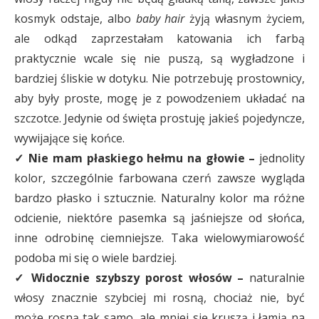
kosmyk odstaje, albo
baby hair
żyją własnym życiem,
ale odkąd zaprzestałam katowania ich farbą
praktycznie wcale się nie puszą, są wygładzone i
bardziej śliskie w dotyku. Nie potrzebuję prostownicy,
aby były proste, mogę je z powodzeniem układać na
szczotce. Jedynie od święta prostuję jakieś pojedyncze,
wywijające się końce.
✓ Nie mam płaskiego hełmu na głowie –
jednolity
kolor, szczególnie farbowana czerń zawsze wygląda
bardzo płasko i sztucznie. Naturalny kolor ma różne
odcienie, niektóre pasemka są jaśniejsze od słońca,
inne odrobinę ciemniejsze. Taka wielowymiarowość
podoba mi się o wiele bardziej.
✓ Widocznie szybszy porost włosów –
naturalnie
włosy znacznie szybciej mi rosną, chociaż nie, być
może rosną tak samo, ale mniej się kruszą i łamią na