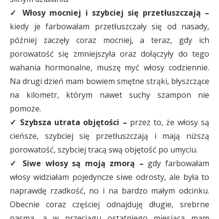
✓ Włosy mocniej i szybciej się przetłuszczają –
kiedy je farbowałam przetłuszczały się od nasady,
później zaczęły coraz mocniej, a teraz, gdy ich
porowatość się zmniejszyła oraz dołączyły do tego
wahania hormonalne, muszę myć włosy codziennie.
Na drugi dzień mam bowiem smętne strąki, błyszczące
na kilometr, którym nawet suchy szampon nie
pomoże.
✓ Szybsza utrata objętości –
przez to, że włosy są
cieńsze, szybciej się przetłuszczają i mają niższą
porowatość, szybciej tracą swą objętość po umyciu.
✓ Siwe włosy są moją zmorą –
gdy farbowałam
włosy widziałam pojedyncze siwe odrosty, ale była to
naprawdę rzadkość, no i na bardzo małym odcinku.
Obecnie coraz częściej odnajduję długie, srebrne
pasma, a w przeciągu ostatniego miesiąca mam