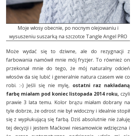
Moje włosy obecnie, po nocnym olejowaniu i
wysuszeniu suszarką na szczotce Tangle Angel PRO
Może wydać się to dziwne, ale do rezygnacji z
farbowania namówił mnie mój fryzjer. To również on
przekonał mnie do tego, że mój naturalny odcień
włosów da się lubić i generalnie natura czasem wie co
robi. :-) Jeśli się nie mylę,
ostatni raz nakładaną
farbę miałam pod koniec listopada 2014 roku,
czyli
prawie 3 lata temu. Kolor brązu miałam dobrany na
tyle dobrze, że odrost nie był widoczny i idealnie stopił
się z wypłukującą się farbą. Dziś absolutnie nie żałuję
tej decyzji i jestem Maćkowi niesamowicie wdzięczna i