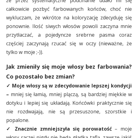
że przez systematyczne podcinanie udało mi się
całkowicie pozbyć farbowanych końców, choć nie
wykluczam, że wkrótce na koloryzację zdecyduję się
ponownie. Ilość siwych włosów powoli zaczyna mnie
przytłaczać, a pojedyncze srebrne pasma coraz
częściej zaczynają rzucać się w oczy (nieważne, że
tylko w moje ;-)).
Jak zmieniły się moje włosy bez farbowania?
Co pozostało bez zmian?
✓ Moje włosy są w zdecydowanie lepszej kondycji
–
mniej się łamią, mniej plączą, są bardziej miękkie w
dotyku i lepiej się układają. Końcówki praktycznie się
nie rozdwajają, nie są przesuszone, szorstkie i
popalone.
✓ Znacznie zmniejszyła się porowatość
– moje
włosy raczej nigdy nie będą gładką taflą, zawsze jakiś