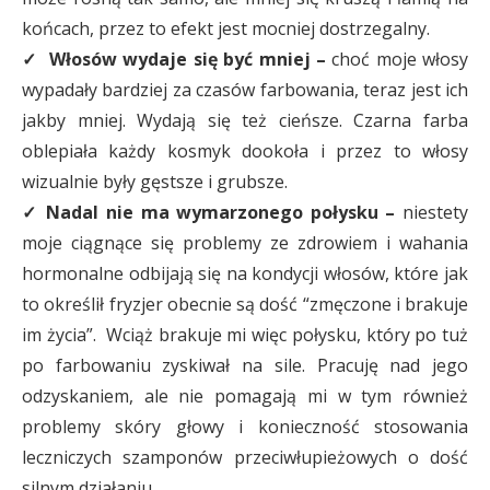
końcach, przez to efekt jest mocniej dostrzegalny.
✓ Włosów wydaje się być mniej –
choć moje włosy
wypadały bardziej za czasów farbowania, teraz jest ich
jakby mniej. Wydają się też cieńsze. Czarna farba
oblepiała każdy kosmyk dookoła i przez to włosy
wizualnie były gęstsze i grubsze.
✓ Nadal nie ma wymarzonego połysku –
niestety
moje ciągnące się problemy ze zdrowiem i wahania
hormonalne odbijają się na kondycji włosów, które jak
to określił fryzjer obecnie są dość “zmęczone i brakuje
im życia”. Wciąż brakuje mi więc połysku, który po tuż
po farbowaniu zyskiwał na sile. Pracuję nad jego
odzyskaniem, ale nie pomagają mi w tym również
problemy skóry głowy i konieczność stosowania
leczniczych szamponów przeciwłupieżowych o dość
silnym działaniu.