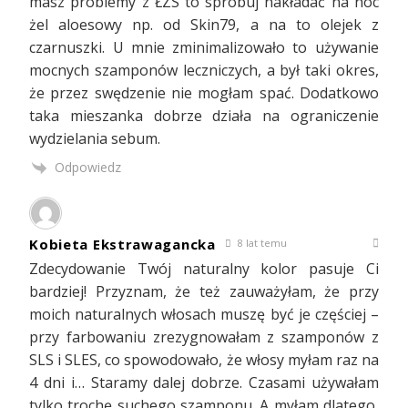
masz problemy z ŁZS to spróbuj nakładać na noc
żel aloesowy np. od Skin79, a na to olejek z
czarnuszki. U mnie zminimalizowało to używanie
mocnych szamponów leczniczych, a był taki okres,
że przez swędzenie nie mogłam spać. Dodatkowo
taka mieszanka dobrze działa na ograniczenie
wydzielania sebum.
Odpowiedz
Kobieta Ekstrawagancka
8 lat temu
Zdecydowanie Twój naturalny kolor pasuje Ci
bardziej! Przyznam, że też zauważyłam, że przy
moich naturalnych włosach muszę być je częściej –
przy farbowaniu zrezygnowałam z szamponów z
SLS i SLES, co spowodowało, że włosy myłam raz na
4 dni i… Staramy dalej dobrze. Czasami używałam
tylko trochę suchego szamponu. A myłam dlatego,