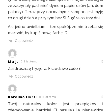
że zaczynały pachnieć dymem papierosów (ah, dom
palaczy). Teraz przy normalnym szampon jest myję
co drugi dzień a przy tym bez SLS góra co trzy dni.
Ale jedno uwielbiam – ten spokój, że nie trzeba się
martwić, by kupić nową farbę ;D
Odpowiedz
Ma J.
8 lat temu
Zazdroszczę fryzjera. Prawdziwe cudo ?
Odpowiedz
Karolina Horsi
8 lat temu
Twój naturalny kolor jest przepiękny i
zdecydowanie bardziej Ci pasuje:) Ja nienawidzę