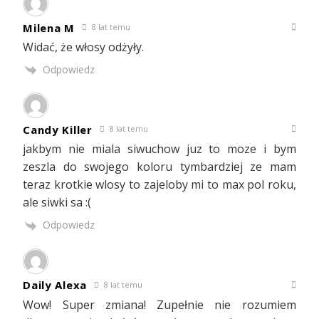
Milena M
8 lat temu
Widać, że włosy odżyły.
Odpowiedz
Candy Killer
8 lat temu
jakbym nie miala siwuchow juz to moze i bym
zeszla do swojego koloru tymbardziej ze mam
teraz krotkie wlosy to zajeloby mi to max pol roku,
ale siwki sa :(
Odpowiedz
Daily Alexa
8 lat temu
Wow! Super zmiana! Zupełnie nie rozumiem