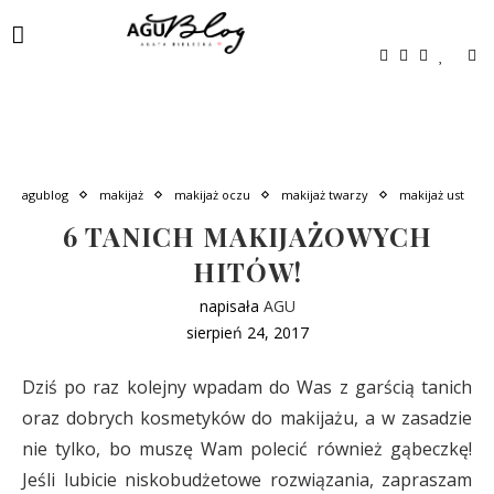
agublog
makijaż
makijaż oczu
makijaż twarzy
makijaż ust
6 TANICH MAKIJAŻOWYCH
HITÓW!
napisała
AGU
sierpień 24, 2017
Dziś po raz kolejny wpadam do Was z garścią tanich
oraz dobrych kosmetyków do makijażu, a w zasadzie
nie tylko, bo muszę Wam polecić również gąbeczkę!
Jeśli lubicie niskobudżetowe rozwiązania, zapraszam