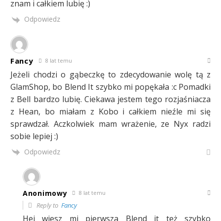
znam i całkiem lubię :)
Odpowiedz
Fancy
8 lat temu
Jeżeli chodzi o gąbeczkę to zdecydowanie wolę tą z
GlamShop, bo Blend It szybko mi popękała :c Pomadki
z Bell bardzo lubię. Ciekawa jestem tego rozjaśniacza
z Hean, bo miałam z Kobo i całkiem nieźle mi się
sprawdzał. Aczkolwiek mam wrażenie, ze Nyx radzi
sobie lepiej :)
Odpowiedz
Anonimowy
8 lat temu
Reply to
Fancy
Hej wiesz mi pierwsza Blend it też szybko