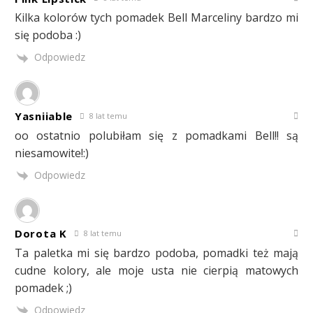
Kilka kolorów tych pomadek Bell Marceliny bardzo mi
się podoba :)
Odpowiedz
Yasniiable
8 lat temu
oo ostatnio polubiłam się z pomadkami Bell!! są
niesamowite!:)
Odpowiedz
Dorota K
8 lat temu
Ta paletka mi się bardzo podoba, pomadki też mają
cudne kolory, ale moje usta nie cierpią matowych
pomadek ;)
Odpowiedz