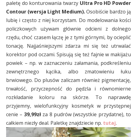
paletę do konturowania twarzy
Ultra Pro HD Powder
Contour (wersja Light Medium).
Osobiście bardzo ją
lubię i często z niej korzystam. Do modelowania kości
policzkowych używam głównie odcieni z dolnego
rzędu, choć czasem łączę je z tymi górnymi, by ocieplić
tonację. Najjaśniejszymi zdarza mi się też utrwalać
korektor pod oczami. Spisują się też fajnie w makijażu
powiek – np. w zaznaczeniu załamania, podkreśleniu
zewnętrznego kącika, albo zmatowieniu łuku
brwiowego. Do plusów zaliczam również pigmentację,
trwałość, przyczepność do pędzla i równomierne
rozkładanie koloru na skórze. To naprawdę
przyjemny, wielofunkcyjny kosmetyk w przystępnej
cenie –
39,99zł
za 8 pudrów (wszystkie przydatne), to
całkiem niezły deal. Paletkę znajdziecie np.
tutaj
.