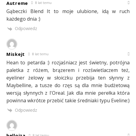
Autreme
8 lat temu
Gąbeczki Blend It to moje ulubione, idą w ruch
każdego dnia :)
Odpowiedz
Miskejt
8 lat temu
Hean to petarda :) rozjaśniacz jest świetny, potrójna
paletka z różem, brązerem i rozświetlaczem też,
eyeliner żelowy w słoiczku przebija ten słynny z
Maybelline, a tusze do rzęs są dla mnie budżetową
wersją słynnych z l'Oreal. Jak dla mnie perełka która
powinna wkrótce przebić takie średniaki typu Eveline:)
Odpowiedz
hellojza
8 lat temu