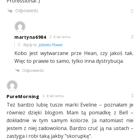
Professional :)
Odpowiedz
martyna6984
8 lat temu
Reply to
Jolanta Flower
Kobo jest wytwarzane prze Hean, czy jakoś tak.
Więc to prawie to samo, tylko inna dystrybucja.
Odpowiedz
PureMorning
8 lat temu
Też bardzo lubię tusze marki Eveline – poznałam je
również dzięki blogom. Mam tą pomadkę z Bell –
dokładnie w tym samym kolorze. Ja natomiast nie
jestem z niej zadowolona. Bardzo czuć ją na ustach –
zastyga i robi taką jakby "skorupkę".