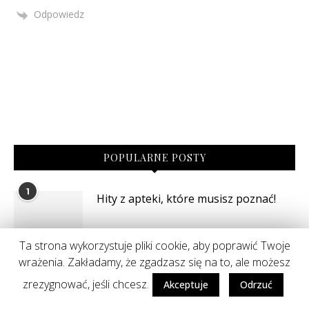
Odpowiedz
POPULARNE POSTY
1
Hity z apteki, które musisz poznać!
Ta strona wykorzystuje pliki cookie, aby poprawić Twoje
wrażenia. Zakładamy, że zgadzasz się na to, ale możesz
zrezygnować, jeśli chcesz.
Akceptuje
Odrzuć
2
Najlepsze podkłady z Rossmanna