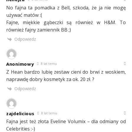
No fajna ta pomadka z Bell, szkoda, że ja nie mogę
używać matów :(
Fajne, miękkie gąbeczki są również w H&M. To
również fajny zamiennik BB ;)
Odpowiedz
Anonimowy
8 lat temu
Z Hean bardzo lubię zestaw cieni do brwi z woskiem,
naprawdę dobry kosmetyk za ok. 20 zł. ?
Odpowiedz
zajdelicious
8 lat temu
Fajna jest też złota Eveline Volumix – dla odmiany od
Celebrities :-)