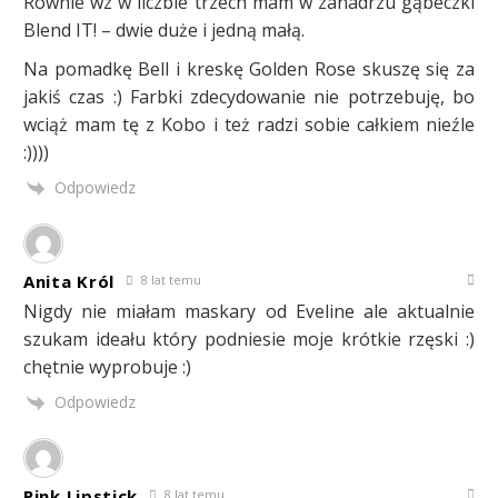
Równie wz w liczbie trzech mam w zanadrzu gąbeczki
Blend IT! – dwie duże i jedną małą.
Na pomadkę Bell i kreskę Golden Rose skuszę się za
jakiś czas :) Farbki zdecydowanie nie potrzebuję, bo
wciąż mam tę z Kobo i też radzi sobie całkiem nieźle
:))))
Odpowiedz
Anita Król
8 lat temu
Nigdy nie miałam maskary od Eveline ale aktualnie
szukam ideału który podniesie moje krótkie rzęski :)
chętnie wyprobuje :)
Odpowiedz
Pink Lipstick
8 lat temu