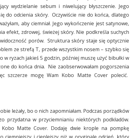
ujący wydzielanie sebum i niwelujący błyszczenie. Jego
się do odcienia skóry. Oczywiście nie do końca, dlatego
ważyłam, aby ciemniał. Jego wykończenie jest satynowe,
nia efekt, zdrowej, świeżej skóry. Nie podkreśla suchych
e widoczność porów. Struktura skóry staje się optycznie
blem ze strefą T, przede wszystkim nosem – szybko się
o w ryzach jakieś 5 godzin, później muszę użyć bibułki w
ruszone do końca dnia. Nie zaobserwowałam pogorszenia
 więc szczerze mogę Wam Kobo Matte Cover polecić.
sobie leżały, bo o nich zapomniałam. Podczas porządków
dzo przydatna w przyciemnianiu niektórych podkładów.
ku Kobo Matte Cover. Dodaję dwie krople na pompkę
 ciemniejszy i cieplejszy niż w oryginale odcień, który