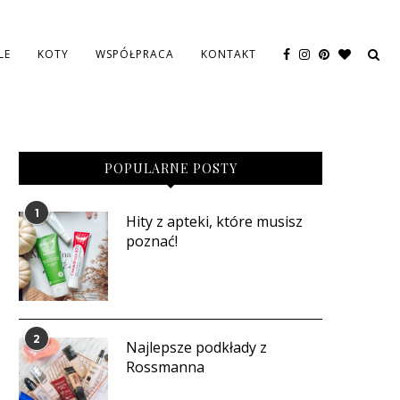
LE
KOTY
WSPÓŁPRACA
KONTAKT
POPULARNE POSTY
1
Hity z apteki, które musisz
poznać!
2
Najlepsze podkłady z
Rossmanna