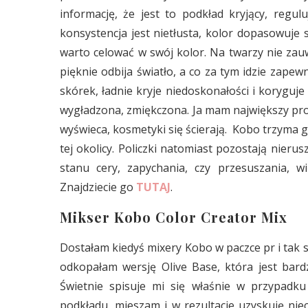
informację, że jest to podkład kryjący, regul
konsystencja jest nietłusta, kolor dopasowuje 
warto celować w swój kolor. Na twarzy nie zau
pięknie odbija światło, a co za tym idzie zapew
skórek, ładnie kryje niedoskonałości i koryguj
wygładzona, zmiękczona. Ja mam największy pro
wyświeca, kosmetyki się ścierają. Kobo trzyma g
tej okolicy. Policzki natomiast pozostają nie
stanu cery, zapychania, czy przesuszania,
Znajdziecie go
TUTAJ
.
Mikser Kobo Color Creator Mix
Dostałam kiedyś mixery Kobo w paczce pr i tak 
odkopałam wersję Olive Base, która jest bar
Świetnie spisuje mi się właśnie w przypad
podkładu, mieszam i w rezultacie uzyskuję nieco