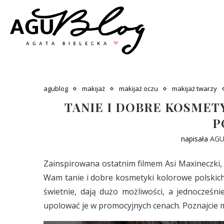
agublog
makijaż
makijaż oczu
makijaż twarzy
TANIE I DOBRE KOSMETY
P
napisała
AG
Zainspirowana ostatnim filmem Asi Maxineczki, 
Wam tanie i dobre kosmetyki kolorowe polskich
świetnie, dają dużo możliwości, a jednocześn
upolować je w promocyjnych cenach. Poznajcie 