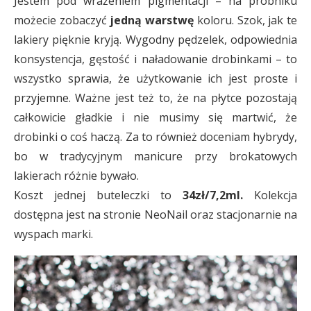
Jestem pod wrażeniem pigmentacji – na próbniku
możecie zobaczyć
jedną warstwę
koloru. Szok, jak te
lakiery pięknie kryją. Wygodny pędzelek, odpowiednia
konsystencja, gęstość i naładowanie drobinkami – to
wszystko sprawia, że użytkowanie ich jest proste i
przyjemne. Ważne jest też to, że na płytce pozostają
całkowicie gładkie i nie musimy się martwić, że
drobinki o coś haczą. Za to również doceniam hybrydy,
bo w tradycyjnym manicure przy brokatowych
lakierach różnie bywało.
Koszt jednej buteleczki to
34zł/7,2ml.
Kolekcja
dostępna jest na stronie NeoNail oraz stacjonarnie na
wyspach marki.