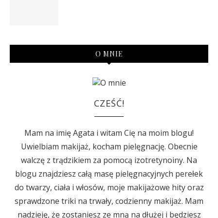
O MNIE
CZEŚĆ!
Mam na imię Agata i witam Cię na moim blogu!
Uwielbiam makijaż, kocham pielęgnację. Obecnie
walczę z trądzikiem za pomocą izotretynoiny. Na
blogu znajdziesz całą masę pielęgnacyjnych perełek
do twarzy, ciała i włosów, moje makijażowe hity oraz
sprawdzone triki na trwały, codzienny makijaż. Mam
nadzieję, że zostaniesz ze mną na dłużej i będziesz