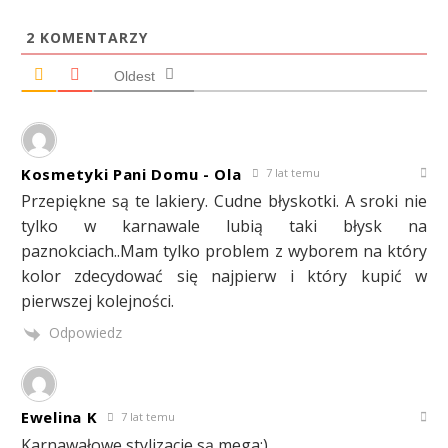
2
KOMENTARZY
Oldest
Kosmetyki Pani Domu - Ola
7 lat temu
Przepiękne są te lakiery. Cudne błyskotki. A sroki nie
tylko w karnawale lubią taki błysk na
paznokciach..Mam tylko problem z wyborem na który
kolor zdecydować się najpierw i który kupić w
pierwszej kolejności.
Odpowiedz
Ewelina K
7 lat temu
Karnawałowe stylizacje są mega:)