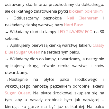
odsuwamy skórki oraz przechodzimy do dokładnego,
ale delikatnego zmatowienia płytki
blokiem polerskim
.
→ Odtłuszczamy paznokcie
Nail Cleanerem
i
nakładamy cienką warstwę bazy
Hard Base
.
→ Wkładamy dłoń do lampy
LED 24W/48W ECO
na 30
sekund.
→ Aplikujemy pierwszą cienką warstwę lakieru
Classy
Blue
i
Sugar Queen
na serdecznym palcu.
→ Wkładamy dłoń do lampy, utwardzamy, a następnie
aplikujemy drugą, równie cienką warstwę i znów
utwardzamy.
→Następnie na płytce palca środkowego i
wskazującego nanoszę pędzelkiem odrobinę lakieru
Sugar Queen
. Na płytce środkowej skupiam się na
tym, aby u nasady drobinek było jak najwięcej –
kierując ku górze ma być już delikatniej. Na palcu