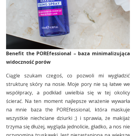
Benefit the POREfessional – baza minimalizująca
widoczność porów
Ciągle szukam czegoś, co pozwoli mi wygładzić
strukturę skóry na nosie. Moje pory nie są łatwe we
współpracy, a podkład uwielbia się w tej okolicy
ścierać. Na ten moment najlepsze wrażenie wywarła
na mnie baza the POREfessional, która maskuje
wszystkie niechciane dziurki ;) i sprawia, że makijaż
trzyma się dłużej, wygląda jednolicie, gładko, a nos nie
przypomina truskawki. Jest niezastąpiona na większe