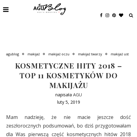
agublog
makijaż
makijaż oczu
makijaż twarzy
makijaż ust
KOSMETYCZNE HITY 2018 –
TOP 11 KOSMETYKÓW DO
MAKIJAŻU
napisała
AGU
luty 5, 2019
Mam nadzieję, że nie macie jeszcze dość
zeszłorocznych podsumowań, bo dziś przygotowałam
dla Was pierwszą część kosmetycznych hitów 2018