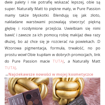
dwie palety i nie potrafię wskazać lepszej, obie są
super. Naturally Matt to piękne maty, w Pure Passion
mamy także błyskotki. Blendują się jak złoto,
nakładane warstwami pozwalają stworzyć piękną
głębię i rozdymione przejścia. Uwielbiam się nimi
bawić i zawsze za ich pomocą robię makijaż dwa razy
dłużej, bo aż chce się je rozcierać na powiekach. :D
Wzorowa pigmentacja, formuła, trwałość, no po
prostu wow! Obie kupiłam w dobrych promocjach, link
do Pure Passion macie
TUTAJ
, a Naturally Matt
TUTAJ
.
→
Najciekawsze nowości w mojej kosmetyczce