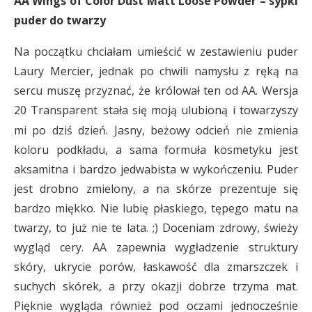
AA Wings of Color Dust Matt Loose Powder – sypki
puder do twarzy
Na początku chciałam umieścić w zestawieniu puder
Laury Mercier, jednak po chwili namysłu z ręką na
sercu muszę przyznać, że królował ten od AA. Wersja
20 Transparent
stała się moją ulubioną i towarzyszy
mi po dziś dzień. Jasny, beżowy odcień nie zmienia
koloru podkładu, a sama formuła kosmetyku jest
aksamitna i bardzo jedwabista w wykończeniu. Puder
jest drobno zmielony, a na skórze prezentuje się
bardzo miękko. Nie lubię płaskiego, tępego matu na
twarzy, to już nie te lata. ;) Doceniam zdrowy, świeży
wygląd cery. AA zapewnia wygładzenie struktury
skóry, ukrycie porów, łaskawość dla zmarszczek i
suchych skórek, a przy okazji dobrze trzyma mat.
Pięknie wygląda również pod oczami jednocześnie