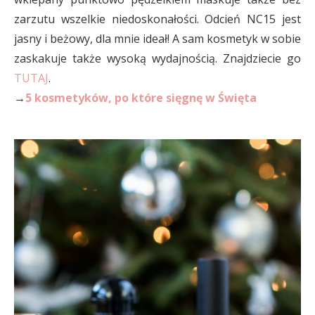
zarzutu wszelkie niedoskonałości. Odcień NC15 jest
jasny i beżowy, dla mnie ideał! A sam kosmetyk w sobie
zaskakuje także wysoką wydajnością. Znajdziecie go
TUTAJ
.
→
5 kosmetyków, po które sięgnę w Święta