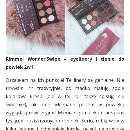
Rimmel Wonder’Swipe – eyelinery i cienie do
powiek 2w1
Oszalałam na ich punkcie! Te linery są genialne. Nie
używam ich tradycyjnie, bo rzadko maluję sobie
kolorowe kreski (ale w tej roli także spisują się
świetnie!), ale one wklepane palcem w powiekę
wyglądają rewelacyjnie! Mienią się z daleka i raczą nas
tysiącem roziskrzonych drobinek. Serio, robią wow w
kilka sekund i odmieniają każdy, nawet najprostszy