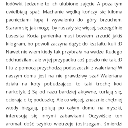
lodówki. Jedzenie to ich ulubione zajęcie. A poza tym
uwielbiają spać. Machanie wędką kończy się kiloma
pacnięciami łapą i wywaleniu do góry brzuchem.
Staram się jak mogę, by ruszały się więcej, szczególnie
Lusesita. Kocia panienka musi bowiem zrzucić jakiś
kilogram, bo powoli zaczyna dążyć do kształtu kuli. :D
Nawet nie wiem kiedy tak przybrała na wadze. Rudego
odchudziłam, ale w jej przypadku coś poszło nie tak. :D
I tu z pomocą przychodzą poduszeczki z walerianą! W
naszym domu jest na nie prawdziwy szał! Waleriana
działa na koty pobudzająco, to taki trochę koci
narkotyk. ;) Są od razu bardziej aktywne, turlają się,
ocierają o tę poduszkę. Ale co więcej, znacznie chętniej
wtedy biegają, polują po całym domu na myszki,
interesują się innymi zabawkami. Oczywiście ten
aromat dość szybko wietrzeje (ostrzegam, śmierdzi