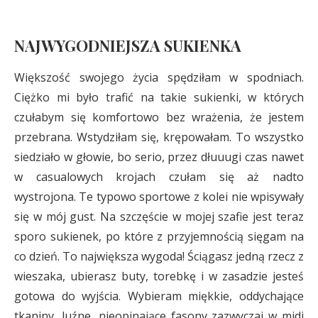
NAJWYGODNIEJSZA SUKIENKA
Większość swojego życia spędziłam w spodniach.
Ciężko mi było trafić na takie sukienki, w których
czułabym się komfortowo bez wrażenia, że jestem
przebrana. Wstydziłam się, krępowałam. To wszystko
siedziało w głowie, bo serio, przez dłuuugi czas nawet
w casualowych krojach czułam się aż nadto
wystrojona. Te typowo sportowe z kolei nie wpisywały
się w mój gust. Na szczęście w mojej szafie jest teraz
sporo sukienek, po które z przyjemnością sięgam na
co dzień. To największa wygoda! Ściągasz jedną rzecz z
wieszaka, ubierasz buty, torebkę i w zasadzie jesteś
gotowa do wyjścia. Wybieram miękkie, oddychające
tkaniny, luźne, nieopinające fasony zazwyczaj w midi