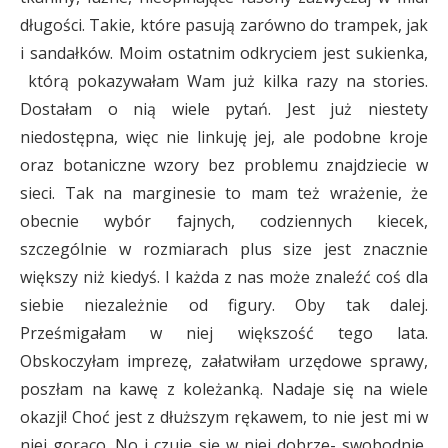
długości. Takie, które pasują zarówno do trampek, jak
i sandałków. Moim ostatnim odkryciem jest sukienka,
którą pokazywałam Wam już kilka razy na stories.
Dostałam o nią wiele pytań. Jest już niestety
niedostępna, więc nie linkuję jej, ale podobne kroje
oraz botaniczne wzory bez problemu znajdziecie w
sieci. Tak na marginesie to mam też wrażenie, że
obecnie wybór fajnych, codziennych kiecek,
szczególnie w rozmiarach plus size jest znacznie
większy niż kiedyś. I każda z nas może znaleźć coś dla
siebie niezależnie od figury. Oby tak dalej.
Prześmigałam w niej większość tego lata.
Obskoczyłam imprezę, załatwiłam urzędowe sprawy,
poszłam na kawę z koleżanką. Nadaje się na wiele
okazji! Choć jest z dłuższym rękawem, to nie jest mi w
niej gorąco. No i czuję się w niej dobrze- swobodnie,