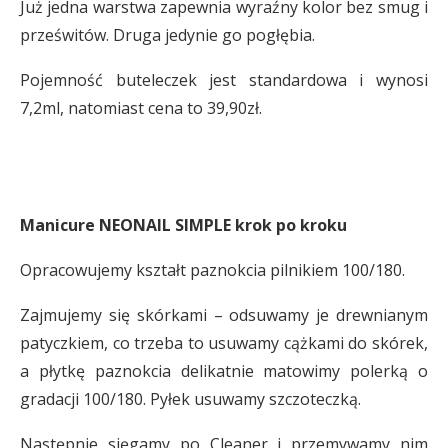
Już jedna warstwa zapewnia wyraźny kolor bez smug i
prześwitów. Druga jedynie go pogłębia.
Pojemność buteleczek jest standardowa i wynosi
7,2ml, natomiast cena to 39,90zł.
Manicure NEONAIL SIMPLE krok po kroku
Opracowujemy kształt paznokcia pilnikiem 100/180.
Zajmujemy się skórkami – odsuwamy je drewnianym
patyczkiem, co trzeba to usuwamy cążkami do skórek,
a płytkę paznokcia delikatnie matowimy polerką o
gradacji 100/180. Pyłek usuwamy szczoteczką.
Następnie sięgamy po Cleaner i przemywamy nim