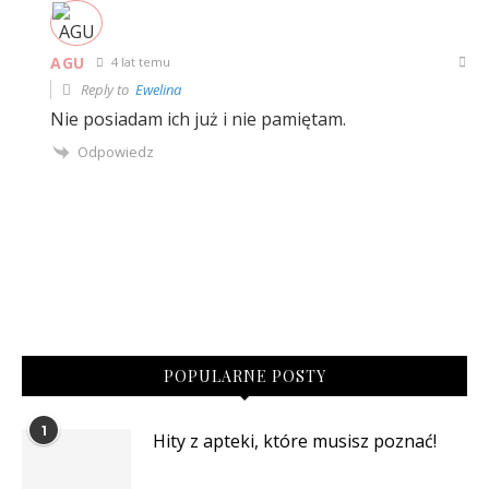
AGU
4 lat temu
Reply to
Ewelina
Nie posiadam ich już i nie pamiętam.
Odpowiedz
POPULARNE POSTY
1
Hity z apteki, które musisz poznać!