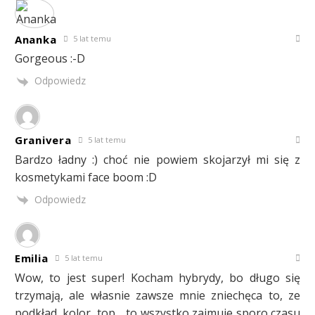
Ananka
5 lat temu
Gorgeous :-D
Odpowiedz
Granivera
5 lat temu
Bardzo ładny :) choć nie powiem skojarzył mi się z
kosmetykami face boom :D
Odpowiedz
Emilia
5 lat temu
Wow, to jest super! Kocham hybrydy, bo długo się
trzymają, ale własnie zawsze mnie zniechęca to, ze
podkład, kolor, top… to wszystko zajmuje sporo czasu