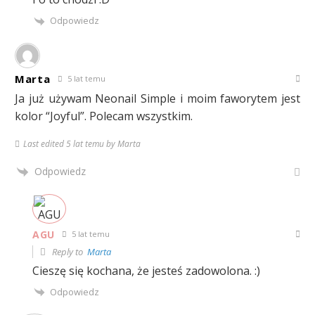
Odpowiedz
Marta
5 lat temu
Ja już używam Neonail Simple i moim faworytem jest
kolor “Joyful”. Polecam wszystkim.
Last edited 5 lat temu by Marta
Odpowiedz
AGU
5 lat temu
Reply to
Marta
Cieszę się kochana, że jesteś zadowolona. :)
Odpowiedz