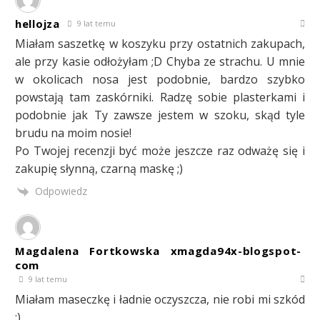
hellojza
9 lat temu
Miałam saszetkę w koszyku przy ostatnich zakupach,
ale przy kasie odłożyłam ;D Chyba ze strachu. U mnie
w okolicach nosa jest podobnie, bardzo szybko
powstają tam zaskórniki. Radzę sobie plasterkami i
podobnie jak Ty zawsze jestem w szoku, skąd tyle
brudu na moim nosie!
Po Twojej recenzji być może jeszcze raz odważę się i
zakupię słynną, czarną maskę ;)
Odpowiedz
Magdalena Fortkowska xmagda94x-blogspot-
com
9 lat temu
Miałam maseczkę i ładnie oczyszcza, nie robi mi szkód
:)