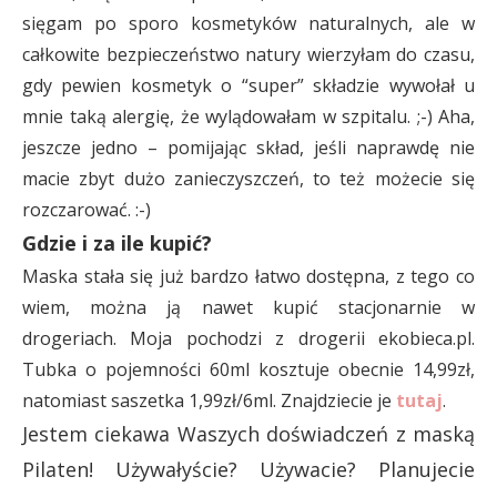
sięgam po sporo kosmetyków naturalnych, ale w
całkowite bezpieczeństwo natury wierzyłam do czasu,
gdy pewien kosmetyk o “super” składzie wywołał u
mnie taką alergię, że wylądowałam w szpitalu. ;-) Aha,
jeszcze jedno – pomijając skład, jeśli naprawdę nie
macie zbyt dużo zanieczyszczeń, to też możecie się
rozczarować. :-)
Gdzie i za ile kupić?
Maska stała się już bardzo łatwo dostępna, z tego co
wiem, można ją nawet kupić stacjonarnie w
drogeriach. Moja pochodzi z drogerii ekobieca.pl.
Tubka o pojemności 60ml kosztuje obecnie 14,99zł,
natomiast saszetka 1,99zł/6ml. Znajdziecie je
tutaj
.
Jestem ciekawa Waszych doświadczeń z maską
Pilaten! Używałyście? Używacie? Planujecie