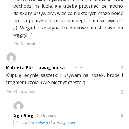
odchodzi na luzie, ale trzeba przyznać, że mocno
do skóry przywiera, wiec co niektórych może boleć
np. na policzkach, przynajmniej tak mi się wydaje.
;-) Węgiel i żelatyna to domowe must have na
wągry! :-)
Odpowiedz
Kobieta Ekstrawagancka
9 lat temu
Kupuję jedynie saszetki i używam na nosek, brodę i
fragment czoła :) Ale niezbyt często :)
Odpowiedz
Agu Blog
9 lat temu
Reply to
Kobieta Ekstrawagancka