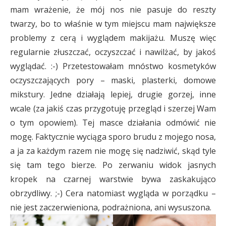
mam wrażenie, że mój nos nie pasuje do reszty
twarzy, bo to właśnie w tym miejscu mam największe
problemy z cerą i wyglądem makijażu. Muszę więc
regularnie złuszczać, oczyszczać i nawilżać, by jakoś
wyglądać. :-) Przetestowałam mnóstwo kosmetyków
oczyszczających pory – maski, plasterki, domowe
mikstury. Jedne działają lepiej, drugie gorzej, inne
wcale (za jakiś czas przygotuję przegląd i szerzej Wam
o tym opowiem). Tej masce działania odmówić nie
mogę. Faktycznie wyciąga sporo brudu z mojego nosa,
a ja za każdym razem nie mogę się nadziwić, skąd tyle
się tam tego bierze. Po zerwaniu widok jasnych
kropek na czarnej warstwie bywa zaskakująco
obrzydliwy. ;-) Cera natomiast wygląda w porządku –
nie jest zaczerwieniona, podrażniona, ani wysuszona.