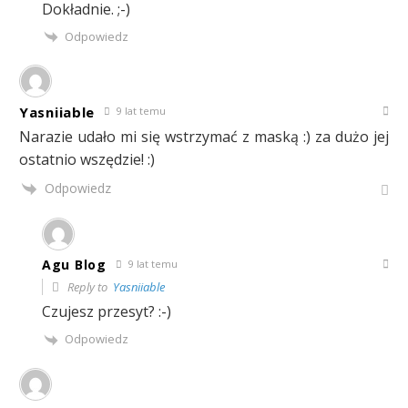
Dokładnie. ;-)
Odpowiedz
Yasniiable
9 lat temu
Narazie udało mi się wstrzymać z maską :) za dużo jej
ostatnio wszędzie! :)
Odpowiedz
Agu Blog
9 lat temu
Reply to
Yasniiable
Czujesz przesyt? :-)
Odpowiedz