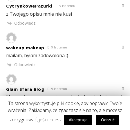
CytrynkowePazurki
9 lat temu
z Twojego opisu mnie nie kusi
Odpowiedz
wakeup makeup
9 lat temu
maiłam, byłam zadowolona :)
Odpowiedz
Glam Sfera Blog
9 lat temu
Mam mieszane uczucia co do tych całych kupnych
Ta strona wykorzystuje pliki cookie, aby poprawić Twoje
masek z węglem i momentów ich dosłownego
wrażenia. Zakładamy, że zgadzasz się na to, ale możesz
"zrywania" z twarzy. Czasami ciężko się nie popłakać,
wydaje mi się, że skóra wtedy mocno cierpi i że jest to
zrezygnować, jeśli chcesz.
Akceptuje
Odrzuć
dość brutalne :c ewentualnie nałożyłabym ją na nos