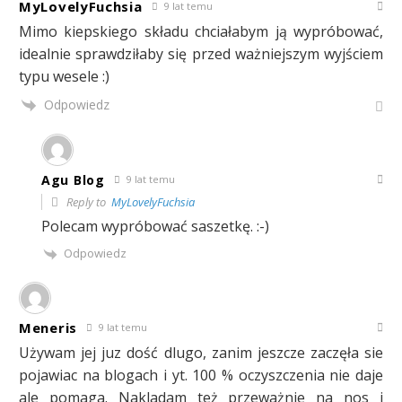
MyLovelyFuchsia
9 lat temu
Mimo kiepskiego składu chciałabym ją wypróbować,
idealnie sprawdziłaby się przed ważniejszym wyjściem
typu wesele :)
Odpowiedz
Agu Blog
9 lat temu
Reply to
MyLovelyFuchsia
Polecam wypróbować saszetkę. :-)
Odpowiedz
Meneris
9 lat temu
Używam jej juz dość dlugo, zanim jeszcze zaczęła sie
pojawiac na blogach i yt. 100 % oczyszczenia nie daje
ale pomaga. Nakladam też przeważnie na nos i