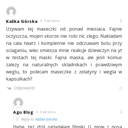
Kaśka Górska
9 lat temu
Uzywam tej maseczki od ponad miesiaca. Fajnie
oczyszcza, mojen skorze nie robi nic zlego. Nakladam
na cala twarz i kompletnie nie odczuwam bolu przy
sciaganiu, wiec smiesza mnie reakcje dziewczyn na yt
w testach tej maski. Fajna maska, ale jesli komus
zalezy na naturalnych skladnikach i prawdziwym
weglu, to polecam maseczke z zelatyny i wegla w
kapsulkach?
Odpowiedz
Agu Blog
9 lat temu
Reply to
Kaśka Górska
Hehe, też dziś oglądałam filmiki. U mnie z nosa