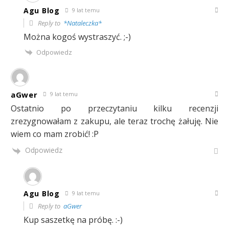
Agu Blog
9 lat temu
Reply to
*Nataleczka*
Można kogoś wystraszyć. ;-)
Odpowiedz
aGwer
9 lat temu
Ostatnio po przeczytaniu kilku recenzji
zrezygnowałam z zakupu, ale teraz trochę żałuję. Nie
wiem co mam zrobić! :P
Odpowiedz
Agu Blog
9 lat temu
Reply to
aGwer
Kup saszetkę na próbę. :-)