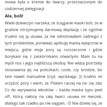
mowa była o kremie do twarzy, przeznaczonym do
codziennej pielęgnacji.
Ała, boli!
Wiele dziewczyn narzeka, że ściąganie maski boli, że w
gratisie otrzymujemy darmową depilację i że ogólnie
trudno się ją usuwa. Ja nie odnotowałam żadnego z
tych problemów, ponieważ aplikuję maskę wyłącznie w
miejscu, gdzie moje pory są rozszerzone i gdzie
borykam się z zaskórnikami otwartymi. Mam tu na
myśli nos i jego najbliższą okolicę. Nie widzę potrzeby
stosowania jej na policzkach, czole, czy brodzie, bo
tam nawet manualnie (czyt. wyciskając ;)) trudno mi
oczyścić pory i wiem, że Pilaten raczej na nic się zda.
Co do wyrywania włosków – każda maska typu peel
off, którą nałożę na całą twarz usuwa mi meszek,
dlatego tak rzadko po nie sięgam. :-D Nie dziwię się, że