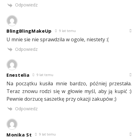
Odpowiedz
BlingBlingMakeUp
9 lat temu
U mnie sie nie sprawdzila w ogole, niestety :(
Odpowiedz
Enestelia
9 lat temu
Na początku kusiła mnie bardzo, później przestała.
Teraz znowu rodzi się w głowie myśl, aby ją kupić :)
Pewnie dorzucę saszetkę przy okazji zakupów ;)
Odpowiedz
Monika St
9 lat temu