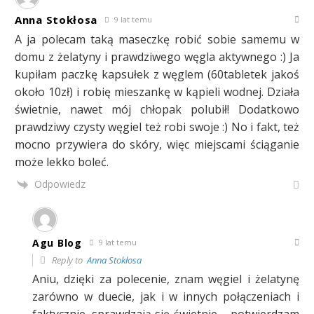
Anna Stokłosa
9 lat temu
A ja polecam taką maseczkę robić sobie samemu w
domu z żelatyny i prawdziwego węgla aktywnego :) Ja
kupiłam paczkę kapsułek z węglem (60tabletek jakoś
około 10zł) i robię mieszankę w kąpieli wodnej. Działa
świetnie, nawet mój chłopak polubił! Dodatkowo
prawdziwy czysty węgiel też robi swoje :) No i fakt, też
mocno przywiera do skóry, więc miejscami ściąganie
może lekko boleć.
Odpowiedz
Agu Blog
9 lat temu
Reply to
Anna Stokłosa
Aniu, dzięki za polecenie, znam węgiel i żelatynę
zarówno w duecie, jak i w innych połączeniach i
faktycznie, sprawdzają się świetnie – potwierdzam