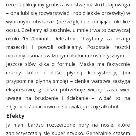
cerę i aplikujemy grubszą warstwę maski (tutaj uwaga
– ona lubi się rozwarstwiać i robić lekkie prześwity) w
wybranym obszarze (bezwzględnie omijając okolice
oczu!). Czekamy aż zaschnie, u mnie trwa to zazwyczaj
około 15-20minut. Delikatnie chwytamy za brzegi
maseczki i powoli odklejamy. Pozostałe resztki
możemy usunąć zwilżonym płatkiem kosmetycznym.
Jeszcze słów kilka o formule. Maska ma faktycznie
czarny kolor i dość płynną konsystencję (mi
przypomina płynną smołę) – cienka warstwa zastyga
ekspresowo, grubsza potrzebuje więcej czasu więc
uwaga na brudzenie i ściekanie – widać to na
zdjęciach. Zapachowo nie powala, ja czuję alkohol.
Efekty
Ja mam bardzo rozszerzone pory na nosie, które
zanieczyszczają się super szybko. Generalnie czasem