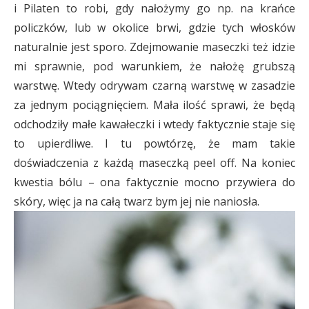
i Pilaten to robi, gdy nałożymy go np. na krańce
policzków, lub w okolice brwi, gdzie tych włosków
naturalnie jest sporo. Zdejmowanie maseczki też idzie
mi sprawnie, pod warunkiem, że nałożę grubszą
warstwę. Wtedy odrywam czarną warstwę w zasadzie
za jednym pociągnięciem. Mała ilość sprawi, że będą
odchodziły małe kawałeczki i wtedy faktycznie staje się
to upierdliwe. I tu powtórzę, że mam takie
doświadczenia z każdą maseczką peel off. Na koniec
kwestia bólu – ona faktycznie mocno przywiera do
skóry, więc ja na całą twarz bym jej nie naniosła.