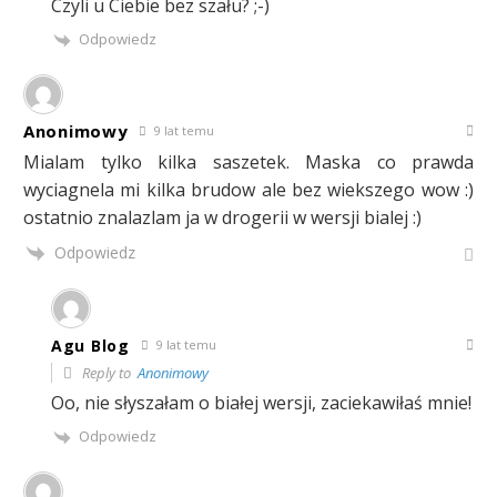
Czyli u Ciebie bez szału? ;-)
Odpowiedz
Anonimowy
9 lat temu
Mialam tylko kilka saszetek. Maska co prawda
wyciagnela mi kilka brudow ale bez wiekszego wow :)
ostatnio znalazlam ja w drogerii w wersji bialej :)
Odpowiedz
Agu Blog
9 lat temu
Reply to
Anonimowy
Oo, nie słyszałam o białej wersji, zaciekawiłaś mnie!
Odpowiedz