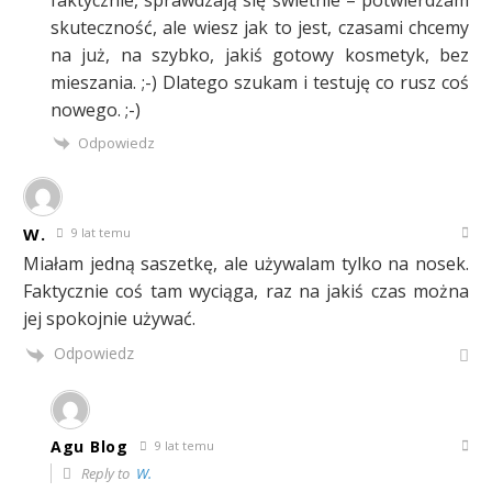
skuteczność, ale wiesz jak to jest, czasami chcemy
na już, na szybko, jakiś gotowy kosmetyk, bez
mieszania. ;-) Dlatego szukam i testuję co rusz coś
nowego. ;-)
Odpowiedz
W.
9 lat temu
Miałam jedną saszetkę, ale używalam tylko na nosek.
Faktycznie coś tam wyciąga, raz na jakiś czas można
jej spokojnie używać.
Odpowiedz
Agu Blog
9 lat temu
Reply to
W.