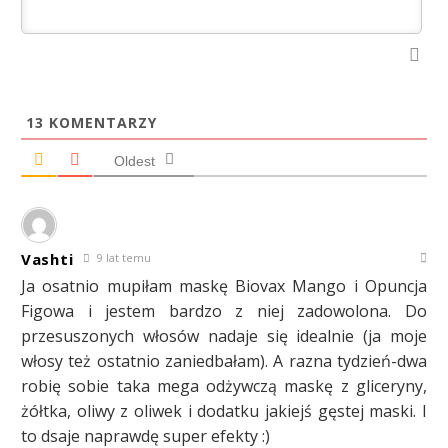
13
KOMENTARZY
Oldest
Vashti
9 lat temu
Ja osatnio mupiłam maskę Biovax Mango i Opuncja
Figowa i jestem bardzo z niej zadowolona. Do
przesuszonych włosów nadaje się idealnie (ja moje
włosy też ostatnio zaniedbałam). A razna tydzień-dwa
robię sobie taka mega odżywczą maskę z gliceryny,
żółtka, oliwy z oliwek i dodatku jakiejś gęstej maski. I
to dsaje naprawdę super efekty :)