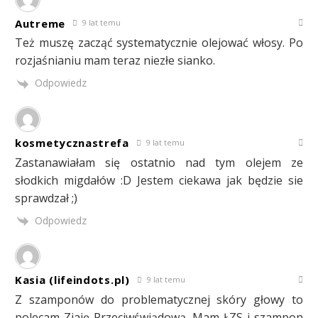
Autreme
9 lat temu
Też muszę zacząć systematycznie olejować włosy. Po
rozjaśnianiu mam teraz niezłe sianko.
Odpowiedz
kosmetycznastrefa
9 lat temu
Zastanawiałam się ostatnio nad tym olejem ze
słodkich migdałów :D Jestem ciekawa jak będzie sie
sprawdzał ;)
Odpowiedz
Kasia (lifeindots.pl)
9 lat temu
Z szamponów do problematycznej skóry głowy to
polecam Ziaję Przeciwświądową. Mam ŁZS i szampon