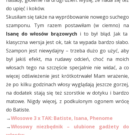
do upięć i koków.
Skusiłam się także na wypróbowanie nowego suchego
szamponu. Tym razem postawiłam (w ciemno) na
Isanę do włosów brązowych
i to był błąd. Jak ta
klasyczna wersja jest ok, tak ta wypada bardzo słabo.
Szampon jest niewydajny – trzeba dużo go użyć, aby
był jakiś efekt, ma rudawy odcień, choć na moich
włosach tego na szczęście specjalnie nie widać, a co
więcej odświeżenie jest krótkotrwałe! Mam wrażenie,
że po kilku godzinach włosy wyglądają jeszcze gorzej,
na dodatek stają się też szorstkie w dotyku i bardzo
matowe. Nigdy więcej, z podkulonym ogonem wrócę
do Batiste.
→
Włosowe 3 x TAK: Batiste, Isana, Phenome
→
Włosowy niezbędnik – ulubione gadżety do
włosów