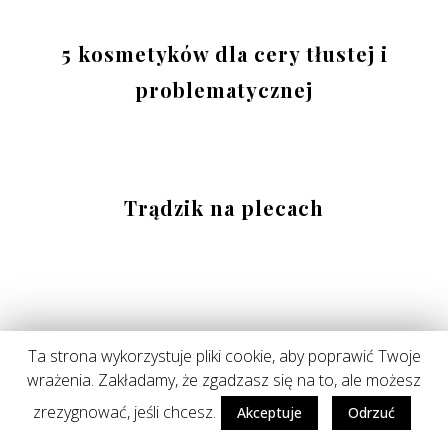
5 kosmetyków dla cery tłustej i
problematycznej
Trądzik na plecach
Ta strona wykorzystuje pliki cookie, aby poprawić Twoje
7 kosmetyków, za które nie lubię
wrażenia. Zakładamy, że zgadzasz się na to, ale możesz
przepłacać
zrezygnować, jeśli chcesz.
Akceptuje
Odrzuć