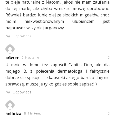
te oleje naturalne z Nacomi. Jakoś nie mam zaufania
do tej marki, ale chyba wreszcie muszę spróbować.
Również bardzo lubię olej ze słodkich migdałów, choć
moim niekwestionowanym ulubieńcem jest
najprawdziwszy olej arganowy.
Odpowiedz
aGwer
9 lat temu
U mnie w domu też zagościł Capitis Duo, ale dla
mojego B. z polecenia dermatologa i faktycznie
dobrze się spisuje. Te kapsułki artego bardzo chętnie
sprawdzę, muszę je tylko gdzieś sobie zapisać :)
Odpowiedz
hellojza
9 lat temu