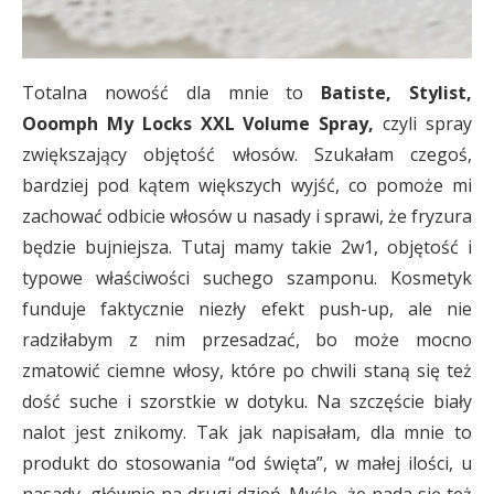
Totalna nowość dla mnie to
Batiste, Stylist,
Ooomph My Locks XXL Volume Spray,
czyli spray
zwiększający objętość włosów. Szukałam czegoś,
bardziej pod kątem większych wyjść, co pomoże mi
zachować odbicie włosów u nasady i sprawi, że fryzura
będzie bujniejsza. Tutaj mamy takie 2w1, objętość i
typowe właściwości suchego szamponu. Kosmetyk
funduje faktycznie niezły efekt push-up, ale nie
radziłabym z nim przesadzać, bo może mocno
zmatowić ciemne włosy, które po chwili staną się też
dość suche i szorstkie w dotyku. Na szczęście biały
nalot jest znikomy. Tak jak napisałam, dla mnie to
produkt do stosowania “od święta”, w małej ilości, u
nasady, głównie na drugi dzień. Myślę, że nada się też