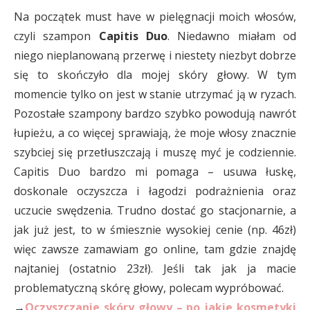
Na początek must have w pielęgnacji moich włosów,
czyli szampon
Capitis Duo
. Niedawno miałam od
niego nieplanowaną przerwę i niestety niezbyt dobrze
się to skończyło dla mojej skóry głowy. W tym
momencie tylko on jest w stanie utrzymać ją w ryzach.
Pozostałe szampony bardzo szybko powodują nawrót
łupieżu, a co więcej sprawiają, że moje włosy znacznie
szybciej się przetłuszczają i muszę myć je codziennie.
Capitis Duo bardzo mi pomaga – usuwa łuskę,
doskonale oczyszcza i łagodzi podrażnienia oraz
uczucie swędzenia. Trudno dostać go stacjonarnie, a
jak już jest, to w śmiesznie wysokiej cenie (np. 46zł)
więc zawsze zamawiam go online, tam gdzie znajdę
najtaniej (ostatnio 23zł). Jeśli tak jak ja macie
problematyczną skórę głowy, polecam wypróbować.
→
Oczyszczanie skóry głowy – po jakie kosmetyki