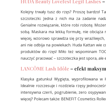
HUDA Beauty Lovefest Legit Lashes
– 
Kolejny trwały tusz do rzęs? Proszę bardzo! T
szczoteczki. Jedna z nich ma za zadanie nad
Genialne rozwiązanie, które robi robotę. Możem
sobą. Maskara ma lekką formułę, nie obciąża r
więcej, wzorowo sprawdza się przy wrażliwych, 
ani nie odbija na powiekach. Huda Kattan wie co
produktów do rzęs! Miło też wspominam TOO 
nauczyć pracować – szczoteczka jest spora, ale 
LANCÔME Lash Idôle
– efekt maksym
Klasyka gatunku! Wygięta, wyprofilowana w ł
Idealnie rozczesuje i rozdziela rzęsy jednocześ
intensywna czerń, pogrubienie, zero osypywani
więcej? Polecam także: BENEFIT Cosmetics Rolle