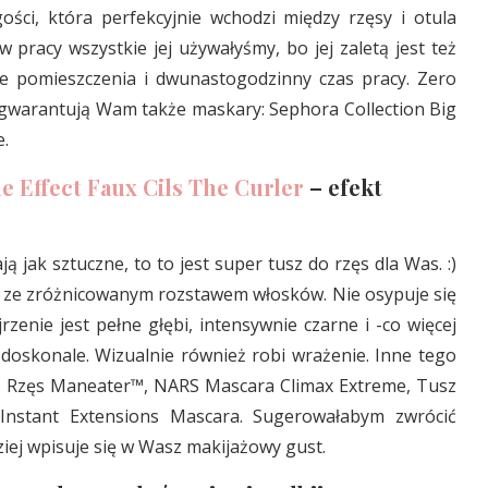
gości, która perfekcyjnie wchodzi między rzęsy i otula
 pracy wszystkie jej używałyśmy, bo jej zaletą jest też
ne pomieszczenia i dwunastogodzinny czas pracy. Zero
agwarantują Wam także maskary: Sephora Collection Big
e.
Effect Faux Cils The Curler
– efekt
ają jak sztuczne, to to jest super tusz do rzęs dla Was. :)
ę ze zróżnicowanym rozstawem włosków. Nie osypuje się
zenie jest pełne głębi, intensywnie czarne i -co więcej
ę doskonale. Wizualnie również robi wrażenie. Inne tego
Do Rzęs Maneater™, NARS Mascara Climax Extreme, Tusz
nstant Extensions Mascara. Sugerowałabym zwrócić
ziej wpisuje się w Wasz makijażowy gust.