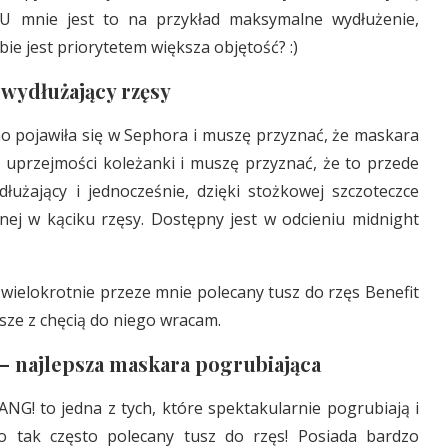
 U mnie jest to na przykład maksymalne wydłużenie,
bie jest priorytetem większa objętość? :)
 wydłużający rzęsy
 pojawiła się w Sephora i muszę przyznać, że maskara
i uprzejmości koleżanki i muszę przyznać, że to przede
łużający i jednocześnie, dzięki stożkowej szczoteczce
onej w kąciku rzęsy. Dostępny jest w odcieniu midnight
 wielokrotnie przeze mnie polecany tusz do rzęs Benefit
wsze z chęcią do niego wracam.
– najlepsza maskara pogrubiająca
NG! to jedna z tych, które spektakularnie pogrubiają i
 to tak często polecany tusz do rzęs! Posiada bardzo