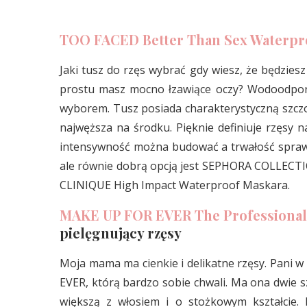
TOO FACED Better Than Sex Waterpr
Jaki tusz do rzęs wybrać gdy wiesz, że będzies
prostu masz mocno łzawiące oczy? Wodoodpor
wyborem. Tusz posiada charakterystyczną szczot
najwęższa na środku. Pięknie definiuje rzęsy na
intensywność można budować a trwałość sprawdz
ale równie dobrą opcją jest SEPHORA COLLECTIO
CLINIQUE High Impact Waterproof Maskara.
MAKE UP FOR EVER The Professional
pielęgnujący rzęsy
Moja mama ma cienkie i delikatne rzęsy. Pani w
EVER, którą bardzo sobie chwali. Ma ona dwie sz
większą z włosiem i o stożkowym kształcie. 