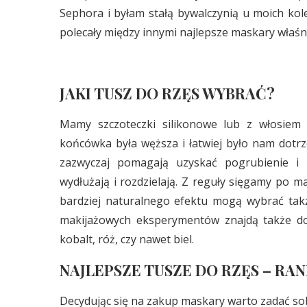
Sephora i byłam stałą bywalczynią u moich kole
polecały między innymi najlepsze maskary właśni
JAKI TUSZ DO RZĘS WYBRAĆ?
Mamy szczoteczki silikonowe lub z włosiem 
końcówka była węższa i łatwiej było nam dotrz
zazwyczaj pomagają uzyskać pogrubienie i n
wydłużają i rozdzielają. Z reguły sięgamy po m
bardziej naturalnego efektu mogą wybrać takż
makijażowych eksperymentów znajdą także dob
kobalt, róż, czy nawet biel.
NAJLEPSZE TUSZE DO RZĘS – RA
Decydując się na zakup maskary warto zadać sob