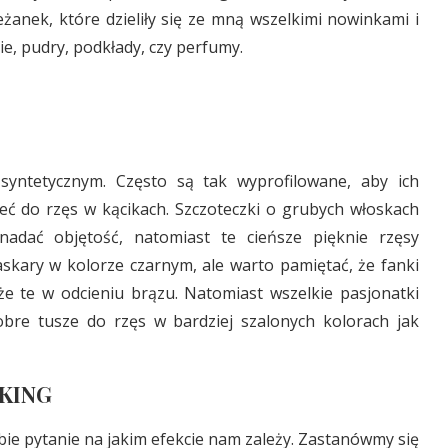
żanek, które dzieliły się ze mną wszelkimi nowinkami i
e, pudry, podkłady, czy perfumy.
syntetycznym. Często są tak wyprofilowane, aby ich
eć do rzęs w kącikach. Szczoteczki o grubych włoskach
adać objętość, natomiast te cieńsze pięknie rzęsy
askary w kolorze czarnym, ale warto pamiętać, że fanki
e te w odcieniu brązu. Natomiast wszelkie pasjonatki
re tusze do rzęs w bardziej szalonych kolorach jak
NKING
ie pytanie na jakim efekcie nam zależy. Zastanówmy się