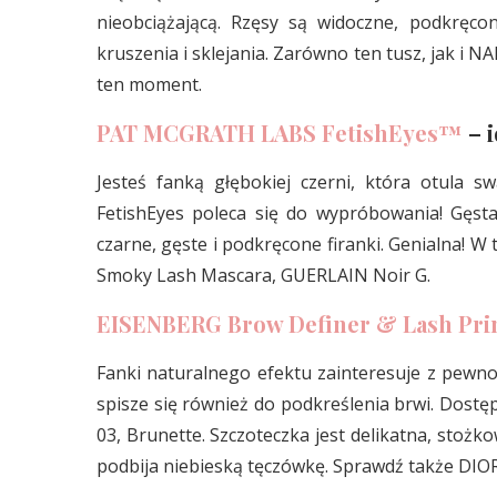
nieobciążającą. Rzęsy są widoczne, podkręco
kruszenia i sklejania. Zarówno ten tusz, jak i 
ten moment.
PAT MCGRATH LABS FetishEyes™
– i
Jesteś fanką głębokiej czerni, która otula
FetishEyes poleca się do wypróbowania! Gęsta
czarne, gęste i podkręcone firanki. Genialna! 
Smoky Lash Mascara, GUERLAIN Noir G.
EISENBERG Brow Definer & Lash Pr
Fanki naturalnego efektu zainteresuje z pewno
spisze się również do podkreślenia brwi. Dostęp
03, Brunette. Szczoteczka jest delikatna, stożk
podbija niebieską tęczówkę. Sprawdź także DIO