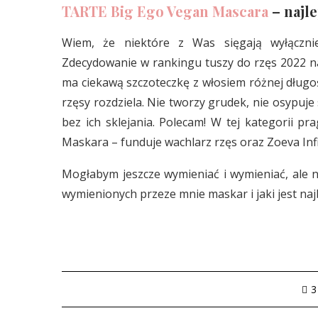
TARTE Big Ego Vegan Mascara
– najl
Wiem, że niektóre z Was sięgają wyłączn
Zdecydowanie w rankingu tuszy do rzęs 2022 
ma ciekawą szczoteczkę z włosiem różnej długoś
rzęsy rozdziela. Nie tworzy grudek, nie osypuje s
bez ich sklejania. Polecam! W tej kategorii 
Maskara – funduje wachlarz rzęs oraz Zoeva Infi
Mogłabym jeszcze wymieniać i wymieniać, ale n
wymienionych przeze mnie maskar i jaki jest najb
3