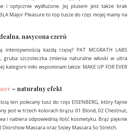
ne i optycznie wydłużone. Jej plusem jest także brak
NABLA Major Pleasure to top tusze do rzęs mojej mamy na
dealna, nasycona czerń
 swą intensywnością każdą rzęsę? PAT MCGRATH LABS
, gruba szczoteczka zmienia naturalne włoski w ultra
W tej kategorii miło wspominam także: MAKE UP FOR EVER
imer
– naturalny efekt
ścią ten polecany tusz do rzęs EISENBERG, który fajnie
ny jest w trzech kolorach brązu: 01 Blond, 02 Chestnut,
owa i nabiera odpowiednią ilość kosmetyku. Brąz pięknie
R Diorshow Mascara oraz Sisley Mascara So Stretch.