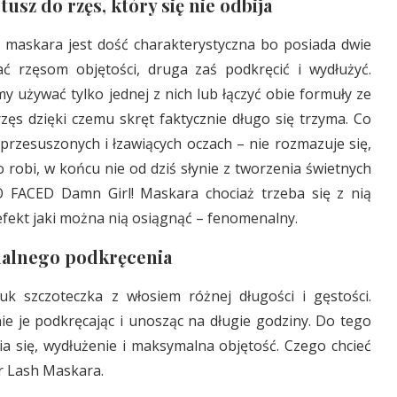
tusz do rzęs, który się nie odbija
a maskara jest dość charakterystyczna bo posiada dwie
ać rzęsom objętości, druga zaś podkręcić i wydłużyć.
y używać tylko jednej z nich lub łączyć obie formuły ze
zęs dzięki czemu skręt faktycznie długo się trzyma. Co
przesuszonych i łzawiących oczach – nie rozmazuje się,
 robi, w końcu nie od dziś słynie z tworzenia świetnych
FACED Damn Girl! Maskara chociaż trzeba się z nią
efekt jaki można nią osiągnąć – fenomenalny.
alnego podkręcenia
uk szczoteczka z włosiem różnej długości i gęstości.
nie je podkręcając i unosząc na długie godziny. Do tego
a się, wydłużenie i maksymalna objętość. Czego chcieć
r Lash Maskara.