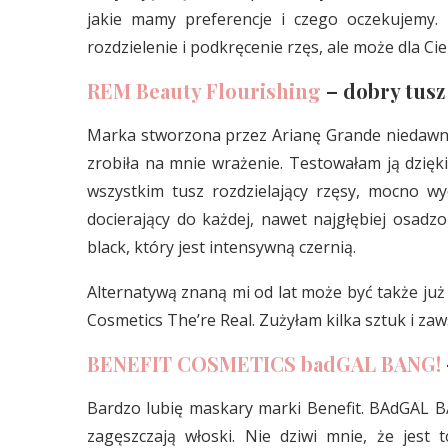
jakie mamy preferencje i czego oczekujemy.
rozdzielenie i podkręcenie rzęs, ale może dla Cie
REM Beauty Flourishing
– dobry tusz
Marka stworzona przez Arianę Grande niedawno
zrobiła na mnie wrażenie. Testowałam ją dzięk
wszystkim tusz rozdzielający rzęsy, mocno wyd
docierający do każdej, nawet najgłębiej osadz
black, który jest intensywną czernią.
Alternatywą znaną mi od lat może być także już
Cosmetics The’re Real. Zużyłam kilka sztuk i za
BENEFIT COSMETICS badGAL BANG!
Bardzo lubię maskary marki Benefit. BAdGAL BA
zagęszczają włoski. Nie dziwi mnie, że jest