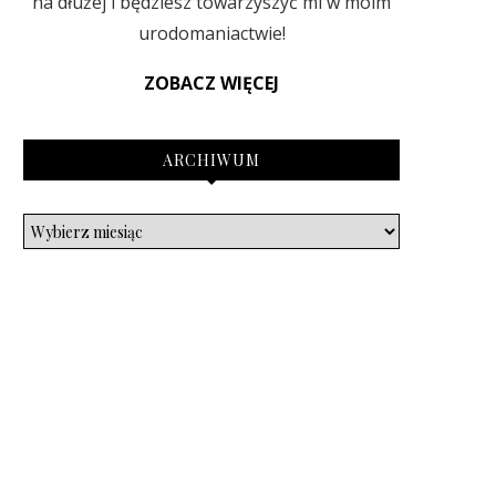
na dłużej i będziesz towarzyszyć mi w moim
urodomaniactwie!
ZOBACZ WIĘCEJ
ARCHIWUM