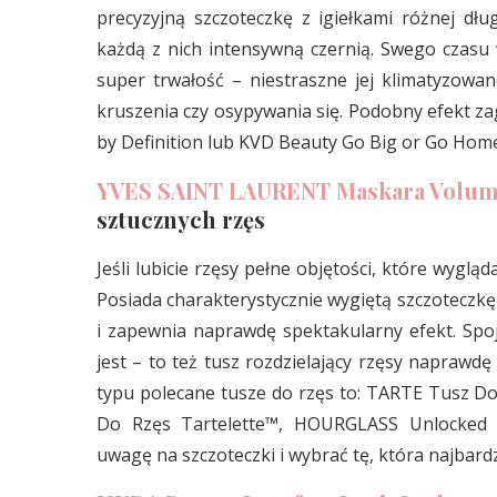
precyzyjną szczoteczkę z igiełkami różnej dłu
każdą z nich intensywną czernią. Swego czasu w
super trwałość – niestraszne jej klimatyzowa
kruszenia czy osypywania się. Podobny efekt z
by Definition lub KVD Beauty Go Big or Go Hom
YVES SAINT LAURENT Maskara Volume 
sztucznych rzęs
Jeśli lubicie rzęsy pełne objętości, które wygląd
Posiada charakterystycznie wygiętą szczoteczk
i zapewnia naprawdę spektakularny efekt. Spojr
jest – to też tusz rozdzielający rzęsy naprawd
typu polecane tusze do rzęs to: TARTE Tusz 
Do Rzęs Tartelette™, HOURGLASS Unlocked I
uwagę na szczoteczki i wybrać tę, która najbard