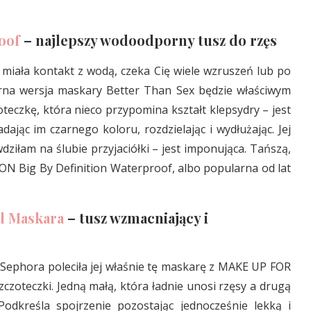
oof
– najlepszy wodoodporny tusz do rzęs
z miała kontakt z wodą, czeka Cię wiele wzruszeń lub po
na wersja maskary Better Than Sex będzie właściwym
eczkę, która nieco przypomina kształt klepsydry – jest
dając im czarnego koloru, rozdzielając i wydłużając. Jej
iłam na ślubie przyjaciółki – jest imponująca. Tańszą,
N Big By Definition Waterproof, albo popularna od lat
l Maskara
– tusz wzmacniający i
 Sephora poleciła jej właśnie tę maskarę z MAKE UP FOR
czoteczki. Jedną małą, która ładnie unosi rzęsy a drugą
Podkreśla spojrzenie pozostając jednocześnie lekką i