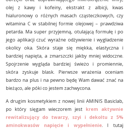
olej z kawy i kofeiny, ekstrakt z albicji, kwas
hialuronowy o różnych masach cząsteczkowych, czy
witamina C w stabilnej formie olejowej – prawdziwa
petarda. Ma super przyjemną, otulającą formułę i po
jego aplikacji czuć wyraźne odżywienie i wygładzenie
okolicy oka. Skóra staje się miękka, elastyczna i
bardziej napięta, a zmarszczki jakby mniej widoczne.
Spojrzenie wygląda bardziej świeżo i promiennie,
skóra zyskuje blask. Pierwsze wrażenia oceniam
bardzo na plus i na pewno będę Wam dawać znać na
bieżąco, ale póki co jestem zachwycona.
A drugim kosmetykiem z nowej linii AMINIS Basiclab,
po który sięgam wieczorem jest
krem aktywnie
rewitalizujący do twarzy, szyi i dekoltu z 5%
aminokwasów napięcie i wypełnienie
. I tutaj