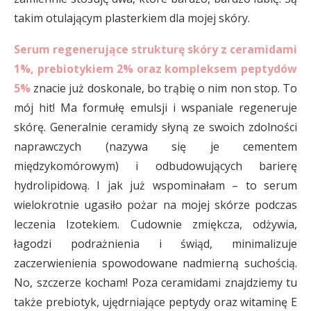
takim otulającym plasterkiem dla mojej skóry.
Serum regenerujące strukturę skóry z ceramidami
1%, prebiotykiem 2% oraz kompleksem peptydów
5%
znacie już doskonale, bo trąbię o nim non stop. To
mój hit! Ma formułę emulsji i wspaniale regeneruje
skórę. Generalnie ceramidy słyną ze swoich zdolności
naprawczych (nazywa się je cementem
międzykomórowym) i odbudowujących barierę
hydrolipidową. I jak już wspominałam – to serum
wielokrotnie ugasiło pożar na mojej skórze podczas
leczenia Izotekiem. Cudownie zmiękcza, odżywia,
łagodzi podrażnienia i świąd, minimalizuje
zaczerwienienia spowodowane nadmierną suchością.
No, szczerze kocham! Poza ceramidami znajdziemy tu
także prebiotyk, ujędrniające peptydy oraz witaminę E