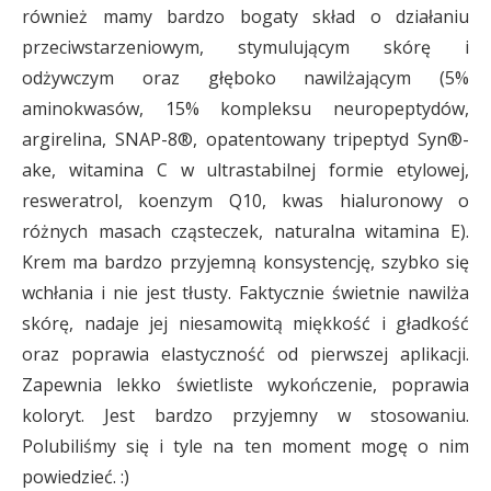
również mamy bardzo bogaty skład o działaniu
przeciwstarzeniowym, stymulującym skórę i
odżywczym oraz głęboko nawilżającym (5%
aminokwasów, 15% kompleksu neuropeptydów,
argirelina, SNAP-8®, opatentowany tripeptyd Syn®-
ake, witamina C w ultrastabilnej formie etylowej,
resweratrol, koenzym Q10, kwas hialuronowy o
różnych masach cząsteczek, naturalna witamina E).
Krem ma bardzo przyjemną konsystencję, szybko się
wchłania i nie jest tłusty. Faktycznie świetnie nawilża
skórę, nadaje jej niesamowitą miękkość i gładkość
oraz poprawia elastyczność od pierwszej aplikacji.
Zapewnia lekko świetliste wykończenie, poprawia
koloryt. Jest bardzo przyjemny w stosowaniu.
Polubiliśmy się i tyle na ten moment mogę o nim
powiedzieć. :)