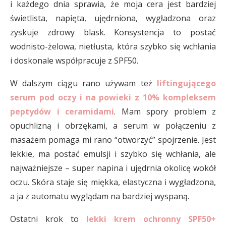
i każdego dnia sprawia, że moja cera jest bardziej
świetlista, napięta, ujędrniona, wygładzona oraz
zyskuje zdrowy blask. Konsystencja to postać
wodnisto-żelowa, nietłusta, która szybko się wchłania
i doskonale współpracuje z SPF50.
W dalszym ciągu rano używam też
liftingującego
serum pod oczy i na powieki z 10% kompleksem
peptydów i ceramidami
. Mam spory problem z
opuchlizną i obrzękami, a serum w połączeniu z
masażem pomaga mi rano “otworzyć” spojrzenie. Jest
lekkie, ma postać emulsji i szybko się wchłania, ale
najważniejsze – super napina i ujędrnia okolicę wokół
oczu. Skóra staje się miękka, elastyczna i wygładzona,
a ja z automatu wyglądam na bardziej wyspaną.
Ostatni krok to
lekki krem ochronny SPF50+