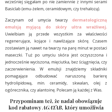
wcześniej sięgałam po nie zamiennie z innymi serami
Basiclab (emu-żelem, ceramidowym, czy trehalozą).
Zaczynam od umycia twarzy
dermatologiczną
emulsją myjącą do skóry ultra wrażliwej.
Uwielbiam ją przede wszystkim za właściwości
regenerujące, kojące i nawilżające skórę. Czasem
zostawiam ją nawet na twarzy na parę minut w postaci
maseczki. Tuż po umyciu skóra jest oczyszczona i
jednocześnie wyciszona, mięciutka, bez ściągnięcia, czy
zaczerwienienia. W emulsji znajdziemy składniki
pomagające odbudować naruszoną barierę
hydrolipidową, min. ceramidy, skwalan, olej z
ogórecznika, czy alantoinę. Polecam ją każdej z Was.
Przypominam też, że nadal obowiązuje
kod rabatowy
AGATAB,
który umożliwia