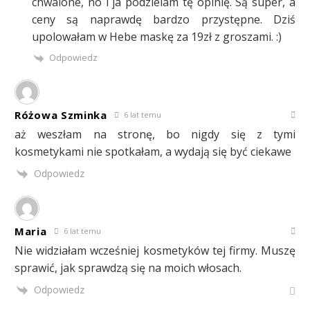
chwalone, no i ja podzielam tę opinię. Są super, a
ceny są naprawdę bardzo przystępne. Dziś
upolowałam w Hebe maskę za 19zł z groszami. :)
Odpowiedz
Różowa Szminka
6 lat temu
aż weszłam na stronę, bo nigdy się z tymi
kosmetykami nie spotkałam, a wydają się być ciekawe
Odpowiedz
Maria
6 lat temu
Nie widziałam wcześniej kosmetyków tej firmy. Muszę
sprawić, jak sprawdzą się na moich włosach.
Odpowiedz