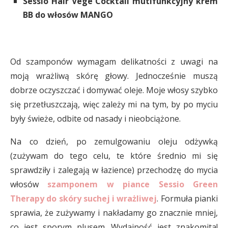
Sessio Hair Vege Cocktail mutifunkcyjny krem
BB do włosów MANGO
Od szamponów wymagam delikatności z uwagi na
moją wrażliwą skórę głowy. Jednocześnie muszą
dobrze oczyszczać i domywać oleje. Moje włosy szybko
się przetłuszczają, więc zależy mi na tym, by po myciu
były świeże, odbite od nasady i nieobciążone.
Na co dzień, po zemulgowaniu oleju odżywką
(zużywam do tego celu, te które średnio mi się
sprawdziły i zalegają w łazience) przechodzę do mycia
włosów
szamponem w piance Sessio Green
Therapy do skóry suchej i wrażliwej
. Formuła pianki
sprawia, że zużywamy i nakładamy go znacznie mniej,
co jest sporym plusem. Wydajność jest znakomita!