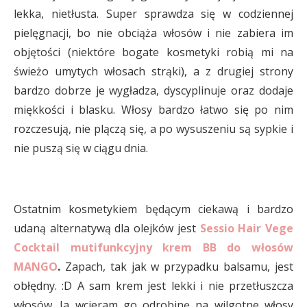
lekka, nietłusta. Super sprawdza się w codziennej
pielęgnacji, bo nie obciąża włosów i nie zabiera im
objętości (niektóre bogate kosmetyki robią mi na
świeżo umytych włosach strąki), a z drugiej strony
bardzo dobrze je wygładza, dyscyplinuje oraz dodaje
miękkości i blasku. Włosy bardzo łatwo się po nim
rozczesują, nie plączą się, a po wysuszeniu są sypkie i
nie puszą się w ciągu dnia.
Ostatnim kosmetykiem będącym ciekawą i bardzo
udaną alternatywą dla olejków jest
Sessio Hair Vege
Cocktail mutifunkcyjny krem BB do włosów
MANGO
.
Zapach, tak jak w przypadku balsamu, jest
obłędny. :D A sam krem jest lekki i nie przetłuszcza
włosów. Ja wcieram go odrobinę na wilgotne włosy