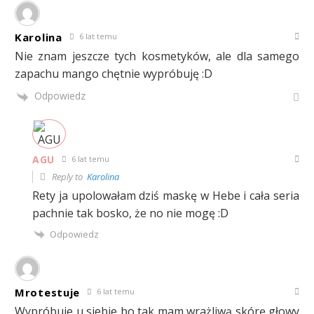
Karolina
6 lat temu
Nie znam jeszcze tych kosmetyków, ale dla samego
zapachu mango chętnie wypróbuję :D
Odpowiedz
AGU
6 lat temu
Reply to
Karolina
Rety ja upolowałam dziś maskę w Hebe i cała seria
pachnie tak bosko, że no nie mogę :D
Odpowiedz
Mrotestuje
6 lat temu
Wypróbuje u siebie bo tak mam wrażliwą skórę głowy