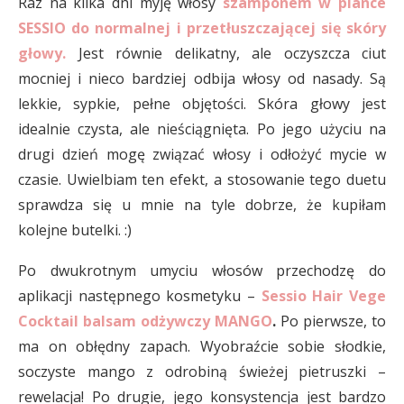
Raz na kilka dni myję włosy
szamponem w piance
SESSIO do normalnej i przetłuszczającej się skóry
głowy.
Jest równie delikatny, ale oczyszcza ciut
mocniej i nieco bardziej odbija włosy od nasady. Są
lekkie, sypkie, pełne objętości. Skóra głowy jest
idealnie czysta, ale nieściągnięta. Po jego użyciu na
drugi dzień mogę związać włosy i odłożyć mycie w
czasie. Uwielbiam ten efekt, a stosowanie tego duetu
sprawdza się u mnie na tyle dobrze, że kupiłam
kolejne butelki. :)
Po dwukrotnym umyciu włosów przechodzę do
aplikacji następnego kosmetyku –
Sessio Hair Vege
Cocktail balsam odżywczy MANGO
.
Po pierwsze, to
ma on obłędny zapach. Wyobraźcie sobie słodkie,
soczyste mango z odrobiną świeżej pietruszki –
rewelacja! Po drugie, jego konsystencja jest bardzo