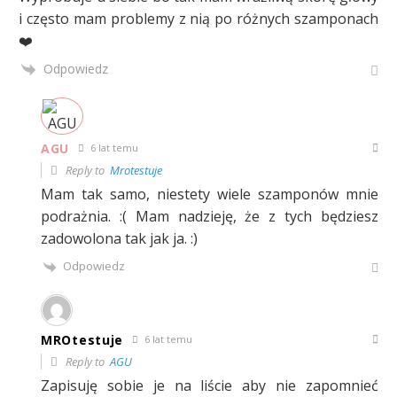
i często mam problemy z nią po różnych szamponach
❤️
Odpowiedz
AGU
6 lat temu
Reply to
Mrotestuje
Mam tak samo, niestety wiele szamponów mnie
podrażnia. :( Mam nadzieję, że z tych będziesz
zadowolona tak jak ja. :)
Odpowiedz
MROtestuje
6 lat temu
Reply to
AGU
Zapisuję sobie je na liście aby nie zapomnieć