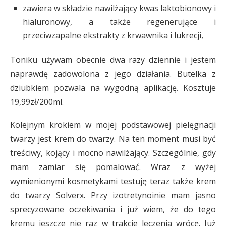
zawiera w składzie nawilżający kwas laktobionowy i
hialuronowy, a także regenerujące i
przeciwzapalne ekstrakty z krwawnika i lukrecji,
Toniku używam obecnie dwa razy dziennie i jestem
naprawdę zadowolona z jego działania. Butelka z
dziubkiem pozwala na wygodną aplikację. Kosztuje
19,99zł/200ml.
Kolejnym krokiem w mojej podstawowej pielęgnacji
twarzy jest krem do twarzy. Na ten moment musi być
treściwy, kojący i mocno nawilżający. Szczególnie, gdy
mam zamiar się pomalować. Wraz z wyżej
wymienionymi kosmetykami testuję teraz także krem
do twarzy Solverx. Przy izotretynoinie mam jasno
sprecyzowane oczekiwania i już wiem, że do tego
kremu jeszcze nie raz w trakcie leczenia wrócę. Już