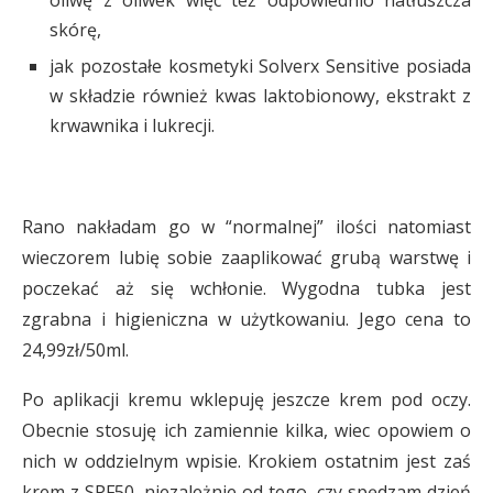
oliwę z oliwek więc też odpowiednio natłuszcza
skórę,
jak pozostałe kosmetyki Solverx Sensitive posiada
w składzie również kwas laktobionowy, ekstrakt z
krwawnika i lukrecji.
Rano nakładam go w “normalnej” ilości natomiast
wieczorem lubię sobie zaaplikować grubą warstwę i
poczekać aż się wchłonie. Wygodna tubka jest
zgrabna i higieniczna w użytkowaniu. Jego cena to
24,99zł/50ml.
Po aplikacji kremu wklepuję jeszcze krem pod oczy.
Obecnie stosuję ich zamiennie kilka, wiec opowiem o
nich w oddzielnym wpisie. Krokiem ostatnim jest zaś
krem z SPF50, niezależnie od tego, czy spędzam dzień