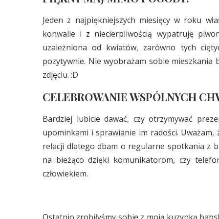
Jeden z najpiękniejszych miesięcy w roku wł
konwalie i z niecierpliwością wypatruję piwo
uzależniona od kwiatów, zarówno tych ciętyc
pozytywnie. Nie wyobrażam sobie mieszkania b
zdjęciu. :D
CELEBROWANIE WSPÓLNYCH CHW
Bardziej lubicie dawać, czy otrzymywać prez
upominkami i sprawianie im radości. Uważam, ż
relacji dlatego dbam o regularne spotkania z 
na bieżąco dzięki komunikatorom, czy telefo
człowiekiem.
Ostatnio zrobiłyśmy sobie z moją kuzynką babski