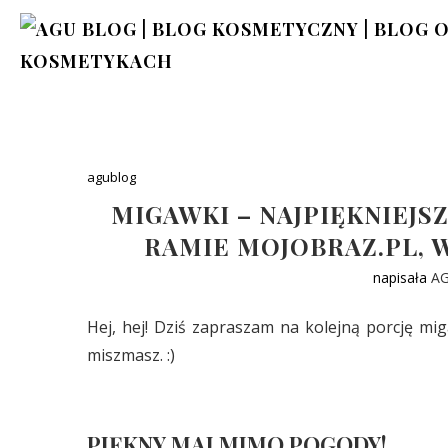
agublog
MIGAWKI – NAJPIĘKNIEJSZ
RAMIE MOJOBRAZ.PL, W
napisała
A
Hej, hej! Dziś zapraszam na kolejną porcję m
miszmasz. :)
PIĘKNY MAJ MIMO POGODY!