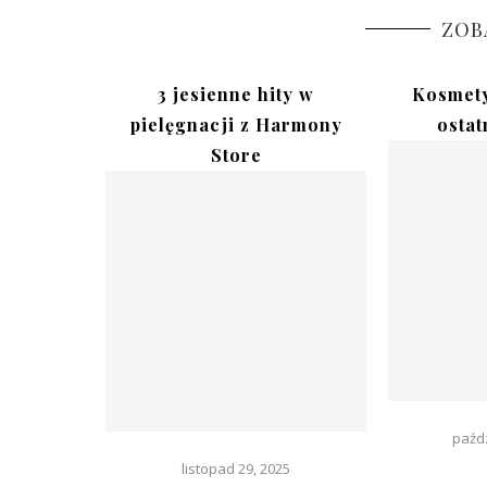
ZOB
lów na
3 jesienne hity w
Kosmety
artał
pielęgnacji z Harmony
ostat
Store
23
paźdz
listopad 29, 2025