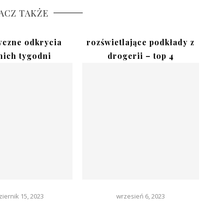
ACZ TAKŻE
czne odkrycia
rozświetlające podkłady z
nich tygodni
drogerii – top 4
iernik 15, 2023
wrzesień 6, 2023