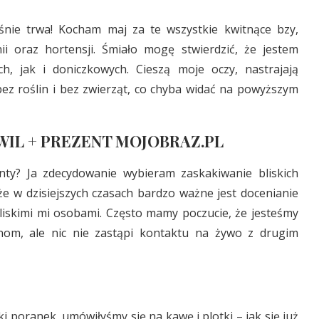
aśnie trwa! Kocham maj za te wszystkie kwitnące bzy,
nii oraz hortensji. Śmiało mogę stwierdzić, że jestem
h, jak i doniczkowych. Cieszą moje oczy, nastrajają
ez roślin i bez zwierząt, co chyba widać na powyższym
IL + PREZENT MOJOBRAZ.PL
enty? Ja zdecydowanie wybieram zaskakiwanie bliskich
e w dzisiejszych czasach bardzo ważne jest docenianie
bliskimi mi osobami. Często mamy poczucie, że jesteśmy
nom, ale nic nie zastąpi kontaktu na żywo z drugim
 poranek, umówiłyśmy się na kawę i plotki – jak się już