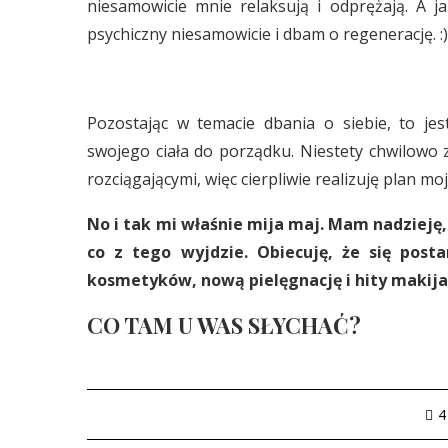
niesamowicie mnie relaksują i odprężają. A 
psychiczny niesamowicie i dbam o regenerację. :)
Pozostając w temacie dbania o siebie, to je
swojego ciała do porządku. Niestety chwilowo 
rozciągającymi, więc cierpliwie realizuję plan mojej
No i tak mi właśnie mija maj. Mam nadzieję,
co z tego wyjdzie. Obiecuję, że się pos
kosmetyków, nową pielęgnację i hity makija
CO TAM U WAS SŁYCHAĆ?
4