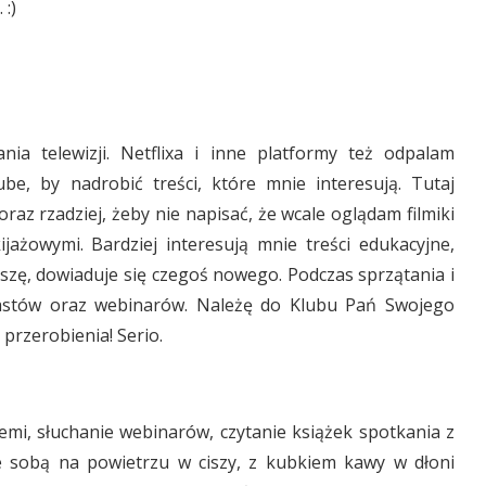
:)
ia telewizji. Netflixa i inne platformy też odpalam
be, by nadrobić treści, które mnie interesują. Tutaj
raz rzadziej, żeby nie napisać, że wcale oglądam filmiki
jażowymi. Bardziej interesują mnie treści edukacyjne,
oszę, dowiaduje się czegoś nowego. Podczas sprzątania i
astów oraz webinarów. Należę do Klubu Pań Swojego
o przerobienia! Serio.
emi, słuchanie webinarów, czytanie książek spotkania z
ze sobą na powietrzu w ciszy, z kubkiem kawy w dłoni