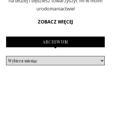
na dłużej i będziesz towarzyszyć mi w moim
urodomaniactwie!
ZOBACZ WIĘCEJ
ARCHIWUM