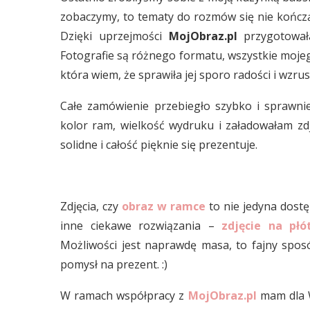
zobaczymy, to tematy do rozmów się nie kończą.
Dzięki uprzejmości
MojObraz.pl
przygotowała
Fotografie są różnego formatu, wszystkie moje
która wiem, że sprawiła jej sporo radości i wzrusz
Całe zamówienie przebiegło szybko i sprawnie
kolor ram, wielkość wydruku i załadowałam zdję
solidne i całość pięknie się prezentuje.
Zdjęcia, czy
obraz w ramce
to nie jedyna dostę
inne ciekawe rozwiązania –
zdjęcie na płó
Możliwości jest naprawdę masa, to fajny spo
pomysł na prezent. :)
W ramach współpracy z
MojObraz.pl
mam dla W