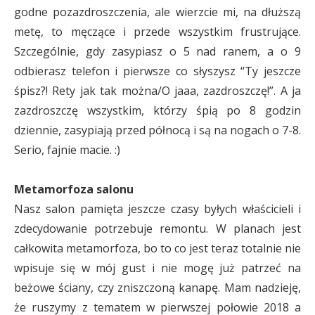
godne pozazdroszczenia, ale wierzcie mi, na dłuższą
metę, to męczące i przede wszystkim frustrujące.
Szczególnie, gdy zasypiasz o 5 nad ranem, a o 9
odbierasz telefon i pierwsze co słyszysz “Ty jeszcze
śpisz?! Rety jak tak można/O jaaa, zazdroszczę!”. A ja
zazdroszczę wszystkim, którzy śpią po 8 godzin
dziennie, zasypiają przed północą i są na nogach o 7-8.
Serio, fajnie macie. :)
Metamorfoza salonu
Nasz salon pamięta jeszcze czasy byłych właścicieli i
zdecydowanie potrzebuje remontu. W planach jest
całkowita metamorfoza, bo to co jest teraz totalnie nie
wpisuje się w mój gust i nie mogę już patrzeć na
beżowe ściany, czy zniszczoną kanapę. Mam nadzieję,
że ruszymy z tematem w pierwszej połowie 2018 a