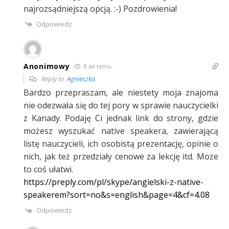
najrozsądniejszą opcją. :-) Pozdrowienia!
Odpowiedz
Anonimowy
8 lat temu
Reply to
Agnieszka
Bardzo przepraszam, ale niestety moja znajoma
nie odezwała się do tej pory w sprawie nauczycielki
z Kanady. Podaję Ci jednak link do strony, gdzie
możesz wyszukać native speakera, zawierającą
listę nauczycieli, ich osobistą prezentację, opinie o
nich, jak też przedziały cenowe za lekcję itd. Może
to coś ułatwi.
https://preply.com/pl/skype/angielski-z-native-
speakerem?sort=no&s=english&page=4&cf=4.08
Odpowiedz