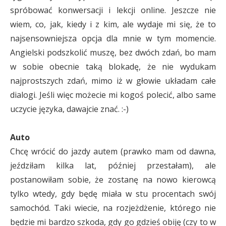
spróbować konwersacji i lekcji online. Jeszcze nie
wiem, co, jak, kiedy i z kim, ale wydaje mi się, że to
najsensowniejsza opcja dla mnie w tym momencie.
Angielski podszkolić muszę, bez dwóch zdań, bo mam
w sobie obecnie taką blokadę, że nie wydukam
najprostszych zdań, mimo iż w głowie układam całe
dialogi. Jeśli więc możecie mi kogoś polecić, albo same
uczycie języka, dawajcie znać. :-)
Auto
Chcę wrócić do jazdy autem (prawko mam od dawna,
jeździłam kilka lat, później przestałam), ale
postanowiłam sobie, że zostanę na nowo kierowcą
tylko wtedy, gdy będę miała w stu procentach swój
samochód. Taki wiecie, na rozjeżdżenie, którego nie
będzie mi bardzo szkoda, gdy go gdzieś obiję (czy to w