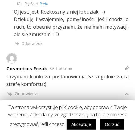
Reply to
Ruda
Oj jest, jest! Rozkoszny z niej łobuziak. :-)
Dziękuję i wzajemnie, pomyślności! Jeśli chodzi o
ruch, to obecnie przyznam, że nie mam motywacji,
ale się zmuszam. :-D
Odpowiedz
Cosmetics Freak
8 lat temu
Trzymam kciuki za postanowienia! Szczególnie za tą
strefę komfortu ;)
Odpowiedz
Ta strona wykorzystuje pliki cookie, aby poprawić Twoje
wrażenia. Zakładamy, że zgadzasz się na to, ale możesz
Agu Blog
8 lat temu
zrezygnować, jeśli chcesz.
Akceptuje
Odrzuć
Reply to
Cosmetics Freak
Aga, dzięki, przydadzą się! ;-)