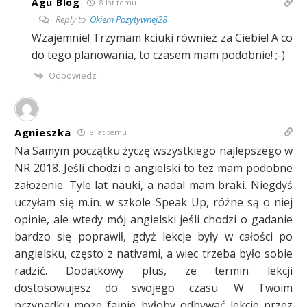
Agu Blog
8 lat temu
Reply to
Okiem Pozytywnej28
Wzajemnie! Trzymam kciuki również za Ciebie! A co
do tego planowania, to czasem mam podobnie! ;-)
Odpowiedz
Agnieszka
8 lat temu
Na Samym początku życzę wszystkiego najlepszego w
NR 2018. Jeśli chodzi o angielski to tez mam podobne
założenie. Tyle lat nauki, a nadal mam braki. Niegdyś
uczyłam się m.in. w szkole Speak Up, różne są o niej
opinie, ale wtedy mój angielski jeśli chodzi o gadanie
bardzo się poprawił, gdyż lekcje były w całości po
angielsku, często z nativami, a wiec trzeba było sobie
radzić. Dodatkowy plus, ze termin lekcji
dostosowujesz do swojego czasu. W Twoim
przypadku może fajnie byłoby odbywać lekcje przez