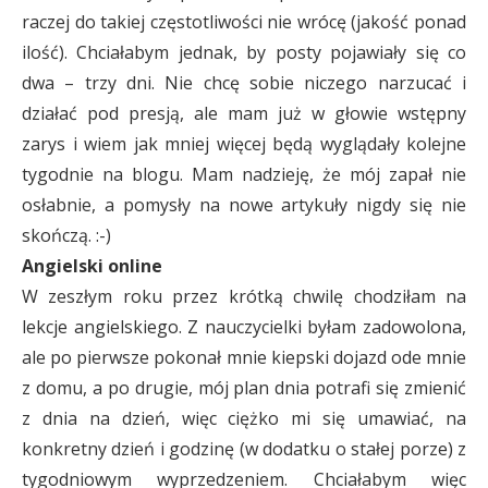
raczej do takiej częstotliwości nie wrócę (jakość ponad
ilość). Chciałabym jednak, by posty pojawiały się co
dwa – trzy dni. Nie chcę sobie niczego narzucać i
działać pod presją, ale mam już w głowie wstępny
zarys i wiem jak mniej więcej będą wyglądały kolejne
tygodnie na blogu. Mam nadzieję, że mój zapał nie
osłabnie, a pomysły na nowe artykuły nigdy się nie
skończą. :-)
Angielski online
W zeszłym roku przez krótką chwilę chodziłam na
lekcje angielskiego. Z nauczycielki byłam zadowolona,
ale po pierwsze pokonał mnie kiepski dojazd ode mnie
z domu, a po drugie, mój plan dnia potrafi się zmienić
z dnia na dzień, więc ciężko mi się umawiać, na
konkretny dzień i godzinę (w dodatku o stałej porze) z
tygodniowym wyprzedzeniem. Chciałabym więc