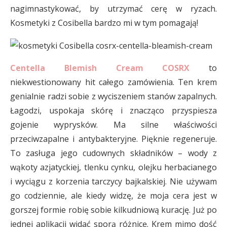
nagimnastykować, by utrzymać cerę w ryzach.
Kosmetyki z Cosibella bardzo mi w tym pomagają!
Centella Blemish Cream COSRX
to
niekwestionowany hit całego zamówienia. Ten krem
genialnie radzi sobie z wyciszeniem stanów zapalnych.
Łagodzi, uspokaja skórę i znacząco przyspiesza
gojenie wyprysków. Ma silne właściwości
przeciwzapalne i antybakteryjne. Pięknie regeneruje.
To zasługa jego cudownych składników – wody z
wąkoty azjatyckiej, tlenku cynku, olejku herbacianego
i wyciągu z korzenia tarczycy bajkalskiej. Nie używam
go codziennie, ale kiedy widzę, że moja cera jest w
gorszej formie robię sobie kilkudniową kurację. Już po
jednej aplikacji widać sporą różnicę. Krem mimo dość