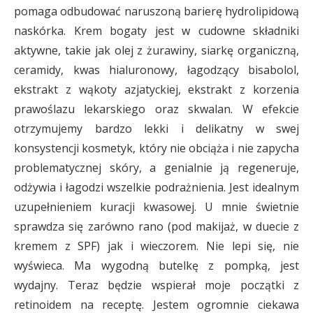
pomaga odbudować naruszoną barierę hydrolipidową
naskórka. Krem bogaty jest w cudowne składniki
aktywne, takie jak olej z żurawiny, siarkę organiczną,
ceramidy, kwas hialuronowy, łagodzący bisabolol,
ekstrakt z wąkoty azjatyckiej, ekstrakt z korzenia
prawoślazu lekarskiego oraz skwalan. W efekcie
otrzymujemy bardzo lekki i delikatny w swej
konsystencji kosmetyk, który nie obciąża i nie zapycha
problematycznej skóry, a genialnie ją regeneruje,
odżywia i łagodzi wszelkie podrażnienia. Jest idealnym
uzupełnieniem kuracji kwasowej. U mnie świetnie
sprawdza się zarówno rano (pod makijaż, w duecie z
kremem z SPF) jak i wieczorem. Nie lepi się, nie
wyświeca. Ma wygodną butelkę z pompką, jest
wydajny. Teraz będzie wspierał moje początki z
retinoidem na receptę. Jestem ogromnie ciekawa