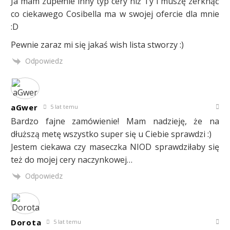
Ja mam zupełnie inny typ cery niż Ty i muszę zerknąć
co ciekawego Cosibella ma w swojej ofercie dla mnie
:D
Pewnie zaraz mi się jakaś wish lista stworzy :)
Odpowiedz
aGwer
5 lat temu
Bardzo fajne zamówienie! Mam nadzieję, że na
dłuższą metę wszystko super się u Ciebie sprawdzi :)
Jestem ciekawa czy maseczka NIOD sprawdziłaby się
też do mojej cery naczynkowej…
Odpowiedz
Dorota
5 lat temu