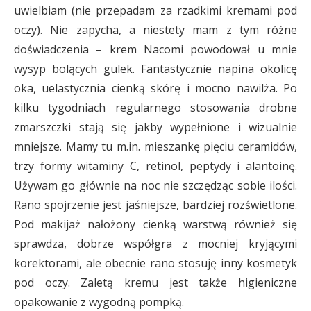
uwielbiam (nie przepadam za rzadkimi kremami pod
oczy). Nie zapycha, a niestety mam z tym różne
doświadczenia – krem Nacomi powodował u mnie
wysyp bolących gulek. Fantastycznie napina okolicę
oka, uelastycznia cienką skórę i mocno nawilża. Po
kilku tygodniach regularnego stosowania drobne
zmarszczki stają się jakby wypełnione i wizualnie
mniejsze. Mamy tu m.in. mieszankę pięciu ceramidów,
trzy formy witaminy C, retinol, peptydy i alantoinę.
Używam go głównie na noc nie szczędząc sobie ilości.
Rano spojrzenie jest jaśniejsze, bardziej rozświetlone.
Pod makijaż nałożony cienką warstwą również się
sprawdza, dobrze współgra z mocniej kryjącymi
korektorami, ale obecnie rano stosuję inny kosmetyk
pod oczy. Zaletą kremu jest także higieniczne
opakowanie z wygodną pompką.