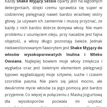
Każdy
Shake Myjący Sessio
oparty jest na łagodnych
detergentach, dzięki czemu sprawdza się super w
codziennej pielęgnacji nawet bardzo wrażliwej skóry
głowy. Ja używam ich zamiennie i muszę przyznać, że
każdy z nich bardzo dobrze domywa włosy. Nie mam
problemu z usunięciem oleju, przy nasadzie jest fajna
objętość, a włosy długo pozostają świeże. Jednak
niekwestionowanym faworytem jest
Shake Myjący do
włosów wysokoporowatych Inulina i Mleko
Owsiane.
Najlepiej bowiem moje włosy zmiękcza i
wygładza oraz jest świetnym elementem pielęgnacji
typowo wygładzającej moje sztywne, suche i czasem
szorstkie pasma. Nie pieni się jakoś mocno, ale
dwukrotne mycie włosów za jego pomocą jest bardzo
przyjemne. Co więcej w połączeniu z Maską Jogurtową
dla wysokoporów pozwala mi uzyskać