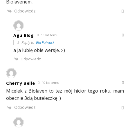
Biolavenem..
Odpowiedz
Agu Blog
10 lat temu
Reply to
Ela Folwark
a ja lubię obie wersje. :-)
Odpowiedz
Cherry Belle
10 lat temu
Micelek z Biolaven to tez mój hicior tego roku, mam
obecnie 3cią buteleczkę :)
Odpowiedz