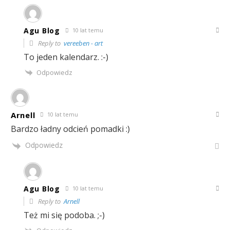
Agu Blog
10 lat temu
Reply to
vereeben - art
To jeden kalendarz. :-)
Odpowiedz
Arnell
10 lat temu
Bardzo ładny odcień pomadki :)
Odpowiedz
Agu Blog
10 lat temu
Reply to
Arnell
Też mi się podoba. ;-)