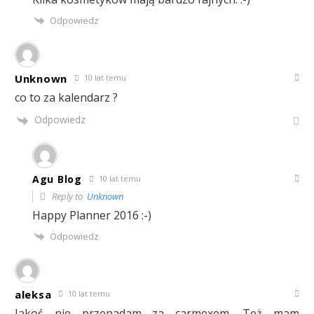
Odpowiedz
Unknown
10 lat temu
co to za kalendarz ?
Odpowiedz
Agu Blog
10 lat temu
Reply to
Unknown
Happy Planner 2016 :-)
Odpowiedz
aleksa
10 lat temu
Jakoś nie przepadam za carmexem. Też mam