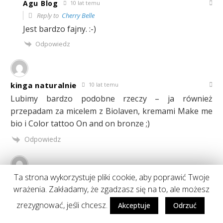
Agu Blog
10 lat temu
Reply to
Cherry Belle
Jest bardzo fajny. :-)
Odpowiedz
kinga naturalnie
10 lat temu
Lubimy bardzo podobne rzeczy – ja również
przepadam za micelem z Biolaven, kremami Make me
bio i Color tattoo On and on bronze ;)
Odpowiedz
Ta strona wykorzystuje pliki cookie, aby poprawić Twoje
AutreMe
10 lat temu
wrażenia. Zakładamy, że zgadzasz się na to, ale możesz
U mnie też świetnie sprawdza się Carmex, póki co nie
zrezygnować, jeśli chcesz.
Akceptuje
Odrzuć
ma nic lepszego :)
Odpowiedz