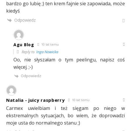
bardzo go lubię ;) ten krem fajnie sie zapowiada, może
kiedyś
Odpowiedz
Agu Blog
10 lat temu
Reply to
Inga Nowicka
Oo, nie słyszałam o tym peelingu, napisz coś
więcej. ;-)
Odpowiedz
Natalia - juicy raspberry
10 lat temu
Carmex uwielbiam i też sięgam po niego w
ekstremalnych sytuacjach, bo wiem, że doprowadzi
moje usta do normalnego stanu ;)