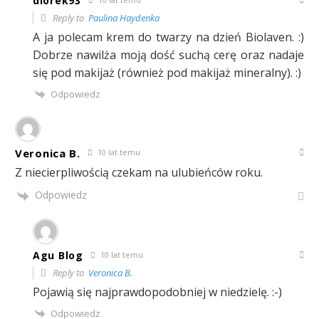
diorek93
Reply to
Paulina Haydenka
A ja polecam krem do twarzy na dzień Biolaven. :)
Dobrze nawilża moją dość suchą cerę oraz nadaje
się pod makijaż (również pod makijaż mineralny). :)
Odpowiedz
Veronica B.
10 lat temu
Z niecierpliwością czekam na ulubieńców roku.
Odpowiedz
Agu Blog
10 lat temu
Reply to
Veronica B.
Pojawią się najprawdopodobniej w niedzielę. :-)
Odpowiedz