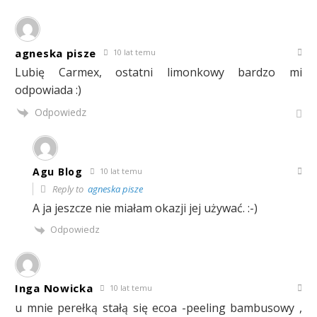
agneska pisze
10 lat temu
Lubię Carmex, ostatni limonkowy bardzo mi
odpowiada :)
Odpowiedz
Agu Blog
10 lat temu
Reply to
agneska pisze
A ja jeszcze nie miałam okazji jej używać. :-)
Odpowiedz
Inga Nowicka
10 lat temu
u mnie perełką stałą się ecoa -peeling bambusowy ,