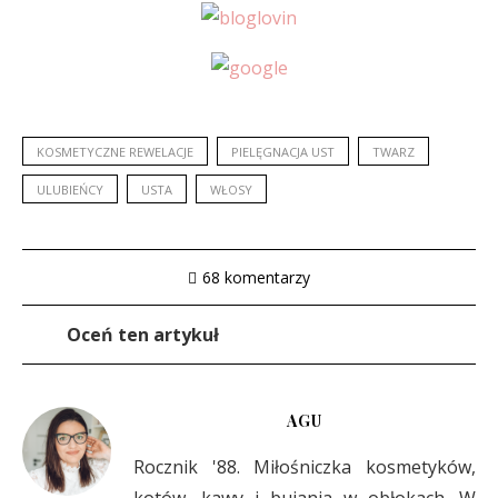
KOSMETYCZNE REWELACJE
PIELĘGNACJA UST
TWARZ
ULUBIEŃCY
USTA
WŁOSY
68 komentarzy
Oceń ten artykuł
AGU
Rocznik '88. Miłośniczka kosmetyków,