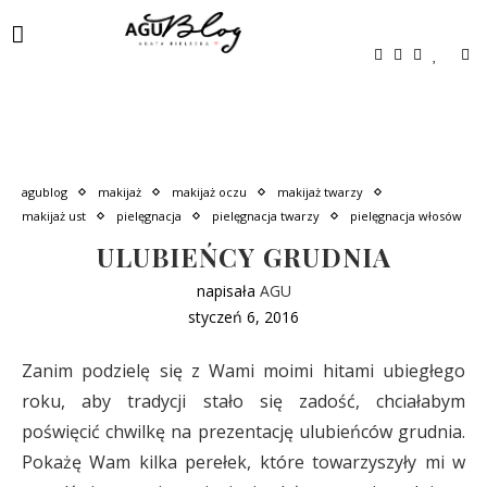
agublog
makijaż
makijaż oczu
makijaż twarzy
makijaż ust
pielęgnacja
pielęgnacja twarzy
pielęgnacja włosów
ULUBIEŃCY GRUDNIA
napisała
AGU
styczeń 6, 2016
Zanim podzielę się z Wami moimi hitami ubiegłego
roku, aby tradycji stało się zadość, chciałabym
poświęcić chwilkę na prezentację ulubieńców grudnia.
Pokażę Wam kilka perełek, które towarzyszyły mi w