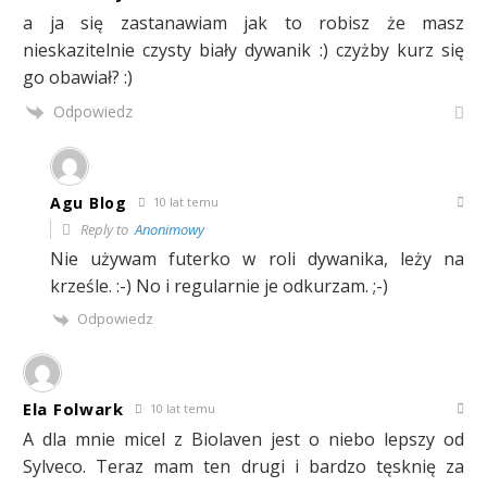
a ja się zastanawiam jak to robisz że masz
nieskazitelnie czysty biały dywanik :) czyżby kurz się
go obawiał? :)
Odpowiedz
Agu Blog
10 lat temu
Reply to
Anonimowy
Nie używam futerko w roli dywanika, leży na
krześle. :-) No i regularnie je odkurzam. ;-)
Odpowiedz
Ela Folwark
10 lat temu
A dla mnie micel z Biolaven jest o niebo lepszy od
Sylveco. Teraz mam ten drugi i bardzo tęsknię za