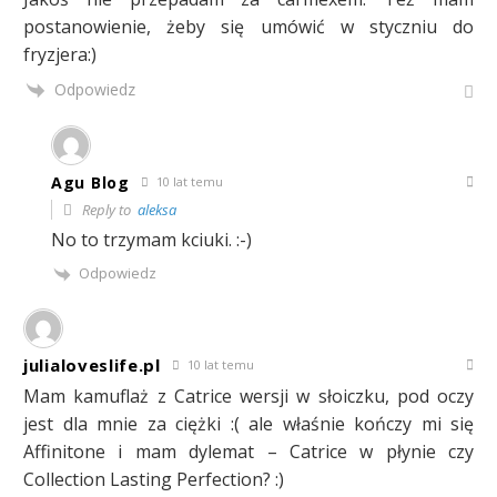
postanowienie, żeby się umówić w styczniu do
fryzjera:)
Odpowiedz
Agu Blog
10 lat temu
Reply to
aleksa
No to trzymam kciuki. :-)
Odpowiedz
julialoveslife.pl
10 lat temu
Mam kamuflaż z Catrice wersji w słoiczku, pod oczy
jest dla mnie za ciężki :( ale właśnie kończy mi się
Affinitone i mam dylemat – Catrice w płynie czy
Collection Lasting Perfection? :)