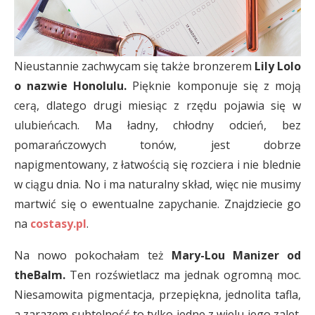
Nieustannie zachwycam się także bronzerem
Lily Lolo
o nazwie Honolulu.
Pięknie komponuje się z moją
cerą, dlatego drugi miesiąc z rzędu pojawia się w
ulubieńcach. Ma ładny, chłodny odcień, bez
pomarańczowych tonów, jest dobrze
napigmentowany, z łatwością się rozciera i nie blednie
w ciągu dnia. No i ma naturalny skład, więc nie musimy
martwić się o ewentualne zapychanie. Znajdziecie go
na
costasy.pl
.
Na nowo pokochałam też
Mary-Lou Manizer od
theBalm.
Ten rozświetlacz ma jednak ogromną moc.
Niesamowita pigmentacja, przepiękna, jednolita tafla,
a zarazem subtelność to tylko jedne z wielu jego zalet.