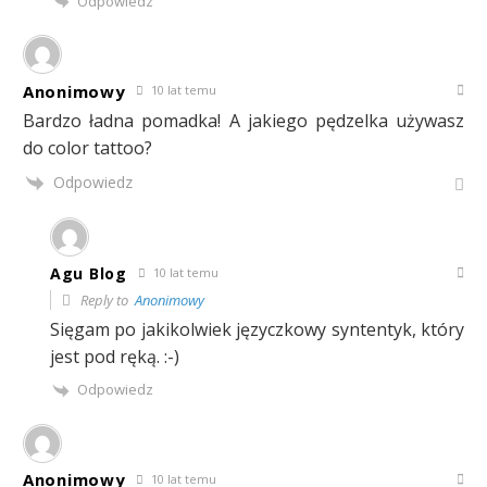
Odpowiedz
Anonimowy
10 lat temu
Bardzo ładna pomadka! A jakiego pędzelka używasz
do color tattoo?
Odpowiedz
Agu Blog
10 lat temu
Reply to
Anonimowy
Sięgam po jakikolwiek języczkowy syntentyk, który
jest pod ręką. :-)
Odpowiedz
Anonimowy
10 lat temu