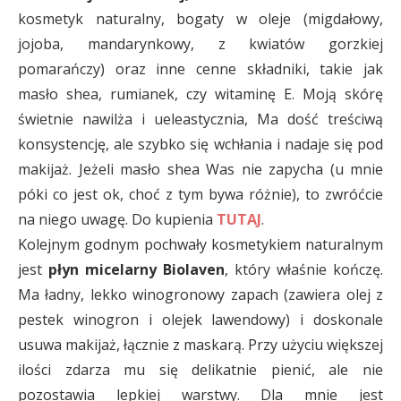
kosmetyk naturalny, bogaty w oleje (migdałowy,
jojoba, mandarynkowy, z kwiatów gorzkiej
pomarańczy) oraz inne cenne składniki, takie jak
masło shea, rumianek, czy witaminę E. Moją skórę
świetnie nawilża i ueleastycznia, Ma dość treściwą
konsystencję, ale szybko się wchłania i nadaje się pod
makijaż. Jeżeli masło shea Was nie zapycha (u mnie
póki co jest ok, choć z tym bywa różnie), to zwróćcie
na niego uwagę. Do kupienia
TUTAJ
.
Kolejnym godnym pochwały kosmetykiem naturalnym
jest
płyn micelarny Biolaven
, który właśnie kończę.
Ma ładny, lekko winogronowy zapach (zawiera olej z
pestek winogron i olejek lawendowy) i doskonale
usuwa makijaż, łącznie z maskarą. Przy użyciu większej
ilości zdarza mu się delikatnie pienić, ale nie
pozostawia lepkiej warstwy. Dla mnie jest