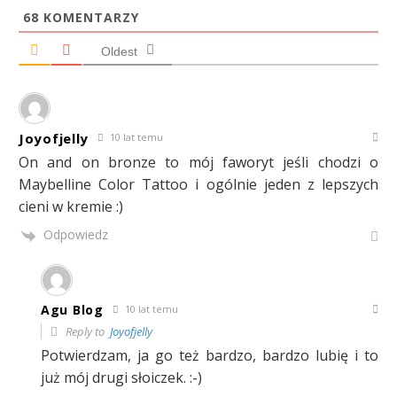
68
KOMENTARZY
Oldest
Joyofjelly
10 lat temu
On and on bronze to mój faworyt jeśli chodzi o
Maybelline Color Tattoo i ogólnie jeden z lepszych
cieni w kremie :)
Odpowiedz
Agu Blog
10 lat temu
Reply to
Joyofjelly
Potwierdzam, ja go też bardzo, bardzo lubię i to
już mój drugi słoiczek. :-)