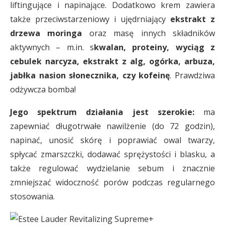
liftingujące i napinające. Dodatkowo krem zawiera
także przeciwstarzeniowy i ujędrniający
ekstrakt z
drzewa moringa
oraz masę innych składników
aktywnych – m.in. s
kwalan, proteiny, wyciąg z
cebulek narcyza, ekstrakt z alg, ogórka, arbuza,
jabłka nasion słonecznika, czy kofeinę
. Prawdziwa
odżywcza bomba!
Jego spektrum działania jest szerokie:
ma
zapewniać długotrwałe nawilżenie (do 72 godzin),
napinać, unosić skórę i poprawiać owal twarzy,
spłycać zmarszczki, dodawać sprężystości i blasku, a
także regulować wydzielanie sebum i znacznie
zmniejszać widoczność porów podczas regularnego
stosowania.