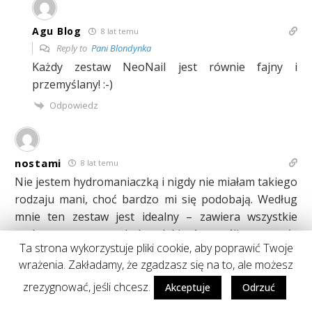
Agu Blog
8 lat temu
Reply to
Pani Blondynka
Każdy zestaw NeoNail jest równie fajny i
przemyślany! :-)
Odpowiedz
nostami
8 lat temu
Nie jestem hydromaniaczką i nigdy nie miałam takiego
rodzaju mani, choć bardzo mi się podobają. Według
mnie ten zestaw jest idealny – zawiera wszystkie
podstawowe rzeczy, kolory lakierów są śliczne a całe
Ta strona wykorzystuje pliki cookie, aby poprawić Twoje
pudełko ładnie się prezentuje. Naprawdę gratulacje
wrażenia. Zakładamy, że zgadzasz się na to, ale możesz
dla firmy!!
zrezygnować, jeśli chcesz.
Akceptuje
Odrzuć
Odpowiedz