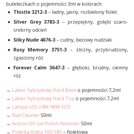
buteleczkach o pojemności 3ml w kolorach:
Thistle 3212-3
– ładny, jasny, rozbielony fiolet
Silver Grey 3783-3
– przepiękny, gołębi szaro-
srebrny odcień
Silky Nude 4676-3
– cudny, beżowy nudziak
Rosy Memory 3751-3
– śliczny, przybrudzony,
zgaszony róż
Forever Calm 3647-3
– głęboki, brudny, ciemny
róż
→
Lakier hybrydowy Hard Base
o pojemności 7,2ml
→
Lakier hybrydowy Hard Top
o pojemności 7,2ml
→
Lampa LED 24W/48W ECO
→
Nail Cleaner
50ml
→
Aceton UV Gel Polish Remover
50ml
→
Polerka łódka 100/180
– fioletowa