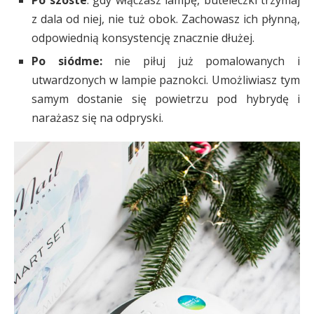
Po szóste
: gdy włączasz lampę, buteleczki trzymaj
z dala od niej, nie tuż obok. Zachowasz ich płynną,
odpowiednią konsystencję znacznie dłużej.
Po siódme:
nie piłuj już pomalowanych i
utwardzonych w lampie paznokci. Umożliwiasz tym
samym dostanie się powietrzu pod hybrydę i
narażasz się na odpryski.