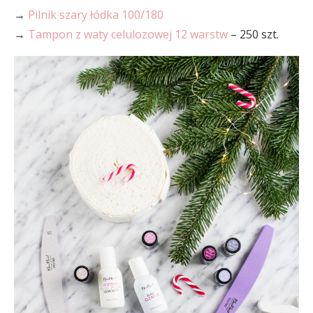
→
Pilnik szary łódka 100/180
→
Tampon z waty celulozowej 12 warstw
– 250 szt.