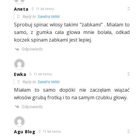
Aneta
11 lat temu
Reply to
Sandra VeNii
Sprobuj spinac wlosy takimi "żabkami" . Mialam to
samo, z gumka cala glowa mnie bolała, odkad
koczek spinam żabkami jest lepiej.
Odpowiedz
Ewka
11 lat temu
Reply to
Sandra VeNii
Miałam to samo dopóki nie zaczęłam wiązać
włosów grubą frotką i to na samym czubku głowy.
Odpowiedz
Agu Blog
11 lat temu