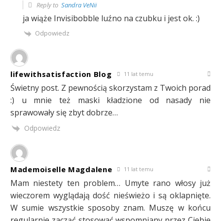
Reply to
Sandra VeNii
ja wiąże Invisibobble luźno na czubku i jest ok. :)
Odpowiedz
lifewithsatisfaction Blog
11 lat temu
Świetny post. Z pewnością skorzystam z Twoich porad
:) u mnie też maski kładzione od nasady nie
sprawowały się zbyt dobrze…
Odpowiedz
Mademoiselle Magdalene
11 lat temu
Mam niestety ten problem… Umyte rano włosy już
wieczorem wyglądają dość nieświeżo i są oklapnięte.
W sumie wszystkie sposoby znam. Muszę w końcu
regularnie zacząć stosować wspomniany przez Ciebie