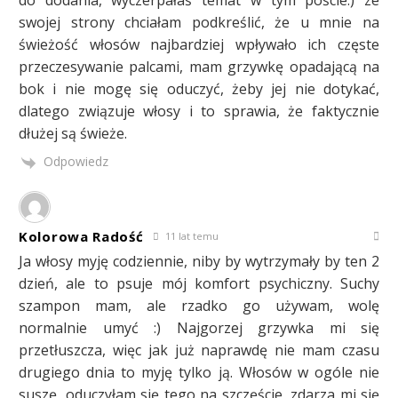
do dodania, wyczerpałaś temat w tym poście:) ze
swojej strony chciałam podkreślić, że u mnie na
świeżość włosów najbardziej wpływało ich częste
przeczesywanie palcami, mam grzywkę opadającą na
bok i nie mogę się oduczyć, żeby jej nie dotykać,
dlatego związuje włosy i to sprawia, że faktycznie
dłużej są świeże.
Odpowiedz
Kolorowa Radość
11 lat temu
Ja włosy myję codziennie, niby by wytrzymały by ten 2
dzień, ale to psuje mój komfort psychiczny. Suchy
szampon mam, ale rzadko go używam, wolę
normalnie umyć :) Najgorzej grzywka mi się
przetłuszcza, więc jak już naprawdę nie mam czasu
drugiego dnia to myję tylko ją. Włosów w ogóle nie
suszę, oduczyłam się tego na szczęście, zdarza mi się