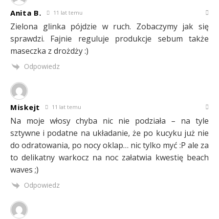
Anita B.
11 lat temu
Zielona glinka pójdzie w ruch. Zobaczymy jak się
sprawdzi. Fajnie reguluje produkcje sebum także
maseczka z drożdży :)
Odpowiedz
Miskejt
11 lat temu
Na moje włosy chyba nic nie podziała – na tyle
sztywne i podatne na układanie, że po kucyku już nie
do odratowania, po nocy oklap… nic tylko myć :P ale za
to delikatny warkocz na noc załatwia kwestię beach
waves ;)
Odpowiedz