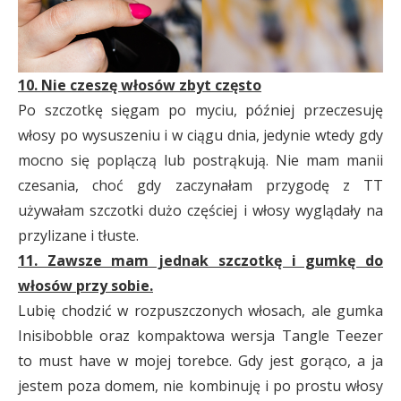
10. Nie czeszę włosów zbyt często
Po szczotkę sięgam po myciu, później przeczesuję
włosy po wysuszeniu i w ciągu dnia, jedynie wtedy gdy
mocno się poplączą lub postrąkują. Nie mam manii
czesania, choć gdy zaczynałam przygodę z TT
używałam szczotki dużo częściej i włosy wyglądały na
przylizane i tłuste.
11. Zawsze mam jednak szczotkę i gumkę do
włosów przy sobie.
Lubię chodzić w rozpuszczonych włosach, ale gumka
Inisibobble oraz kompaktowa wersja Tangle Teezer
to must have w mojej torebce. Gdy jest gorąco, a ja
jestem poza domem, nie kombinuję i po prostu włosy