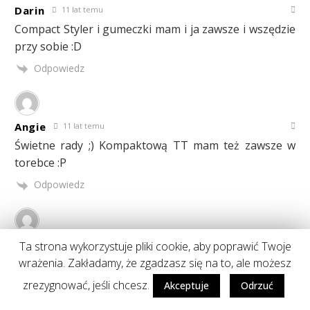
Darin
11 lat temu
Compact Styler i gumeczki mam i ja zawsze i wszędzie
przy sobie :D
Odpowiedz
Angie
11 lat temu
Świetne rady ;) Kompaktową TT mam też zawsze w
torebce :P
Odpowiedz
Paula Sypień
11 lat temu
Ta strona wykorzystuje pliki cookie, aby poprawić Twoje
Moja skóra głowy też jest bardzooo wrażliwa.
wrażenia. Zakładamy, że zgadzasz się na to, ale możesz
Pamiętam, że jak zamieniłam Baby Dream na
zrezygnować, jeśli chcesz.
Akceptuje
Odrzuć
szampon Isana Urea, to swędzenie, drapanie trwało