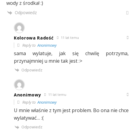
wody z środka! :)
Odpowiedz
Kolorowa Radość
11 lat temu
Reply to
Anonimowy
sama wylatuje, jak się chwilę potrzyma,
przynajmniej u mnie tak jest :>
Odpowiedz
Anonimowy
11 lat temu
Reply to
Anonimowy
U mnie właśnie z tym jest problem. Bo ona nie chce
wylatywać… :(
Odpowiedz