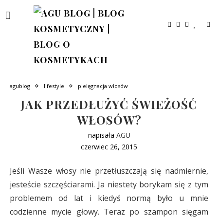
agublog
lifestyle
pielęgnacja włosów
JAK PRZEDŁUŻYĆ ŚWIEŻOŚĆ
WŁOSÓW?
napisała
AGU
czerwiec 26, 2015
Jeśli Wasze włosy nie przetłuszczają się nadmiernie,
jesteście szczęściarami. Ja niestety borykam się z tym
problemem od lat i kiedyś normą było u mnie
codzienne mycie głowy. Teraz po szampon sięgam