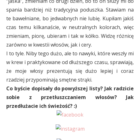
“jaśka”, zmieniam co drugi dzień, bo to on służy mi do
spania bardziej niż tradycyjna poduszka. Stawiam na
te bawełniane, bo jedwabnych nie lubię. Kupiłam jakiś
czas temu kilkanaście, w neutralnych kolorach, więc
zmieniam, piorę, ubieram i tak w kółko. Widzę różnicę
zarówno w kwestii włosów, jak i cery.
I to tyle. Niby tego dużo, ale to nawyki, które weszły mi
w krew i praktykowane od dłuższego czasu, sprawiają,
że moje włosy prezentują się dużo lepiej i coraz
rzadziej przypominają smętne strąki.
Co byście dopisały do powyższej listy? Jak radzicie
sobie z przetłuszczaniem włosów? Jak
przedłużacie ich świeżość? :)