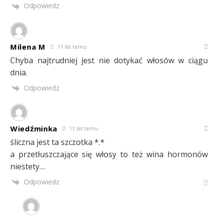
Odpowiedz
Milena M
11 lat temu
Chyba najtrudniej jest nie dotykać włosów w ciągu
dnia.
Odpowiedz
Wiedźminka
11 lat temu
śliczna jest ta szczotka *.*
a przetłuszczające się włosy to też wina hormonów
niestety…
Odpowiedz