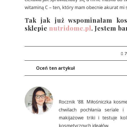
witaminą C – ten, który mam obecnie akurat mi s
Tak jak już wspominałam kos
sklepie
nutridome.pl
. Jestem ba
7
Oceń ten artykuł
Rocznik '88. Miłośniczka kosm
chwilach pochłania seriale i
makijażowe triki i testuje ko
kosmetycznych ideałów.