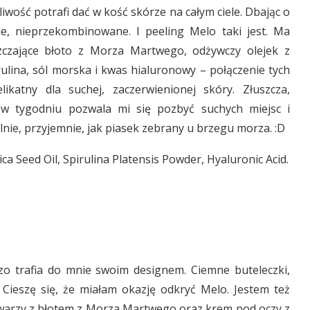
liwość potrafi dać w kość skórze na całym ciele. Dbając o
ne, nieprzekombinowane. I peeling Melo taki jest. Ma
zczające błoto z Morza Martwego, odżywczy olejek z
irulina, sól morska i kwas hialuronowy – połączenie tych
ikatny dla suchej, zaczerwienionej skóry. Złuszcza,
 w tygodniu pozwala mi się pozbyć suchych miejsc i
nie, przyjemnie, jak piasek zebrany u brzegu morza. :D
ica Seed Oil, Spirulina Platensis Powder, Hyaluronic Acid.
o trafia do mnie swoim designem. Ciemne buteleczki,
Cieszę się, że miałam okazję odkryć Melo. Jestem też
twarzy z błotem z Morza Martwego oraz krem pod oczy z