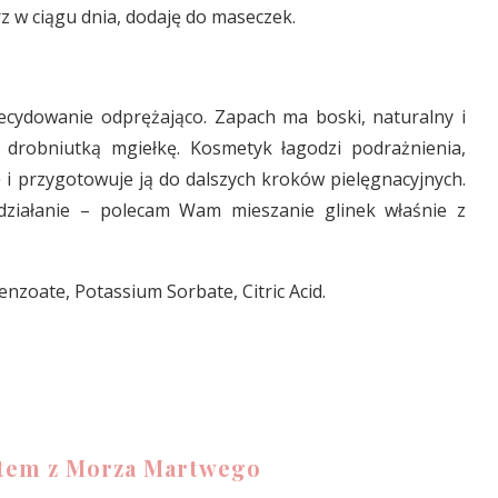
 w ciągu dnia, dodaję do maseczek.
decydowanie odprężająco. Zapach ma boski, naturalny i
a drobniutką mgiełkę. Kosmetyk łagodzi podrażnienia,
ę i przygotowuje ją do dalszych kroków pielęgnacyjnych.
ziałanie – polecam Wam mieszanie glinek właśnie z
nzoate, Potassium Sorbate, Citric Acid.
otem z Morza Martwego