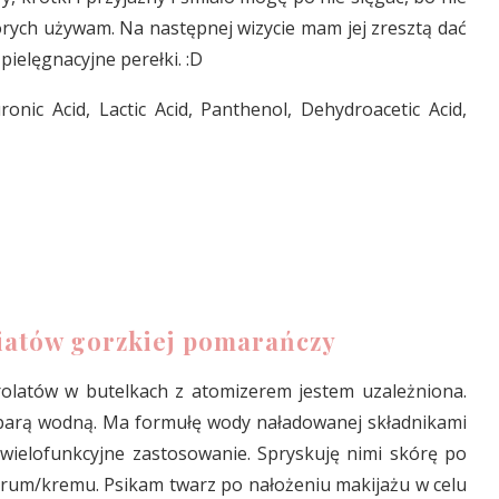
tórych używam. Na następnej wizycie mam jej zresztą dać
pielęgnacyjne perełki. :D
onic Acid, Lactic Acid, Panthenol, Dehydroacetic Acid,
wiatów gorzkiej pomarańczy
rolatów w butelkach z atomizerem jestem uzależniona.
n parą wodną. Ma formułę wody naładowanej składnikami
wielofunkcyjne zastosowanie. Spryskuję nimi skórę po
erum/kremu. Psikam twarz po nałożeniu makijażu w celu