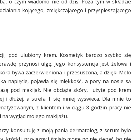
bą, o czym wiadomo nie od dziś. Poza tym w składzie
działania kojącego, zmiękczającego i przyspieszającego
ji, pod ulubiony krem. Kosmetyk bardzo szybko się
prawdę przynosi ulgę. Jego konsystencja jest żelowa i
skóra bywa zaczerwieniona i przesuszona, a dzięki Melo
ka napięcie, pojawia się miękkość, a pory na nosie są
 bazą pod makijaż. Nie obciąża skóry, użyte pod krem
j i dłużej, a strefa T się mniej wyświeca. Dla mnie to
matyzowanym, z klientem i w ciągu 8 godzin pracy nie
i na wygląd mojego makijażu.
rzy konsultuję z moją panią dermatolog, z serum było
y, krótki i przyjazny i śmiało mogę po nie sięgać, bo nie