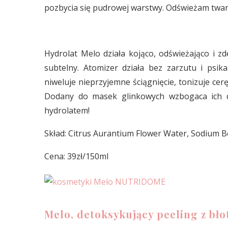
pozbycia się pudrowej warstwy. Odświeżam twarz
Hydrolat Melo działa kojąco, odświeżająco i z
subtelny. Atomizer działa bez zarzutu i psik
niweluje nieprzyjemne ściągnięcie, tonizuje cer
Dodany do masek glinkowych wzbogaca ich d
hydrolatem!
Skład: Citrus Aurantium Flower Water, Sodium Be
Cena: 39zł/150ml
Melo, detoksykujący peeling z bł