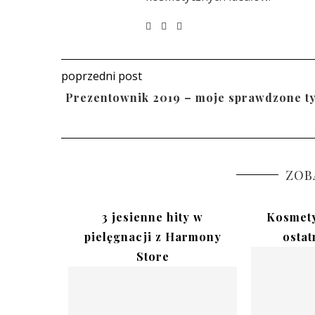
poprzedni post
Prezentownik 2019 – moje sprawdzone t
ZOB
lów na
3 jesienne hity w
Kosmety
artał
pielęgnacji z Harmony
ostat
Store