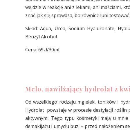
wejdzie w reakcję ani z lekami, ani maściami, k
znać jak się sprawdza, bo również lubi testować 
Skład: Aqua, Urea, Sodium Hyaluronate, Hyalur
Benzyl Alcohol.
Cena: 69zł/30ml
Melo, nawilżający hydrolat z k
Od wszelkiego rodzaju mgiełek, toników i hyd
Hydrolat powstaje w procesie destylacji rośli
aktywnymi. Tego typu kosmetyki mają u mnie 
demakijażu i umyciu buzi – przed nałożeniem s