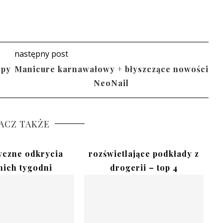
następny post
ypy
Manicure karnawałowy + błyszczące nowości
NeoNail
ACZ TAKŻE
czne odkrycia
rozświetlające podkłady z
nich tygodni
drogerii – top 4