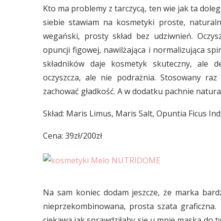
Kto ma problemy z tarczycą, ten wie jak ta doleg
siebie stawiam na kosmetyki proste, natural
wegański, prosty skład bez udziwnień. Oczys
opuncji figowej, nawilżająca i normalizująca sp
składników daje kosmetyk skuteczny, ale del
oczyszcza, ale nie podrażnia. Stosowany raz
zachować gładkość. A w dodatku pachnie natural
Skład: Maris Limus, Maris Salt, Opuntia Ficus Ind
Cena: 39zł/200zł
Na sam koniec dodam jeszcze, że marka bardz
nieprzekombinowana, prosta szata graficzna. 
ciekawa jak sprawdziłaby się u mnie maska do 