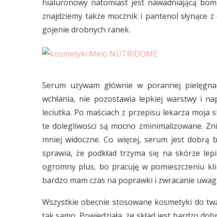
hialuronowy natomiast jest nawadniającą bom
znajdziemy także mocznik i pantenol słynące z 
gojenie drobnych ranek.
Serum używam głównie w porannej pielęgnac
wchłania, nie pozostawia lepkiej warstwy i na
leciutka. Po maściach z przepisu lekarza moja 
te dolegliwości są mocno zminimalizowane. Zni
mniej widoczne. Co więcej, serum jest dobrą
sprawia, że podkład trzyma się na skórze lepie
ogromny plus, bo pracuję w pomieszczeniu kli
bardzo mam czas na poprawki i zwracanie uwag
Wszystkie obecnie stosowane kosmetyki do twa
tak samo. Powiedziała, że skład jest bardzo dobr