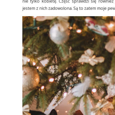
nie tylko kobietę. Część sprawdzi się równi
jestem z nich zadowolona. Są to zatem moje pewn