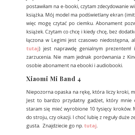
postawiłam na e-booki, czytam zdecydowanie wię
książka. Mój model ma podświetlany ekran (imituj
więc mogę czytać po ciemku. Abonament pozwa
książek. Czytam co chcę i kiedy chcę, bez dodat
łączona w Legimi jest czasowo niedostępna, a
tutaj
) jest naprawdę genialnym prezentem!
zarzucenia. Nie mam jednak porównania z Kin
osobie abonament na ebooki i audiobooki.
Xiaomi Mi Band 4
Niepozorna opaska na rękę, która liczy kroki, mi
Jest to bardzo przydatny gadżet, który mnie
staram się mieć wyrobione 10 tysięcy kroków
do stroju, czy okazji. I choć lubię z reguły duże
gusta. Znajdziecie go np.
tutaj
.