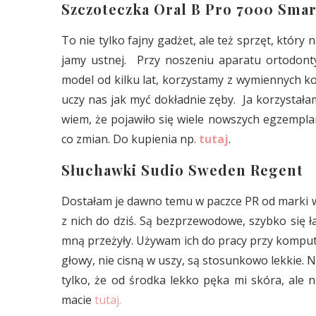
Szczoteczka Oral B Pro 7000 Smar
To nie tylko fajny gadżet, ale też sprzęt, któr
jamy ustnej. Przy noszeniu aparatu ortodon
model od kilku lat, korzystamy z wymiennych k
uczy nas jak myć dokładnie zęby. Ja korzystała
wiem, że pojawiło się wiele nowszych egzemplar
co zmian. Do kupienia np.
tutaj
.
Słuchawki Sudio Sweden Regent
Dostałam je dawno temu w paczce PR od marki 
z nich do dziś. Są bezprzewodowe, szybko się ła
mną przeżyły. Używam ich do pracy przy kompute
głowy, nie cisną w uszy, są stosunkowo lekkie. 
tylko, że od środka lekko pęka mi skóra, ale n
macie
tutaj.