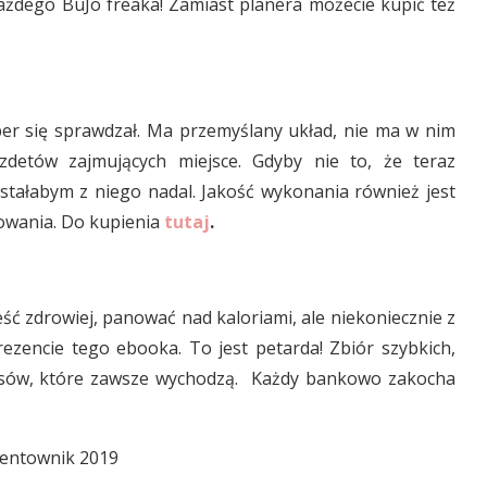
ażdego BuJo freaka! Zamiast planera możecie kupić też
per się sprawdzał. Ma przemyślany układ, nie ma w nim
detów zajmujących miejsce. Gdyby nie to, że teraz
ystałabym z niego nadal. Jakość wykonania również jest
owania. Do kupienia
tutaj
.
eść zdrowiej, panować nad kaloriami, ale niekoniecznie z
zencie tego ebooka. To jest petarda! Zbiór szybkich,
isów, które zawsze wychodzą. Każdy bankowo zakocha