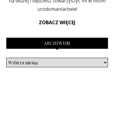
na dłużej i będziesz towarzyszyć mi w moim
urodomaniactwie!
ZOBACZ WIĘCEJ
ARCHIWUM