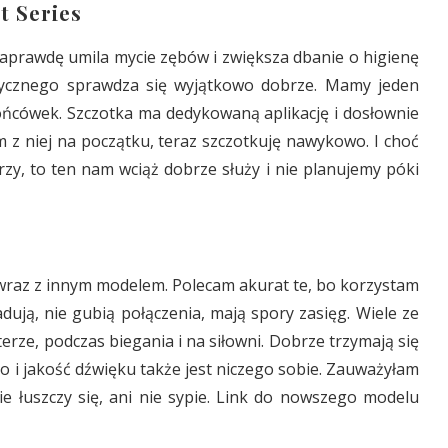
t Series
y naprawdę umila mycie zębów i zwiększa dbanie o higienę
tycznego sprawdza się wyjątkowo dobrze. Mamy jeden
ońcówek. Szczotka ma dedykowaną aplikację i dosłownie
m z niej na początku, teraz szczotkuję nawykowo. I choć
zy, to ten nam wciąż dobrze służy i nie planujemy póki
wraz z innym modelem. Polecam akurat te, bo korzystam
dują, nie gubią połączenia, mają spory zasięg. Wiele ze
rze, podczas biegania i na siłowni. Dobrze trzymają się
No i jakość dźwięku także jest niczego sobie. Zauważyłam
ie łuszczy się, ani nie sypie. Link do nowszego modelu