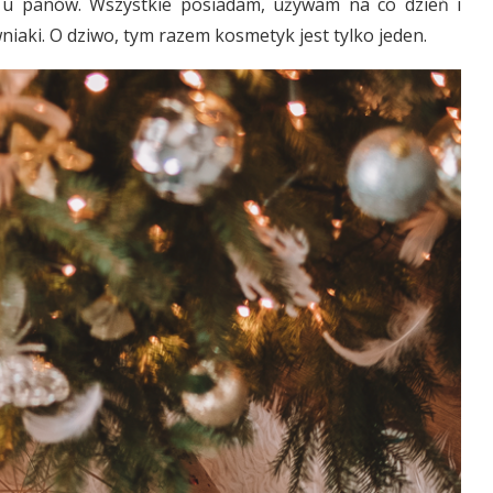
eż u panów. Wszystkie posiadam, używam na co dzień i
iaki. O dziwo, tym razem kosmetyk jest tylko jeden.