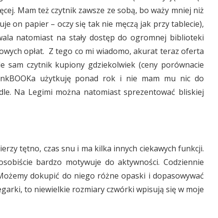
cej. Mam też czytnik zawsze ze sobą, bo waży mniej niż
e on papier – oczy się tak nie męczą jak przy tablecie),
la natomiast na stały dostęp do ogromnej biblioteki
kowych opłat. Z tego co mi wiadomo, akurat teraz oferta
le sam czytnik kupiony gdziekolwiek (ceny porównacie
 inkBOOKa użytkuję ponad rok i nie mam mu nic do
dle. Na Legimi można natomiast sprezentować bliskiej
erzy tętno, czas snu i ma kilka innych ciekawych funkcji.
 osobiście bardzo motywuje do aktywności. Codziennie
. Możemy dokupić do niego różne opaski i dopasowywać
 zegarki, to niewielkie rozmiary czwórki wpisują się w moje