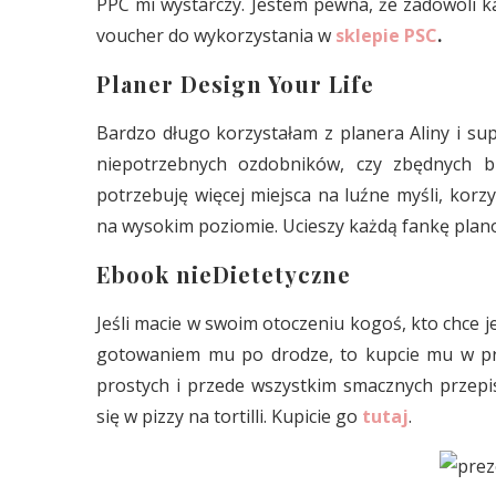
PPC mi wystarczy. Jestem pewna, że zadowoli k
voucher do wykorzystania w
sklepie PSC
.
Planer Design Your Life
Bardzo długo korzystałam z planera Aliny i su
niepotrzebnych ozdobników, czy zbędnych bz
potrzebuję więcej miejsca na luźne myśli, korz
na wysokim poziomie. Ucieszy każdą fankę plan
Ebook nieDietetyczne
Jeśli macie w swoim otoczeniu kogoś, kto chce j
gotowaniem mu po drodze, to kupcie mu w pre
prostych i przede wszystkim smacznych przep
się w pizzy na tortilli. Kupicie go
tutaj
.