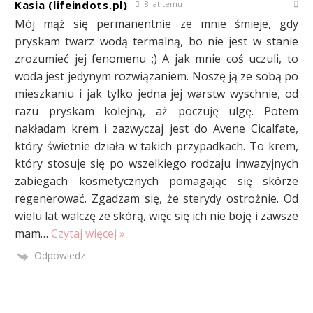
Kasia (lifeindots.pl)
8 lat temu
Mój mąż się permanentnie ze mnie śmieje, gdy
pryskam twarz wodą termalną, bo nie jest w stanie
zrozumieć jej fenomenu ;) A jak mnie coś uczuli, to
woda jest jedynym rozwiązaniem. Noszę ją ze sobą po
mieszkaniu i jak tylko jedna jej warstw wyschnie, od
razu pryskam kolejną, aż poczuję ulgę. Potem
nakładam krem i zazwyczaj jest do Avene Cicalfate,
który świetnie działa w takich przypadkach. To krem,
który stosuje się po wszelkiego rodzaju inwazyjnych
zabiegach kosmetycznych pomagając się skórze
regenerować. Zgadzam się, że sterydy ostrożnie. Od
wielu lat walczę ze skórą, więc się ich nie boję i zawsze
mam
…
Czytaj więcej »
Odpowiedz