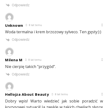
Odpowiedz
Unknown
8 lat temu
Woda termalna i krem brzozowy sylveco. Ten gęsty:):)
Odpowiedz
Milena M
8 lat temu
Nie cierpię takich "przygód".
Odpowiedz
Hellojza About Beauty
8 lat temu
Dobry wpis! Warto wiedzieć jak sobie poradzić w
kryzysowej sytuacji! Ja zwykle w takich chwilach słyszę