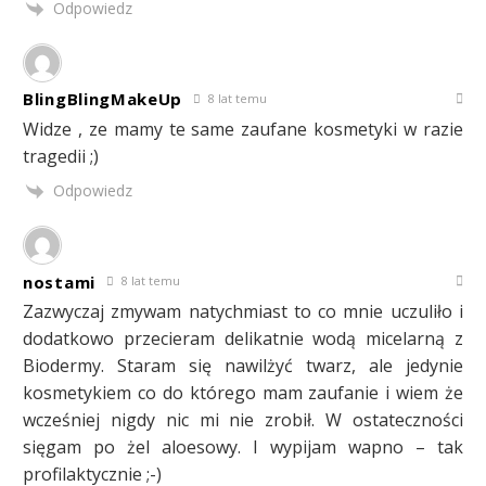
Odpowiedz
BlingBlingMakeUp
8 lat temu
Widze , ze mamy te same zaufane kosmetyki w razie
tragedii ;)
Odpowiedz
nostami
8 lat temu
Zazwyczaj zmywam natychmiast to co mnie uczuliło i
dodatkowo przecieram delikatnie wodą micelarną z
Biodermy. Staram się nawilżyć twarz, ale jedynie
kosmetykiem co do którego mam zaufanie i wiem że
wcześniej nigdy nic mi nie zrobił. W ostateczności
sięgam po żel aloesowy. I wypijam wapno – tak
profilaktycznie ;-)