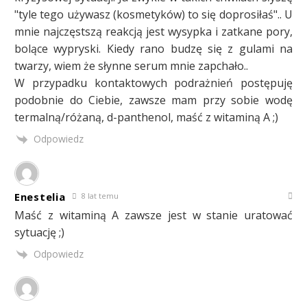
"tyle tego używasz (kosmetyków) to się doprosiłaś".. U
mnie najczęstszą reakcją jest wysypka i zatkane pory,
bolące wypryski. Kiedy rano budzę się z gulami na
twarzy, wiem że słynne serum mnie zapchało..
W przypadku kontaktowych podrażnień postępuję
podobnie do Ciebie, zawsze mam przy sobie wodę
termalną/różaną, d-panthenol, maść z witaminą A ;)
Odpowiedz
Enestelia
8 lat temu
Maść z witaminą A zawsze jest w stanie uratować
sytuację ;)
Odpowiedz