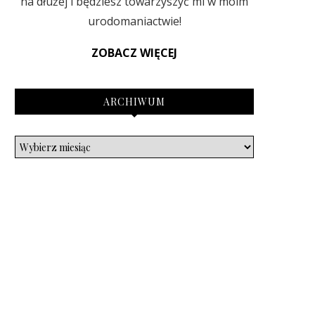
na dłużej i będziesz towarzyszyć mi w moim
urodomaniactwie!
ZOBACZ WIĘCEJ
ARCHIWUM