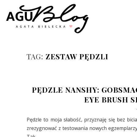
TAG:
ZESTAW PĘDZLI
PĘDZLE NANSHY: GOBSMA
EYE BRUSH S
Pędzle to moja słabość, przyznaję się bez bicia
zrezygnować z testowania nowych egzemplarzy,
Tak …