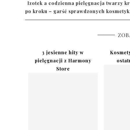
Izotek a codzienna pielęgnacja twarzy k
po kroku – garść sprawdzonych kosmety
ZOB
lów na
3 jesienne hity w
Kosmety
artał
pielęgnacji z Harmony
ostat
Store