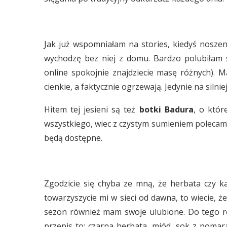
Jak już wspomniałam na stories, kiedyś noszeni
wychodzę bez niej z domu. Bardzo polubiłam 
online spokojnie znajdziecie masę różnych). M
cienkie, a faktycznie ogrzewają. Jedynie na silni
Hitem tej jesieni są też
botki Badura
, o któr
wszystkiego, wiec z czystym sumieniem polecam
będą dostępne.
Zgodzicie się chyba ze mną, że herbata czy 
towarzyszycie mi w sieci od dawna, to wiecie,
sezon również mam swoje ulubione. Do tego ro
przepis to: czarna herbata, miód, sok z pomara