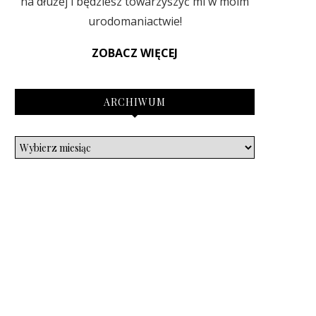
na dłużej i będziesz towarzyszyć mi w moim
urodomaniactwie!
ZOBACZ WIĘCEJ
ARCHIWUM