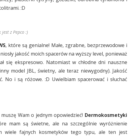
litrami. :D
 jest z Pepco :)
WS
, które są genialne! Małe, zgrabne, bezprzewodowe i
zniosły jakość moich spacerów na wyższy level, ponieważ
ał się ekspresowo. Natomiast w chłodne dni nauszne
nny model JBL, świetny, ale teraz niewygodny). Jakość
ć. No i są różowe. :D Uwielbiam spacerować i słuchać
ale muszę Wam o jednym opowiedzieć!
Dermokosmetyki
re mam są świetne, ale na szczególnie wyróżnienie
m wiele fajnych kosmetyków tego typu, ale ten jest