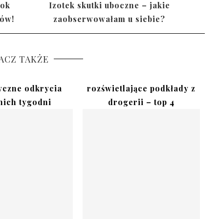
rok
Izotek skutki uboczne – jakie
ków!
zaobserwowałam u siebie?
ACZ TAKŻE
czne odkrycia
rozświetlające podkłady z
nich tygodni
drogerii – top 4