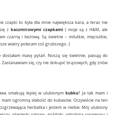
e czapki to była dla mnie największa kara, a teraz nie
się z
kaszmirowymi czapkami
( moje są z H&M, ale
am czarną i beżową. Są świetne – milutkie, mięciutkie,
ejsze wiatry polecam coś grubszego. :)
e dostałam masę pytań. Noszą się świetnie, pasują do
. Zastanawiam się, czy nie dokupić brązowych, gdy znów
kawa smakują lepiej w ulubionym
kubku
? Ja tak mam i
 że mam ogromną słabość do kubasów. Oczywiście na ten
zgrzewająca herbatka i jestem w niebie. Mój ulubiony
ńczy, plasterki cytryny, goździki, odrobina cynamonu i