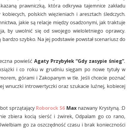
skazaną prawniczką, która odkrywa tajemnice zakładu
obiecych, polskich więzieniach i aresztach śledczych.
nictwa, jakie są relacje między osadzonymi, jak traktuje
bija, by uwolnić się od swojego wieloletniego oprawcy.
ą bardzo szybko. Na jej podstawie powstał scenariusz do
ąteczna powieść
Agaty Przybyłek “Gdy zasypie śnieg”
.
 książki i co roku w grudniu sięgam po nowe tytuły w
humorem, górami i Zakopanym w tle. Jeśli chcecie poznać
jej wnuczki introwertyczki oraz szukacie luźnej, kobiecej
obot sprzątający
Roborock S6
Max
nazwany Krystyną. :D
nie zbiera kocią sierść i żwirek, Odpalam go co rano,
Uwielbiam go za oszczędność czasu i brak konieczności