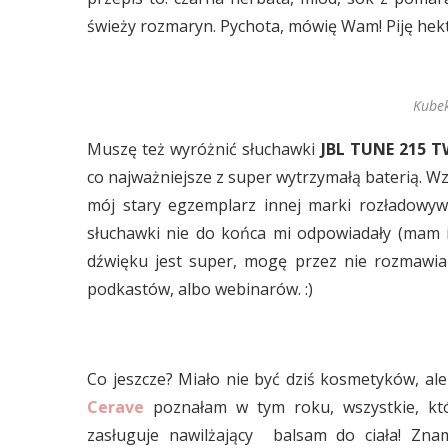
świeży rozmaryn. Pychota, mówię Wam! Piję hekto
Kubek
Muszę też wyróżnić słuchawki
JBL TUNE 215 T
co najważniejsze z super wytrzymałą baterią. W
mój stary egzemplarz innej marki rozładowyw
słuchawki nie do końca mi odpowiadały (mam i
dźwięku jest super, mogę przez nie rozmawia
podkastów, albo webinarów. :)
Co jeszcze? Miało nie być dziś kosmetyków, 
Cerave
poznałam w tym roku, wszystkie, któ
zasługuje nawilżający balsam do ciała! Zna