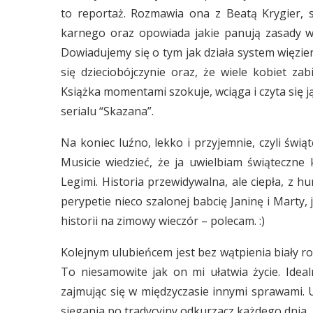
to reportaż. Rozmawia ona z Beatą Krygier, 
karnego oraz opowiada jakie panują zasady w k
Dowiadujemy się o tym jak działa system więzien
się dzieciobójczynie oraz, że wiele kobiet za
Książka momentami szokuje, wciąga i czyta się j
serialu “Skazana”.
Na koniec luźno, lekko i przyjemnie, czyli świ
Musicie wiedzieć, że ja uwielbiam świąteczne
Legimi. Historia przewidywalna, ale ciepła, z 
perypetie nieco szalonej babcię Janinę i Marty, 
historii na zimowy wieczór – polecam. :)
Kolejnym ulubieńcem jest bez wątpienia biały r
To niesamowite jak on mi ułatwia życie. Ideal
zajmując się w międzyczasie innymi sprawami. 
sięgania po tradycyjny odkurzacz każdego dnia.