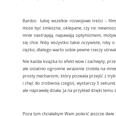
Bardzo lubię wszelkie rozwojowe treści – filmy
może być śmieszne, oklepane, czy nic niewnosząc
mnie nastrajają, napawają optymizmem, motywują
się chce. Niby wszystko takie oczywiste, niby 
ciężko, dlatego warto sobie pewne rzeczy utrwal
Nie każda książka to efekt wow i zachwyty, pr
ale ostatnio ogromne wrażenie zrobiła na mnie
prosty mechanizm, który pozwala przejść z try
i chęć do zrobienia czegoś, wystarczy 5 sekund,
ale naprawdę działa. Ja na przykład dzięki temu
Poza tym chciałabym Wam polecić jeszcze dwie ks