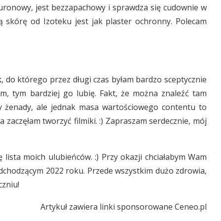
luronowy, jest bezzapachowy i sprawdza się cudownie w
ną skórę od Izoteku jest jak plaster ochronny. Polecam
k
, do którego przez długi czas byłam bardzo sceptycznie
am, tym bardziej go lubię. Fakt, że można znaleźć tam
ary żenady, ale jednak masa wartościowego contentu to
 zaczęłam tworzyć filmiki. :) Zapraszam serdecznie, mój
ę lista moich ulubieńców. :) Przy okazji chciałabym Wam
adchodzącym 2022 roku. Przede wszystkim dużo zdrowia,
czniu!
Artykuł zawiera linki sponsorowane Ceneo.pl