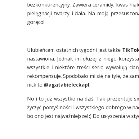
bezkonkurencyjny. Zawiera ceramidy, kwas hia
pielęgnacji twarzy i ciała. Na moją przesuszo
gorąco!
Ulubieńcem ostatnich tygodni jest także
TikTo
nastawiona. Jednak im dłużej z niego korzyst
wszystkie i niektóre treści serio wywołują ci
rekompensuje. Spodobało mi się na tyle, że sama
nick to
@agatabieleckapl
.
No i to już wszystko na dziś. Tak prezentuje si
życzyć pomyślności i wszystkiego dobrego w n
bo ono jest najważniejsze! :) Do usłyszenia w sty