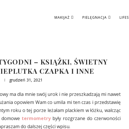
MAKIJAŻ
PIELĘGNACJA
LIFE
YGODNI – KSIĄŻKI, ŚWIETNY
IEPLUTKA CZAPKA I INNE
grudzień 31, 2021
owy ma dla mnie swój urok i nie przeszkadzają mi nawet
dłużania opowiem Wam co umila mi ten czas i przedstawię
mtym roku o tej porze leżałam plackiem w łóżku, walcząc
 3 domowe
termometry
były rozgrzane do czerwoności
praszam do dalszej części wpisu.