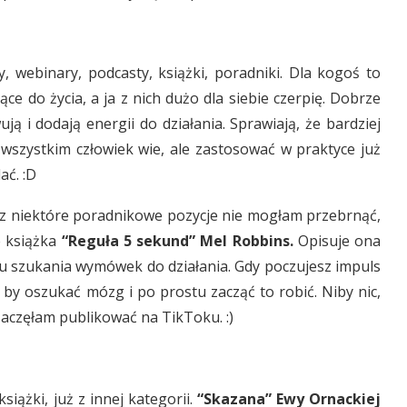
, webinary, podcasty, książki, poradniki. Dla kogoś to
e do życia, a ja z nich dużo dla siebie czerpię. Dobrze
 i dodają energii do działania. Sprawiają, że bardziej
o wszystkim człowiek wie, ale zastosować w praktyce już
ać. :D
zez niektóre poradnikowe pozycje nie mogłam przebrnąć,
 książka
“Reguła 5 sekund” Mel Robbins.
Opisuje ona
bu szukania wymówek do działania. Gdy poczujesz impuls
 by oszukać mózg i po prostu zacząć to robić. Niby nic,
 zaczęłam publikować na TikToku. :)
iążki, już z innej kategorii.
“Skazana” Ewy Ornackiej