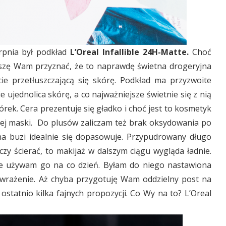
rpnia był podkład
L’Oreal Infallible 24H-Matte.
Choć
szę Wam przyznać, że to naprawdę świetna drogeryjna
acie przetłuszczającą się skórę. Podkład ma przyzwoite
ujednolica skórę, a co najważniejsze świetnie się z nią
órek. Cera prezentuje się gładko i choć jest to kosmetyk
kiej maski. Do plusów zaliczam też brak oksydowania po
 na buzi idealnie się dopasowuje. Przypudrowany długo
czy ścierać, to makijaż w dalszym ciągu wygląda ładnie.
nie używam go na co dzień. Byłam do niego nastawiona
 wrażenie. Aż chyba przygotuję Wam oddzielny post na
ostatnio kilka fajnych propozycji. Co Wy na to? L’Oreal