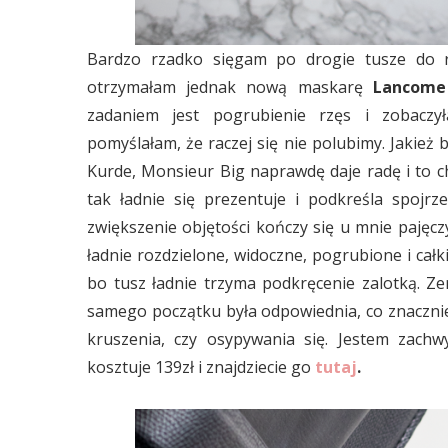
Bardzo rzadko sięgam po drogie tusze do r
otrzymałam jednak nową maskarę
Lancome 
zadaniem jest pogrubienie rzęs i zobaczył
pomyślałam, że raczej się nie polubimy. Jakie
Kurde, Monsieur Big naprawdę daje radę i to c
tak ładnie się prezentuje i podkreśla spojrz
zwiększenie objętości kończy się u mnie pajęczy
ładnie rozdzielone, widoczne, pogrubione i cał
bo tusz ładnie trzyma podkręcenie zalotką. Z
samego początku była odpowiednia, co znaczni
kruszenia, czy osypywania się. Jestem zachw
kosztuje 139zł
i znajdziecie go
tutaj
.