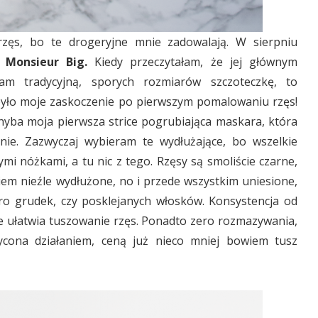
zęs, bo te drogeryjne mnie zadowalają. W sierpniu
Monsieur Big.
Kiedy przeczytałam, że jej głównym
am tradycyjną, sporych rozmiarów szczoteczkę, to
ż było moje zaskoczenie po pierwszym pomalowaniu rzęs!
hyba moja pierwsza strice pogrubiająca maskara, która
enie. Zazwyczaj wybieram te wydłużające, bo wszelkie
mi nóżkami, a tu nic z tego. Rzęsy są smoliście czarne,
kiem nieźle wydłużone, no i przede wszystkim uniesione,
ero grudek, czy posklejanych włosków. Konsystencja od
e ułatwia tuszowanie rzęs. Ponadto zero rozmazywania,
ycona działaniem, ceną już nieco mniej bowiem tusz