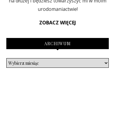
na dłużej i będziesz towarzyszyć mi w moim
urodomaniactwie!
ZOBACZ WIĘCEJ
ARCHIWUM