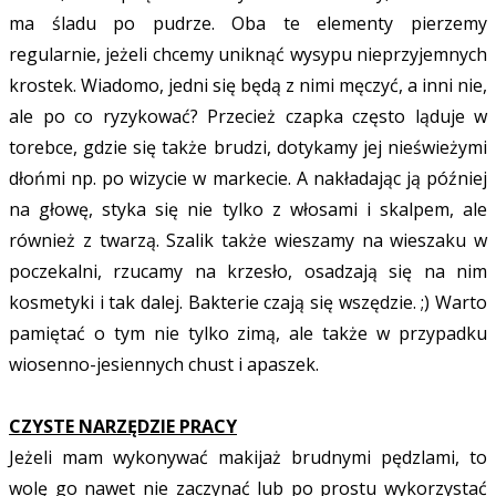
ma śladu po pudrze. Oba te elementy pierzemy
regularnie, jeżeli chcemy uniknąć wysypu nieprzyjemnych
krostek. Wiadomo, jedni się będą z nimi męczyć, a inni nie,
ale po co ryzykować? Przecież czapka często ląduje w
torebce, gdzie się także brudzi, dotykamy jej nieświeżymi
dłońmi np. po wizycie w markecie. A nakładając ją później
na głowę, styka się nie tylko z włosami i skalpem, ale
również z twarzą. Szalik także wieszamy na wieszaku w
poczekalni, rzucamy na krzesło, osadzają się na nim
kosmetyki i tak dalej. Bakterie czają się wszędzie. ;) Warto
pamiętać o tym nie tylko zimą, ale także w przypadku
wiosenno-jesiennych chust i apaszek.
CZYSTE NARZĘDZIE PRACY
Jeżeli mam wykonywać makijaż brudnymi pędzlami, to
wolę go nawet nie zaczynać lub po prostu wykorzystać