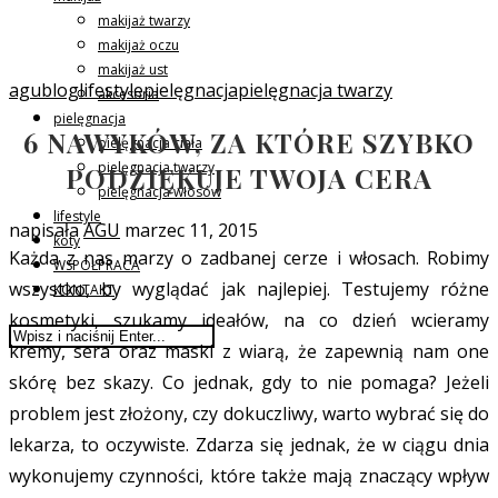
makijaż twarzy
makijaż oczu
makijaż ust
agublog
lifestyle
pielęgnacja
pielęgnacja twarzy
akcesoria
pielęgnacja
6 NAWYKÓW, ZA KTÓRE SZYBKO
pielęgnacja ciała
pielęgnacja twarzy
PODZIĘKUJE TWOJA CERA
pielęgnacja włosów
lifestyle
napisała
AGU
marzec 11, 2015
koty
Każda z nas marzy o zadbanej cerze i włosach. Robimy
WSPÓŁPRACA
wszystko, by wyglądać jak najlepiej. Testujemy różne
KONTAKT
kosmetyki, szukamy ideałów, na co dzień wcieramy
kremy, sera oraz maski z wiarą, że zapewnią nam one
skórę bez skazy. Co jednak, gdy to nie pomaga? Jeżeli
problem jest złożony, czy dokuczliwy, warto wybrać się do
lekarza, to oczywiste. Zdarza się jednak, że w ciągu dnia
wykonujemy czynności, które także mają znaczący wpływ