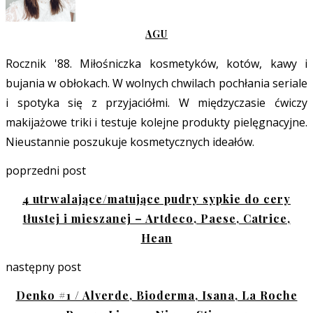
AGU
Rocznik '88. Miłośniczka kosmetyków, kotów, kawy i
bujania w obłokach. W wolnych chwilach pochłania seriale
i spotyka się z przyjaciółmi. W międzyczasie ćwiczy
makijażowe triki i testuje kolejne produkty pielęgnacyjne.
Nieustannie poszukuje kosmetycznych ideałów.
poprzedni post
4 utrwalające/matujące pudry sypkie do cery
tłustej i mieszanej – Artdeco, Paese, Catrice,
Hean
następny post
Denko #1 / Alverde, Bioderma, Isana, La Roche