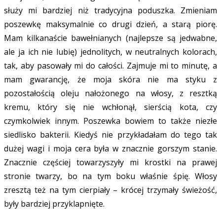
służy mi bardziej niż tradycyjna poduszka. Zmieniam
poszewkę maksymalnie co drugi dzień, a starą piorę.
Mam kilkanaście bawełnianych (najlepsze są jedwabne,
ale ja ich nie lubię) jednolitych, w neutralnych kolorach,
tak, aby pasowały mi do całości. Zajmuje mi to minutę, a
mam gwarancję, że moja skóra nie ma styku z
pozostałością oleju nałożonego na włosy, z resztką
kremu, który się nie wchłonął, sierścią kota, czy
czymkolwiek innym. Poszewka bowiem to także niezłe
siedlisko bakterii. Kiedyś nie przykładałam do tego tak
dużej wagi i moja cera była w znacznie gorszym stanie.
Znacznie częściej towarzyszyły mi krostki na prawej
stronie twarzy, bo na tym boku właśnie śpię. Włosy
zresztą też na tym cierpiały – krócej trzymały świeżość,
były bardziej przyklapnięte.