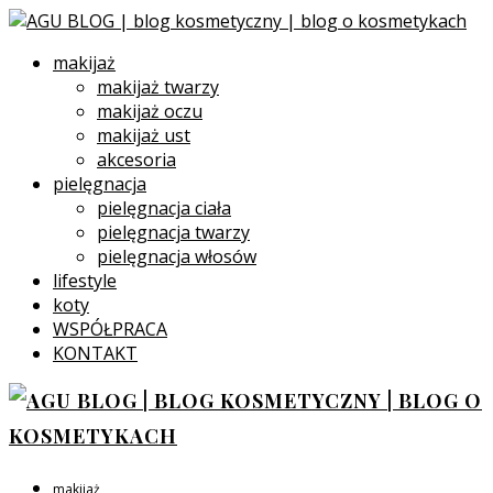
makijaż
makijaż twarzy
makijaż oczu
makijaż ust
akcesoria
pielęgnacja
pielęgnacja ciała
pielęgnacja twarzy
pielęgnacja włosów
lifestyle
koty
WSPÓŁPRACA
KONTAKT
makijaż