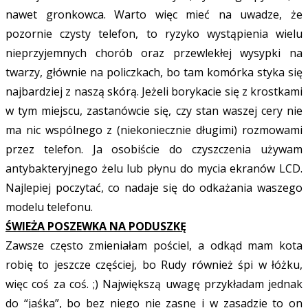
nawet gronkowca. Warto więc mieć na uwadze, że
pozornie czysty telefon, to ryzyko wystąpienia wielu
nieprzyjemnych chorób oraz przewlekłej wysypki na
twarzy, głównie na policzkach, bo tam komórka styka się
najbardziej z naszą skórą. Jeżeli borykacie się z krostkami
w tym miejscu, zastanówcie się, czy stan waszej cery nie
ma nic wspólnego z (niekoniecznie długimi) rozmowami
przez telefon. Ja osobiście do czyszczenia używam
antybakteryjnego żelu lub płynu do mycia ekranów LCD.
Najlepiej poczytać, co nadaje się do odkażania waszego
modelu telefonu.
ŚWIEŻA POSZEWKA NA PODUSZKĘ
Zawsze często zmieniałam pościel, a odkąd mam kota
robię to jeszcze częściej, bo Rudy również śpi w łóżku,
więc coś za coś. ;) Największą uwagę przykładam jednak
do “jaśka”, bo bez niego nie zasnę i w zasadzie to on