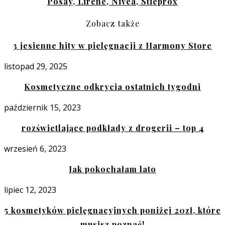
Posay, Lirene, Nivea, Stieprox
Zobacz także
3 jesienne hity w pielęgnacji z Harmony Store
listopad 29, 2025
Kosmetyczne odkrycia ostatnich tygodni
październik 15, 2023
rozświetlające podkłady z drogerii – top 4
wrzesień 6, 2023
Jak pokochałam lato
lipiec 12, 2023
5 kosmetyków pielęgnacyjnych poniżej 20zł, które
musisz poznać!