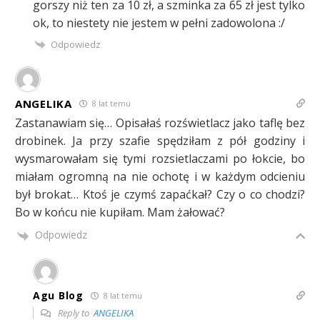
gorszy niż ten za 10 zł, a szminka za 65 zł jest tylko
ok, to niestety nie jestem w pełni zadowolona :/
Odpowiedz
ANGELIKA
8 lat temu
Zastanawiam się… Opisałaś rozświetlacz jako taflę bez
drobinek. Ja przy szafie spędziłam z pół godziny i
wysmarowałam się tymi rozsietlaczami po łokcie, bo
miałam ogromną na nie ochotę i w każdym odcieniu
był brokat… Ktoś je czymś zapaćkał? Czy o co chodzi?
Bo w końcu nie kupiłam. Mam żałować?
Odpowiedz
Agu Blog
8 lat temu
Reply to
ANGELIKA