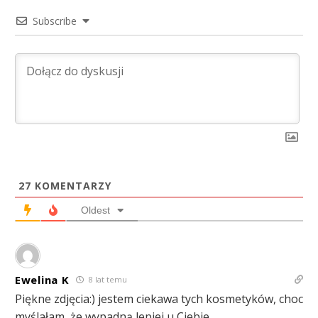
Subscribe
27
KOMENTARZY
Oldest
Ewelina K
8 lat temu
Piękne zdjęcia:) jestem ciekawa tych kosmetyków, choc
myślałam, że wypadną lepiej u Ciebie.