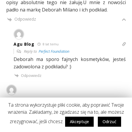
opisy absolutnie tego nie żałuję.U mnie z nowości
padło na markę Deborah Milano i ich podkład.
Odpowiedz
Agu Blog
8 lat temu
Reply to
Perfect Foundation
Deborah ma sporo fajnych kosmetyków, jesteś
zadowolona z podkładu? :)
Odpowiedz
Pluumka
8 lat temu
Ta strona wykorzystuje pliki cookie, aby poprawić Twoje
Rozswietlacz mnei zaitrygowal, ale to szminkia skradla
wrażenia. Zakładamy, że zgadzasz się na to, ale możesz
moje serce <3
zrezygnować, jeśli chcesz.
Akceptuje
Odrzuć
Podklad ma piekne opakowanei ale ten pomarancz to
jakas pomylka….