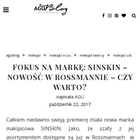
agublog
makijaż
makijaż oczu
makijaż twarzy
makijaż ust
FOKUS NA MARKĘ: SINSKIN –
NOWOŚĆ W ROSSMANNIE – CZY
WARTO?
napisała
AGU
październik 22, 2017
Całkiem niedawno swoją premierę miała nowa marka
makijażowa SINSKIN. Jako, że szafy z jej
asortymentem dostępne są już w Rossmannach w