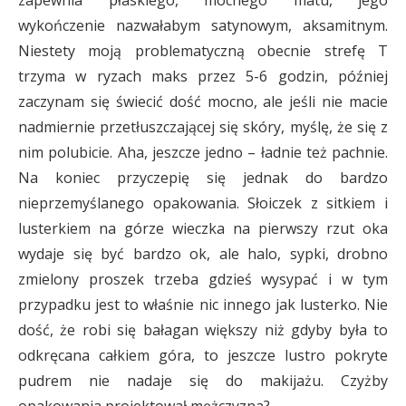
zapewnia płaskiego, mocnego matu, jego
wykończenie nazwałabym satynowym, aksamitnym.
Niestety moją problematyczną obecnie strefę T
trzyma w ryzach maks przez 5-6 godzin, później
zaczynam się świecić dość mocno, ale jeśli nie macie
nadmiernie przetłuszczającej się skóry, myślę, że się z
nim polubicie. Aha, jeszcze jedno – ładnie też pachnie.
Na koniec przyczepię się jednak do bardzo
nieprzemyślanego opakowania. Słoiczek z sitkiem i
lusterkiem na górze wieczka na pierwszy rzut oka
wydaje się być bardzo ok, ale halo, sypki, drobno
zmielony proszek trzeba gdzieś wysypać i w tym
przypadku jest to właśnie nic innego jak lusterko. Nie
dość, że robi się bałagan większy niż gdyby była to
odkręcana całkiem góra, to jeszcze lustro pokryte
pudrem nie nadaje się do makijażu. Czyżby