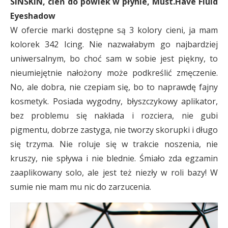
SINSKIN, cień do powiek w płynie, Must.Have Fluid
Eyeshadow
W ofercie marki dostępne są 3 kolory cieni, ja mam
kolorek 342 Icing. Nie nazwałabym go najbardziej
uniwersalnym, bo choć sam w sobie jest piękny, to
nieumiejętnie nałożony może podkreślić zmęczenie.
No, ale dobra, nie czepiam się, bo to naprawdę fajny
kosmetyk. Posiada wygodny, błyszczykowy aplikator,
bez problemu się nakłada i rozciera, nie gubi
pigmentu, dobrze zastyga, nie tworzy skorupki i długo
się trzyma. Nie roluje się w trakcie noszenia, nie
kruszy, nie spływa i nie blednie. Śmiało zda egzamin
zaaplikowany solo, ale jest też niezły w roli bazy! W
sumie nie mam mu nic do zarzucenia.