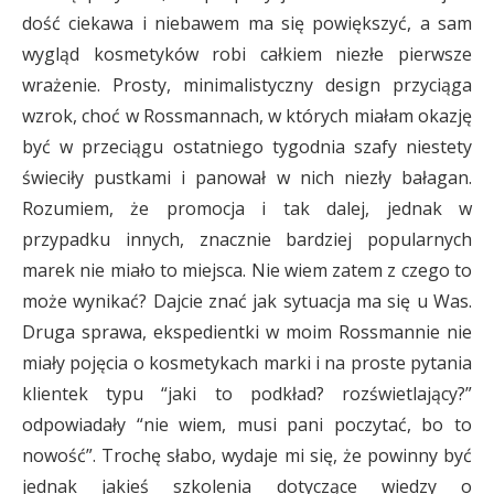
dość ciekawa i niebawem ma się powiększyć, a sam
wygląd kosmetyków robi całkiem niezłe pierwsze
wrażenie. Prosty, minimalistyczny design przyciąga
wzrok, choć w Rossmannach, w których miałam okazję
być w przeciągu ostatniego tygodnia szafy niestety
świeciły pustkami i panował w nich niezły bałagan.
Rozumiem, że promocja i tak dalej, jednak w
przypadku innych, znacznie bardziej popularnych
marek nie miało to miejsca. Nie wiem zatem z czego to
może wynikać? Dajcie znać jak sytuacja ma się u Was.
Druga sprawa, ekspedientki w moim Rossmannie nie
miały pojęcia o kosmetykach marki i na proste pytania
klientek typu “jaki to podkład? rozświetlający?”
odpowiadały “nie wiem, musi pani poczytać, bo to
nowość”. Trochę słabo, wydaje mi się, że powinny być
jednak jakieś szkolenia dotyczące wiedzy o