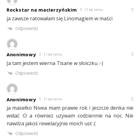
Rockstar na macierzyńskim
11 lat temu
ja zawsze ratowałam się Linomagiem w maści
Odpowiedz
Anonimowy
11 lat temu
Ja tam jestem wierna Tisane w słoiczku :-)
Odpowiedz
Anonimowy
11 lat temu
ja masełko Nivea mam prawie rok i jeszcze denka nie
widać :O a równiez uzywam codziennie na noc. Nie
nawilża jakoś rewelacyjnie moich ust :(
Odpowiedz