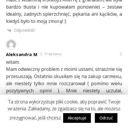
bardzo tłusta i nie kupowałam ponownie) – zestaw
idealny, żadnych spierzchnięć, pękania ani kącików, a
kiedyś było to moją zmorą! :)
Odpowiedz
Aleksandra M
11 lat temu
witam.
Mam odwieczny problem z moimi ustami, strasznie się
przesuszają. Ostatnio skusiłam się na zakup carmexu,
ale niestety tylko mnie rozczarował ( pomimo wielu
pozytywnych opinii ). Mnie niestety uczulał,
dostawałam koło ust dziwnych krostek. Gdy go
Ta strona wykorzystuje pliki cookie, aby poprawić Twoje
odstawiłam problem się skończył. Zamiennie kupiłam
wrażenia. Zakładamy, że zgadzasz się na to, ale możesz
wazelinę poziomkową z Flos-Leku. Ta wazelina
zrezygnować, jeśli chcesz.
Akceptuje
Odrzuć
spisuje się świetnie. Natomiast na wieczór stosuję
nieśmiertelne masełko z Nivea.