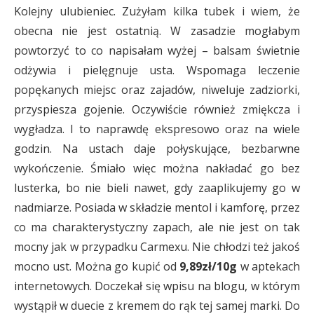
Kolejny ulubieniec. Zużyłam kilka tubek i wiem, że
obecna nie jest ostatnią. W zasadzie mogłabym
powtorzyć to co napisałam wyżej – balsam świetnie
odżywia i pielęgnuje usta. Wspomaga leczenie
popękanych miejsc oraz zajadów, niweluje zadziorki,
przyspiesza gojenie. Oczywiście również zmiękcza i
wygładza. I to naprawdę ekspresowo oraz na wiele
godzin. Na ustach daje połyskujące, bezbarwne
wykończenie. Śmiało więc można nakładać go bez
lusterka, bo nie bieli nawet, gdy zaaplikujemy go w
nadmiarze. Posiada w składzie mentol i kamforę, przez
co ma charakterystyczny zapach, ale nie jest on tak
mocny jak w przypadku Carmexu. Nie chłodzi też jakoś
mocno ust. Można go kupić od
9,89zł/10g
w aptekach
internetowych. Doczekał się wpisu na blogu, w którym
wystąpił w duecie z kremem do rąk tej samej marki. Do