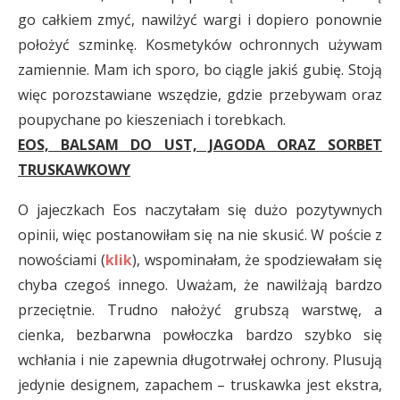
go całkiem zmyć, nawilżyć wargi i dopiero ponownie
położyć szminkę. Kosmetyków ochronnych używam
zamiennie. Mam ich sporo, bo ciągle jakiś gubię. Stoją
więc porozstawiane wszędzie, gdzie przebywam oraz
poupychane po kieszeniach i torebkach.
EOS, BALSAM DO UST, JAGODA ORAZ SORBET
TRUSKAWKOWY
O jajeczkach Eos naczytałam się dużo pozytywnych
opinii, więc postanowiłam się na nie skusić. W poście z
nowościami (
klik
), wspominałam, że spodziewałam się
chyba czegoś innego. Uważam, że nawilżają bardzo
przeciętnie. Trudno nałożyć grubszą warstwę, a
cienka, bezbarwna powłoczka bardzo szybko się
wchłania i nie zapewnia długotrwałej ochrony. Plusują
jedynie designem, zapachem – truskawka jest ekstra,