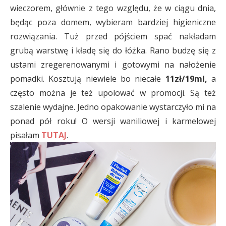
wieczorem, głównie z tego względu, że w ciągu dnia,
będąc poza domem, wybieram bardziej higieniczne
rozwiązania. Tuż przed pójściem spać nakładam
grubą warstwę i kładę się do łóżka. Rano budzę się z
ustami zregerenowanymi i gotowymi na nałożenie
pomadki. Kosztują niewiele bo niecałe
11zł/19ml,
a
często można je też upolować w promocji. Są też
szalenie wydajne. Jedno opakowanie wystarczyło mi na
ponad pół roku! O wersji waniliowej i karmelowej
pisałam
TUTAJ
.