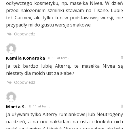
odżywczego kosmetyku, np. masełka Nivea. W dzień
przed nałożeniem szminki stawiam na Tisane. Lubię
też Carmex, ale tylko ten w podstawowej wersji, nie
przypadły mi do gustu wersje smakowe.
Odpowiedz
Kamila Konarska
11 lat temu
Ja też bardzo lubię Alterrę, te masełka Nivea są
niestety dla moich ust za słabe:/
Odpowiedz
Marta S.
11 lat temu
Ja używam tylko Alterry rumiankowej lub Neutrogeny
na dzień, a na noc nakładam na usta i dookoła nich
maść z witaminą A (kiedyś Alterrę z granatem, ale była