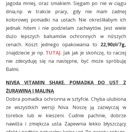
jagoda mniej, oraz smakiem. Sięgam po nie w ciągu
dnia,np. w trakcie pracy, gdy nie mam żadnej
kolorowej pomadki na ustach. Nie określiłabym ich
jednak hitem i nie podzielam zachwytów. Jest wiele
dużo lepszych balsamów ochronnych w niższych
cenach. Koszt jednego opakowania to
22,90zł/7g,
znajdziecie je np.
TUTAJ
.
Jak jak je skończę, to raczej
nie zdecyduję się na następne, być może spróbuję
Balmi.
NIVEA VITAMIN SHAKE, POMADKA DO UST Z
ŻURAWINĄ I MALINĄ
Dobra pomadka ochronna w sztyfcie. Chyba ulubiona
ze wszystkich wersji Niva. Noszę ją zazwyczaj w
torebce lub w kieszeni. Cudnie pachnie, dobrze
nawilża i zmiękcza usta. Zapewnia lekko błyszczący
efekt i podbija naturalny kolor ust. Po prostu robi to,