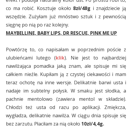
co ma robić. Kosztuje około
8zł/48g
i znajdziecie ją
wszędzie. Zużyłam już mnóstwo sztuk i z pewnością
sięgnę po nią po raz kolejny.
MAYBELLINE, BABY LIPS, DR RESCUE, PINK ME UP
Powtórzę to, co napisałam w poprzednim poście z
ulubieńcami lutego (
klik
). Nie jest to najbardziej
nawilżająca pomadka jaką znam, ale spisuje mi się
całkiem nieźle. Kupiłam ją z czystej ciekawości i mam
teraz ochotę na inne wersje. Delikatnie barwi usta i
nadaje im subtelny połysk. W smaku jest słodka, a
pachnie mentolowo (zawiera mentol w składzie).
Chłodzi też usta od razu po aplikacji. Zmiękcza,
wygładza, delikatnie nawilża. W ciągu dnia spisuje się
bez zarzutu. Płaciłam za nią około
10zł/4,4g.