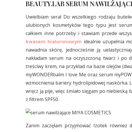
BEAUTY.LAB SERUM NAWILŻAJĄC
Uwielbiam sera! Do wszelkiego rodzaju butel
ulubionych kosmetyków tego typu jest seru
całkiem inne potrzeby i stawiam przede wszys
kwasem hialuronowym
idealnie uzupełnia mo
nawadnia skórę, jednocześnie ją uelastyczniaj
nakładam serum na oczyszczoną twarz i po d
treściwy krem, na przykład na bazie olejów (d
myWONDERbalm I love Me oraz serum myPOWERe
wzmocnienia bariery hydrolipidowej naskórka. L
wręcz ją pije, więc śmiało sięgam po niebiesk
z filtrem SPF50.
Zanim zaczęłam przyjmować Izotek również dob