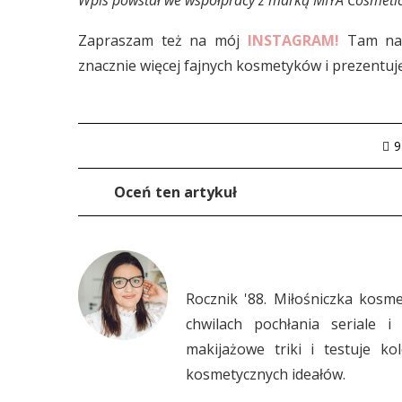
Wpis powstał we współpracy z marką MIYA Cosmetic
Zapraszam też na mój
INSTAGRAM!
Tam na 
znacznie więcej fajnych kosmetyków i prezentuj
9
Oceń ten artykuł
Rocznik '88. Miłośniczka kosm
chwilach pochłania seriale i
makijażowe triki i testuje ko
kosmetycznych ideałów.