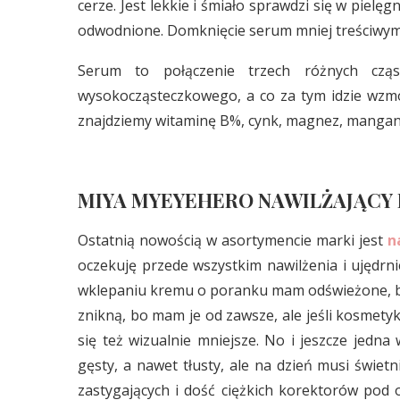
cerze. Jest lekkie i śmiało sprawdzi się w pielę
odwodnione. Domknięcie serum mniej treściwym 
Serum to połączenie trzech różnych czą
wysokocząsteczkowego, a co za tym idzie wzmo
znajdziemy witaminę B%, cynk, magnez, mangan i
MIYA MYEYEHERO NAWILŻAJĄCY
Ostatnią nowością w asortymencie marki jest
n
oczekuję przede wszystkim nawilżenia i ujędrni
wklepaniu kremu o poranku mam odświeżone, bar
znikną, bo mam je od zawsze, ale jeśli kosmetyk
się też wizualnie mniejsze. No i jeszcze jedn
gęsty, a nawet tłusty, ale na dzień musi świ
zastygających i dość ciężkich korektorów pod 