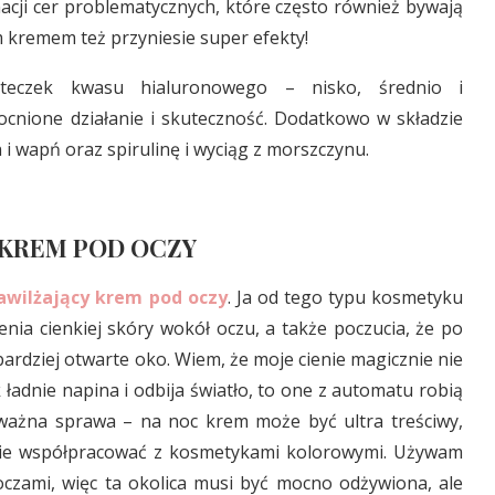
gnacji cer problematycznych, które często również bywają
kremem też przyniesie super efekty!
steczek kwasu hialuronowego – nisko, średnio i
cnione działanie i skuteczność. Dodatkowo w składzie
 wapń oraz spirulinę i wyciąg z morszczynu.
 KREM POD OCZY
awilżający krem pod oczy
. Ja od tego typu kosmetyku
enia cienkiej skóry wokół oczu, a także poczucia, że po
dziej otwarte oko. Wiem, że moje cienie magicznie nie
 ładnie napina i odbija światło, to one z automatu robią
a ważna sprawa – na noc krem może być ultra treściwy,
etnie współpracować z kosmetykami kolorowymi. Używam
oczami, więc ta okolica musi być mocno odżywiona, ale