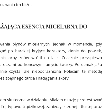
znania ich bliżej.
ŻAJĄCA ESENCJA MICELARNA DO
owania płynów micelarnych. Jednak w momencie, gdy
ać po bardziej kryjące korektory, cienie do powiek,
icelarny znów wrócił do łask. Znacznie przyspiesza
od oczami po końcowym umyciu twarzy. Po demakijażu
lnie czysta, ale niepodrażniona. Polecam tę metodę
ez zbędnego tarcia i naciągania skóry.
zem skuteczna w działaniu. Miałam okazję przetestować
Tej typowo trądzikowej, zanieczyszczonej i tłustej oraz