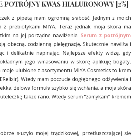
E POTRÓJNY KWAS HIALURONOWY [2%]
eczek z pipetą mam ogromną słabość. Jednym z moich
m z prebiotykami MIYA. Teraz jednak moja skóra ma
tkim na jej porządne nawilżenie.
Serum z potrójnym
ją obecną, codzienną pielęgnację. Skutecznie nawilża i
ąc i delikatnie napinając. Najlepsze efekty widzę, gdy
okładnym jego wmasowaniu w skórę aplikuję bogaty,
wa moje ulubione z asortymentu MIYA Cosmetics to krem
lixir). Wtedy mam poczucie dogłębnego odżywienia i
ekka, żelowa formuła szybko się wchłania, a moja skóra
ą buteleczkę także rano. Wtedy serum “zamykam” kremem
rze służyło mojej trądzikowej, przetłuszczającej się