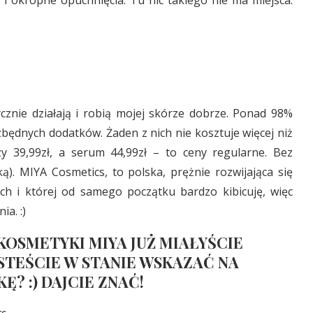
i okropne opuchnięcia. Tu nic takiego nie ma miejsca.
cznie działają i robią mojej skórze dobrze. Ponad 98%
będnych dodatków. Żaden z nich nie kosztuje więcej niż
zy 39,99zł, a serum 44,99zł – to ceny regularne. Bez
. MIYA Cosmetics, to polska, prężnie rozwijająca się
ach i której od samego początku bardzo kibicuję, więc
ia. :)
KOSMETYKI MIYA JUŻ MIAŁYŚCIE
STEŚCIE W STANIE WSKAZAĆ NA
? :) DAJCIE ZNAĆ!