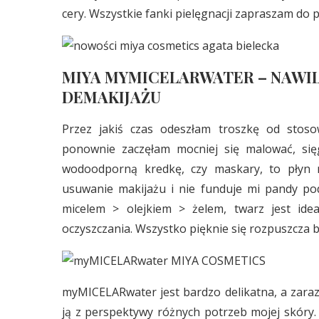
cery. Wszystkie fanki pielęgnacji zapraszam do po
MIYA MYMICELARWATER – NAWIL
DEMAKIJAŻU
Przez jakiś czas odeszłam troszkę od stos
ponownie zaczęłam mocniej się malować, sięg
wodoodporną kredkę, czy maskary, to płyn m
usuwanie makijażu i nie funduje mi pandy p
micelem > olejkiem > żelem, twarz jest idea
oczyszczania. Wszystko pięknie się rozpuszcza b
myMICELARwater jest bardzo delikatna, a zara
ją z perspektywy różnych potrzeb mojej skóry. 