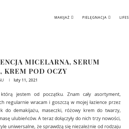
MAKIJAŻ
PIELĘGNACJA
LIFE
SENCJA MICELARNA, SERUM
, KREM POD OCZY
GU
luty 11, 2021
którą jestem od początku. Znam cały asortyment,
ch regularnie wracam i goszczą w mojej łazience przez
ek do demakijażu, maseczki, różowy krem do twarzy,
asę ulubieńców. A teraz dołączyły do nich trzy nowości,
le uniwersalne, że sprawdzą się niezależnie od rodzaju