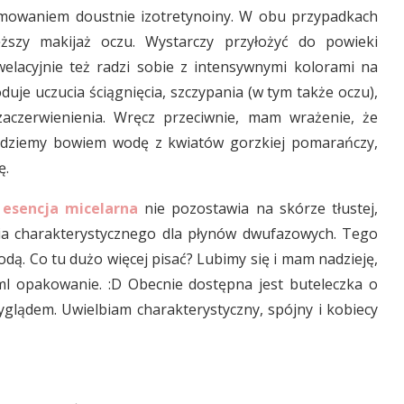
yjmowaniem doustnie izotretynoiny. W obu przypadkach
ęższy makijaż oczu. Wystarczy przyłożyć do powieki
welacyjnie też radzi sobie z intensywnymi kolorami na
duje uczucia ściągnięcia, szczypania (w tym także oczu),
aczerwienienia. Wręcz przeciwnie, mam wrażenie, że
najdziemy bowiem wodę z kwiatów gorzkiej pomarańczy,
ę.
 esencja micelarna
nie pozostawia na skórze tłustej,
nia charakterystycznego dla płynów dwufazowych. Tego
dą. Co tu dużo więcej pisać? Lubimy się i mam nadzieję,
ml opakowanie. :D Obecnie dostępna jest buteleczka o
glądem. Uwielbiam charakterystyczny, spójny i kobiecy