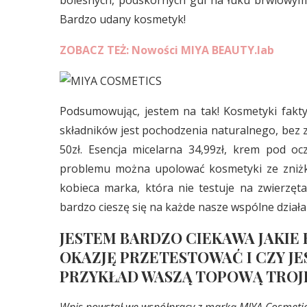
bolesnych, podskórnych gul na łuku brwiowym 
Bardzo udany kosmetyk!
ZOBACZ TEŻ: Nowości MIYA BEAUTY.lab
Podsumowując, jestem na tak! Kosmetyki fakty
składników jest pochodzenia naturalnego, bez z
50zł. Esencja micelarna 34,99zł, krem pod oc
problemu można upolować kosmetyki ze zniżką)
kobieca marka, która nie testuje na zwierzęt
bardzo cieszę się na każde nasze wspólne działan
JESTEM BARDZO CIEKAWA JAKIE 
OKAZJĘ PRZETESTOWAĆ I CZY JE
PRZYKŁAD WASZĄ TOPOWĄ TROJKĘ