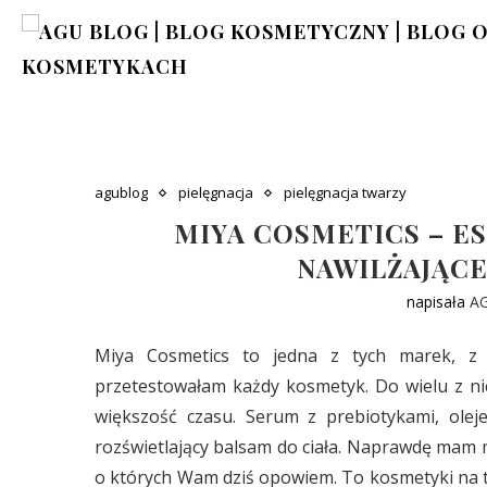
agublog
pielęgnacja
pielęgnacja twarzy
MIYA COSMETICS – E
NAWILŻAJĄCE
napisała
A
Miya Cosmetics to jedna z tych marek, z 
przetestowałam każdy kosmetyk. Do wielu z ni
większość czasu. Serum z prebiotykami, olej
rozświetlający balsam do ciała. Naprawdę mam m
o których Wam dziś opowiem. To kosmetyki na ty