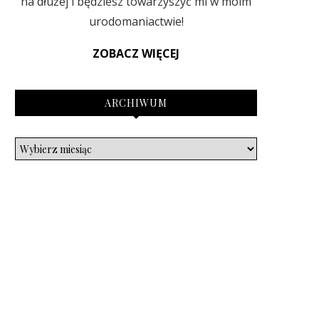
na dłużej i będziesz towarzyszyć mi w moim
urodomaniactwie!
ZOBACZ WIĘCEJ
ARCHIWUM