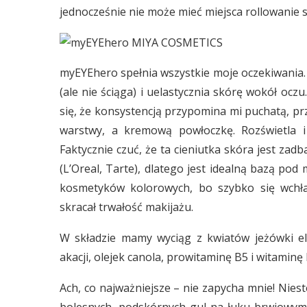
jednocześnie nie może mieć miejsca rollowanie si
myEYEhero spełnia wszystkie moje oczekiwania.
(ale nie ściąga) i uelastycznia skórę wokół oczu
się, że konsystencją przypomina mi puchatą, p
warstwy, a kremową powłoczkę. Rozświetla i 
Faktycznie czuć, że ta cieniutka skóra jest za
(L’Oreal, Tarte), dlatego jest idealną bazą pod 
kosmetyków kolorowych, bo szybko się wchła
skracał trwałość makijażu.
W składzie mamy wyciąg z kwiatów jeżówki ele
akacji, olejek canola, prowitaminę B5 i witamin
Ach, co najważniejsze – nie zapycha mnie! Nie