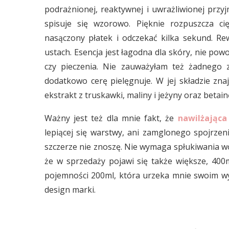
podrażnionej, reaktywnej i uwrażliwionej prz
spisuje się wzorowo. Pięknie rozpuszcza ci
nasączony płatek i odczekać kilka sekund. Re
ustach. Esencja jest łagodna dla skóry, nie powo
czy pieczenia. Nie zauważyłam też żadnego z
dodatkowo cerę pielęgnuje. W jej składzie z
ekstrakt z truskawki, maliny i jeżyny oraz betain
Ważny jest też dla mnie fakt, że
nawilżająca
lepiącej się warstwy, ani zamglonego spojrze
szczerze nie znoszę. Nie wymaga spłukiwania wo
że w sprzedaży pojawi się także większe, 400
pojemności 200ml, która urzeka mnie swoim wy
design marki.