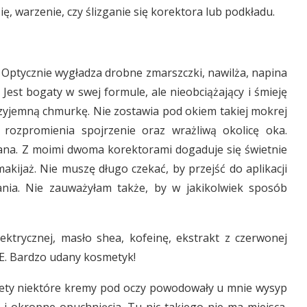
ę, warzenie, czy ślizganie się korektora lub podkładu.
 Optycznie wygładza drobne zmarszczki, nawilża, napina
. Jest bogaty w swej formule, ale nieobciążający i śmieję
rzyjemną chmurkę. Nie zostawia pod okiem takiej mokrej
rozpromienia spojrzenie oraz wrażliwą okolicę oka.
dbana. Z moimi dwoma korektorami dogaduje się świetnie
makijaż. Nie muszę długo czekać, by przejść do aplikacji
nia. Nie zauważyłam także, by w jakikolwiek sposób
ktrycznej, masło shea, kofeinę, ekstrakt z czerwonej
ę E. Bardzo udany kosmetyk!
stety niektóre kremy pod oczy powodowały u mnie wysyp