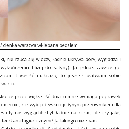
 / cienka warstwa wklepana pędzlem
ki, nie rzuca się w oczy, ładnie ukrywa pory, wygładza i
 wykończeniu bliżej do satyny). Ja jednak zawsze go
szam trwałość makijażu, to jeszcze ułatwiam sobie
owania.
na skórze przez większość dnia, u mnie wymaga poprawek
omiernie, nie wybija błysku i jedynym przeciwnikiem dla
estety nie wyglądał zbyt ładnie na nosie, ale czy jakiś
steczkami higienicznymi? Ja takiego nie znam.
atrice je podkreśli. Z minimalną ilością jeszcze sobie