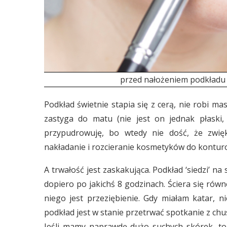
przed nałożeniem podkładu
Podkład świetnie stapia się z cerą, nie robi mas
zastyga do matu (nie jest on jednak płaski,
przypudrowuję, bo wtedy nie dość, że zwięk
nakładanie i rozcieranie kosmetyków do kontur
A trwałość jest zaskakująca. Podkład ‘siedzi’ 
dopiero po jakichś 8 godzinach. Ściera się równ
niego jest przeziębienie. Gdy miałam katar, ni
podkład jest w stanie przetrwać spotkanie z chu
Jeśli mamy naprawdę dużo suchych skórek, to C