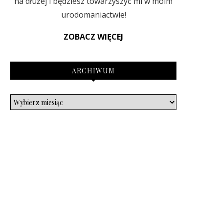
na dłużej i będziesz towarzyszyć mi w moim
urodomaniactwie!
ZOBACZ WIĘCEJ
ARCHIWUM