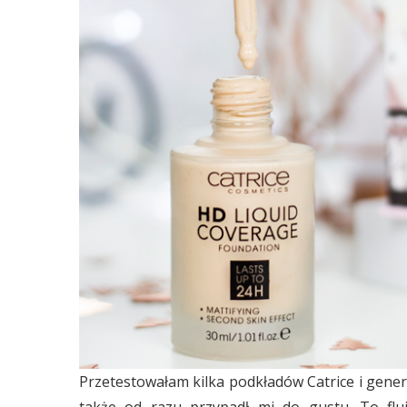
Przetestowałam kilka podkładów Catrice i gene
także od razu przypadł mi do gustu. To flu