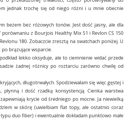
em jednak trochę się od niego różni i u mnie obecnie
ym beżem bez różowych tonów. Jest dość jasny, ale dla
 porównaniu z Bourjois Healthy Mix 51 i Revlon CS 150
 Revlonu 180. Zobaczcie zresztą na swatchach poniżej. U
 po brązujące wsparcie.
podkład lekko oksyduje, ale to ciemnienie widać przede
sadzie żadnej różnicy po roztarciu zarówno chwilę od
kryjących, długotrwałych. Spodziewałam się więc gęstej i
ą, płynną i dość rzadką konsystencją. Cienka warstwa
 zapewniają krycie od średniego po mocne. Ja niewielką
zlem w skórę (uwielbiam flat topy, ale ostatnio coraz
 typu duo fiber) i ewentualnie dokładam punktowo małe