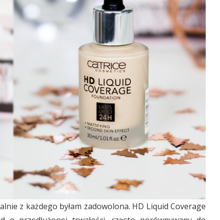
ralnie z każdego byłam zadowolona. HD Liquid Coverage
id o przedłużonej trwałości, często porównywany do