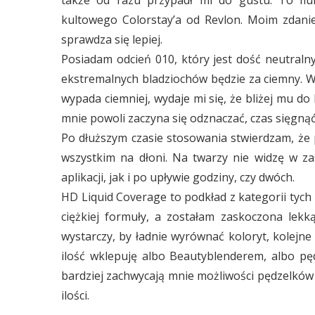
kultowego Colorstay’a od Revlon. Moim zdani
sprawdza się lepiej.
Posiadam odcień 010, który jest dość neutraln
ekstremalnych bladziochów będzie za ciemny. W
wypada ciemniej, wydaje mi się, że bliżej mu do
mnie powoli zaczyna się odznaczać, czas sięgnąć
Po dłuższym czasie stosowania stwierdzam, że 
wszystkim na dłoni. Na twarzy nie widzę w za
aplikacji, jak i po upływie godziny, czy dwóch.
HD Liquid Coverage to podkład z kategorii tych 
ciężkiej formuły, a zostałam zaskoczona lekk
wystarczy, by ładnie wyrównać koloryt, kolejne
ilość wklepuję albo Beautyblenderem, albo pęd
bardziej zachwycają mnie możliwości pędzelków
ilości.