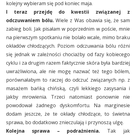
kolejny wybieram się pod koniec maja.
I teraz przejdę do kwestii związanej z
odczuwaniem bólu.
Wiele z Was obawia się, że sam
zabieg boli. Jak pisałam w poprzednim w poście, mnie
na pierwszym spotkaniu nie bolało wcale, mimo braku
okładów chłodzących. Poziom odczuwania bólu różni
się jednak w zależności chociażby od fazy kobiecego
cyklu i za drugim razem faktycznie skóra była bardziej
uwrażliwiona, ale nie mogę nazwać też tego bólem,
porównałabym to raczej do odczuć związanych np. z
masażem bańką chińską, czyli lekkiego zasysania i
jakby mrowienia. Trzeci natomiast ponownie nie
powodował żadnego dyskomfortu. Na marginesie
dodam jeszcze, że te okłady chłodzące, to świetna
sprawa, bo dodatkowo znieczulają i przynoszą ulgę.
Kolejna sprawa – podrażnienia.
Tak jak