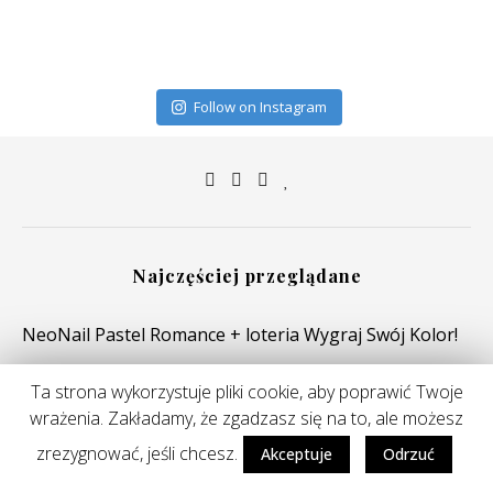
Follow on Instagram
Najczęściej przeglądane
NeoNail Pastel Romance + loteria Wygraj Swój Kolor!
Plan na lepszą wersję samej siebie i super konkurs
Ta strona wykorzystuje pliki cookie, aby poprawić Twoje
NeoNail
wrażenia. Zakładamy, że zgadzasz się na to, ale możesz
10 mikołajkowych prezentów dla niej do 50zł
zrezygnować, jeśli chcesz.
Akceptuje
Odrzuć