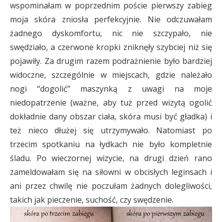
wspominałam w poprzednim poście pierwszy zabieg
moja skóra zniosła perfekcyjnie. Nie odczuwałam
żadnego dyskomfortu, nic nie szczypało, nie
swędziało, a czerwone kropki zniknęły szybciej niż się
pojawiły. Za drugim razem podrażnienie było bardziej
widoczne, szczególnie w miejscach, gdzie należało
nogi “dogolić” maszynką z uwagi na moje
niedopatrzenie (ważne, aby tuż przed wizytą ogolić
dokładnie dany obszar ciała, skóra musi być gładka) i
też nieco dłużej się utrzymywało. Natomiast po
trzecim spotkaniu na łydkach nie było kompletnie
śladu. Po wieczornej wizycie, na drugi dzień rano
zameldowałam się na siłowni w obcisłych leginsach i
ani przez chwilę nie poczułam żadnych dolegliwości,
takich jak pieczenie, suchość, czy swędzenie.