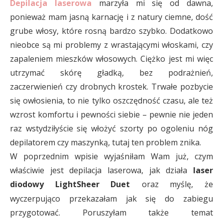
Depilacja laserowa
marzyła mi się od dawna,
ponieważ mam jasną karnację i z natury ciemne, dość
grube włosy, które rosną bardzo szybko. Dodatkowo
nieobce są mi problemy z wrastającymi włoskami, czy
zapaleniem mieszków włosowych. Ciężko jest mi więc
utrzymać skórę gładką, bez podrażnień,
zaczerwienień czy drobnych krostek. Trwałe pozbycie
się owłosienia, to nie tylko oszczędność czasu, ale też
wzrost komfortu i pewności siebie – pewnie nie jeden
raz wstydziłyście się włożyć szorty po ogoleniu nóg
depilatorem czy maszynką, tutaj ten problem znika.
W poprzednim wpisie wyjaśniłam Wam już, czym
właściwie jest depilacja laserowa, jak działa
laser
diodowy LightSheer Duet
oraz myślę, że
wyczerpująco przekazałam jak się do zabiegu
przygotować. Poruszyłam także temat