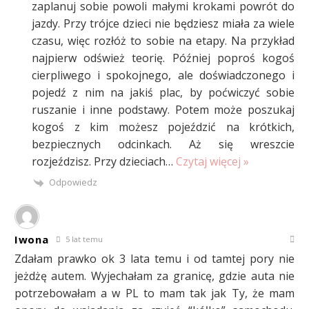
zaplanuj sobie powoli małymi krokami powrót do
jazdy. Przy trójce dzieci nie będziesz miała za wiele
czasu, więc rozłóż to sobie na etapy. Na przykład
najpierw odśwież teorię. Później poproś kogoś
cierpliwego i spokojnego, ale doświadczonego i
pojedź z nim na jakiś plac, by poćwiczyć sobie
ruszanie i inne podstawy. Potem może poszukaj
kogoś z kim możesz pojeździć na krótkich,
bezpiecznych odcinkach. Aż się wreszcie
rozjeździsz. Przy dzieciach
…
Czytaj więcej »
Odpowiedz
Iwona
5 lat temu
Zdałam prawko ok 3 lata temu i od tamtej pory nie
jeżdżę autem. Wyjechałam za granicę, gdzie auta nie
potrzebowałam a w PL to mam tak jak Ty, że mam