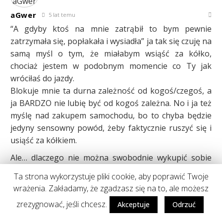
aGwer
5 lat temu
“A gdyby ktoś na mnie zatrąbił to bym pewnie
zatrzymała się, popłakała i wysiadła” ja tak się czuję na
samą myśl o tym, że miałabym wsiąść za kółko,
chociaż jestem w podobnym momencie co Ty jak
wróciłaś do jazdy.
Blokuje mnie ta durna zależność od kogoś/czegoś, a
ja BARDZO nie lubię być od kogoś zależna. No i ja też
myślę nad zakupem samochodu, bo to chyba będzie
jedyny sensowny powód, żeby faktycznie ruszyć się i
usiąść za kółkiem.
Ale… dlaczego nie można swobodnie wykupić sobie
dodatkowych jazd jak już się ma prawo jazdy? Nie
Ta strona wykorzystuje pliki cookie, aby poprawić Twoje
bardzo rozumiem dlaczego…
wrażenia. Zakładamy, że zgadzasz się na to, ale możesz
Odpowiedz
zrezygnować, jeśli chcesz.
Akceptuje
Odrzuć