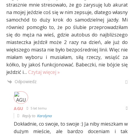
strasznie mnie stresowało, że go zarysuję lub akurat
na mojej jeździe coś się w nim zepsuje, dlatego własny
samochód to duży krok do samodzielnej jazdy. Mi
również pomogło to, że po ślubie przeprowadziłam
się do męża na wieś, gdzie autobus do najbliższego
miasteczka jeździł może 2 razy na dzień, ale już do
większego miasta nie było bezpośredniej linii. Więc nie
miałam wyboru i musiałam, siłą rzeczy, wsiąść za
kółko, by jakoś funkcjonować. Babeczki, nie bójcie się
jeździć i
…
Czytaj więcej »
Odpowiedz
AGU
5 lat temu
Reply to
Karolyna
Dokładnie, co swoje, to swoje :) Ja niby mieszkam w
dużym mieście, ale bardzo doceniam i tak