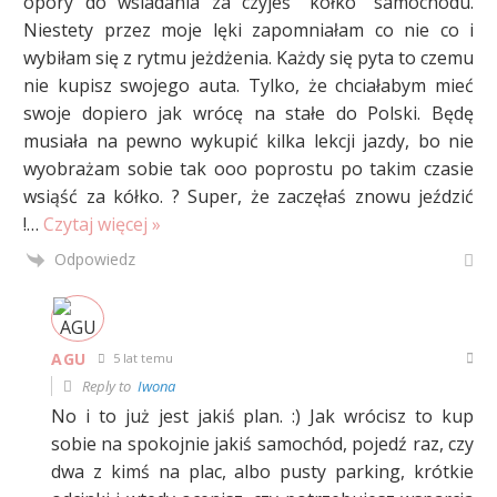
opory do wsiadania za czyjeś “kółko” samochodu.
Niestety przez moje lęki zapomniałam co nie co i
wybiłam się z rytmu jeżdżenia. Każdy się pyta to czemu
nie kupisz swojego auta. Tylko, że chciałabym mieć
swoje dopiero jak wrócę na stałe do Polski. Będę
musiała na pewno wykupić kilka lekcji jazdy, bo nie
wyobrażam sobie tak ooo poprostu po takim czasie
wsiąść za kółko. ? Super, że zaczęłaś znowu jeździć
!
…
Czytaj więcej »
Odpowiedz
AGU
5 lat temu
Reply to
Iwona
No i to już jest jakiś plan. :) Jak wrócisz to kup
sobie na spokojnie jakiś samochód, pojedź raz, czy
dwa z kimś na plac, albo pusty parking, krótkie