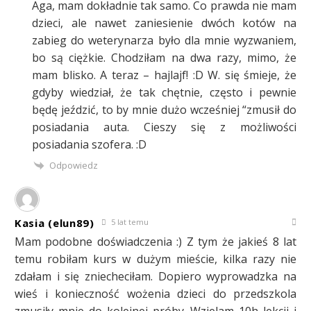
Aga, mam dokładnie tak samo. Co prawda nie mam
dzieci, ale nawet zaniesienie dwóch kotów na
zabieg do weterynarza było dla mnie wyzwaniem,
bo są ciężkie. Chodziłam na dwa razy, mimo, że
mam blisko. A teraz – hajlajf! :D W. się śmieje, że
gdyby wiedział, że tak chętnie, często i pewnie
będę jeździć, to by mnie dużo wcześniej “zmusił do
posiadania auta. Cieszy się z możliwości
posiadania szofera. :D
Odpowiedz
Kasia (elun89)
5 lat temu
Mam podobne doświadczenia :) Z tym że jakieś 8 lat
temu robiłam kurs w dużym mieście, kilka razy nie
zdałam i się zniecheciłam. Dopiero wyprowadzka na
wieś i konieczność wożenia dzieci do przedszkola