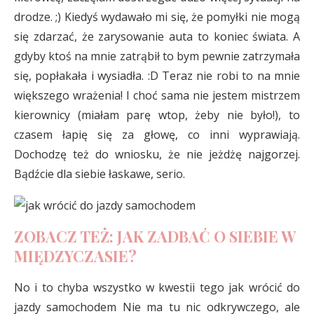
drodze. ;) Kiedyś wydawało mi się, że pomyłki nie mogą
się zdarzać, że zarysowanie auta to koniec świata. A
gdyby ktoś na mnie zatrąbił to bym pewnie zatrzymała
się, popłakała i wysiadła. :D Teraz nie robi to na mnie
większego wrażenia! I choć sama nie jestem mistrzem
kierownicy (miałam parę wtop, żeby nie było!), to
czasem łapię się za głowę, co inni wyprawiają.
Dochodzę też do wniosku, że nie jeżdżę najgorzej.
Bądźcie dla siebie łaskawe, serio.
ZOBACZ TEŻ: JAK ZADBAĆ O SIEBIE W
MIĘDZYCZASIE?
No i to chyba wszystko w kwestii tego jak wrócić do
jazdy samochodem Nie ma tu nic odkrywczego, ale