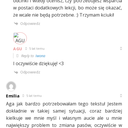
odcinki i wtedy ocenisz, czy potrzebujesz wsparcia
w postaci dodatkowych lekcji, bo może się okazać,
że wcale nie będą potrzebne. :) Trzymam kciuki!
Odpowiedz
AGU
5 lat temu
Reply to
Iwona
I oczywiście dziękuję! <3
Odpowiedz
Emilia
5 lat temu
Aga jak bardzo potrzebowałam tego tekstu! Jestem
dokładnie w takiej samej sytuacji, coraz bardziej
kielkuje we mnie myśl i własnym aucie ale u mnie
największy problem to zmiana pasów, oczywiście w