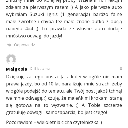
zmusiły mnie do kolejnej próby. Wzielam 10h lekcji i
zdałam za pierwszym razem :) A jako pierwsze auto
wybrałam Suzuki Ignis (1 generacja) bardzo fajne
małe zwrotne i chyba też mało znane autko z opcją
napędu 4×4 ;) To prawda że własne auto dodaje
mnóstwo odwagi do jazdy!
Odpowiedz
Małgosia
5 lat temu
Dziękuję za tego posta. Ja z kolei w ogóle nie mam
prawa jazdy, bo od 10 lat paraliżuje mnie strach, żeby
w ogóle podejść do tematu, ale Twój post jakoś tchnął
we mnie odwagę. :) czuję, że maleńkimi krokami stanę
się gotowa na to wyzwanie. ;) A Tobie szczerze
gratuluję odwagi i samozaparcia, bo jest czego!
Pozdrawiam – wieloletnia cicha czytelniczka :)