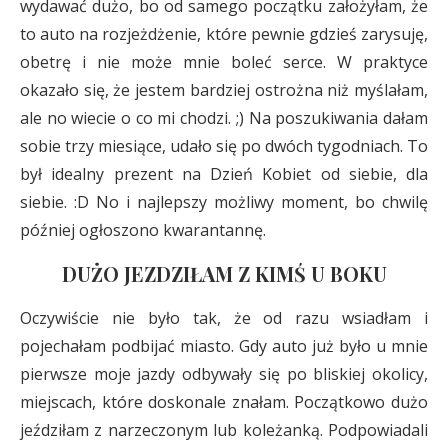
wydawać dużo, bo od samego początku założyłam, że
to auto na rozjeżdżenie, które pewnie gdzieś zarysuję,
obetrę i nie może mnie boleć serce. W praktyce
okazało się, że jestem bardziej ostrożna niż myślałam,
ale no wiecie o co mi chodzi. ;) Na poszukiwania dałam
sobie trzy miesiące, udało się po dwóch tygodniach. To
był idealny prezent na Dzień Kobiet od siebie, dla
siebie. :D No i najlepszy możliwy moment, bo chwilę
później ogłoszono kwarantannę.
DUŻO JEZDZIŁAM Z KIMŚ U BOKU
Oczywiście nie było tak, że od razu wsiadłam i
pojechałam podbijać miasto. Gdy auto już było u mnie
pierwsze moje jazdy odbywały się po bliskiej okolicy,
miejscach, które doskonale znałam. Początkowo dużo
jeździłam z narzeczonym lub koleżanką. Podpowiadali